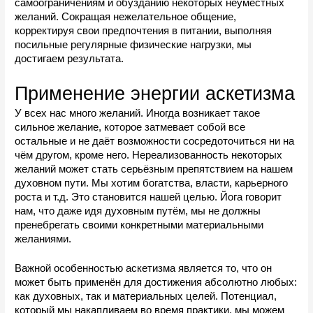
самоограничениям и обузданию некоторых неуместных 
желаний. Сокращая нежелательное общение, 
корректируя свои предпочтения в питании, выполняя 
посильные регулярные физические нагрузки, мы 
достигаем результата.
Применение энергии аскетизма
У всех нас много желаний. Иногда возникает такое 
сильное желание, которое затмевает собой все 
остальные и не даёт возможности сосредоточиться ни на 
чём другом, кроме него. Нереализованность некоторых 
желаний может с
тать серьёзным препятствием на нашем 
духовном пути. Мы хотим богатства, власти, карьерного 
роста и т.д. Это становится нашей целью. Йога говорит 
нам, что даже идя духовным путём, мы не должны 
пренебрегать своими конкретными материальными 
желаниями.
Важной особенностью аскетизма является то, что он 
может быть применён для достижения абсолютно любых: 
как духовных, так и материальных целей. 
Потенциал
, 
который мы накапливаем во время практики, мы можем 