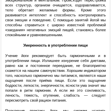
эмоциональном и ментальном. Происходит перестройка 
всех структур, организм очищается, оздоравливается, 
тело обретает желаемые формы. Кроме этого 
развивается интеллект и способность контролировать 
свои эмоции и поведение. С помощью занятий йогой мы 
способны справиться с широко известной проблемой 
«заедания» негативных эмоций пищей, становясь более 
спокойными и уравновешенными. 
Умеренность в употреблении пищи
Учение йоги рекомендует быть гармоничными и в 
употреблении пищи. Излишнее изнурение себя диетами, 
равно как и постоянное переедание, не благоприятно 
скажется на нашем самочувствии. Хорошим индикатором 
того, насколько гармонично мы питаемся, являются наши 
ощущения после приёма пищи. Если это ощущение 
бодрости, легкости, энергичности, ясности ума значит мы 
попали в ритм гармонии. А если же это сонливость, 
леность, тяжесть, отупение, слабость — следует 
пересмотреть свой рацион питания. 
Подключив практику йоги, мы сможем усилить 