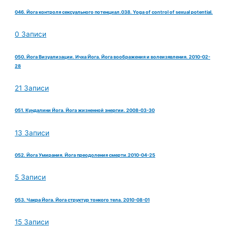
046. Йога контроля сексуального потенциал.038. Yoga of control of sexual potential.
0 Записи
050. Йога Визуализации. Ичха Йога. Йога воображения и волеизявления. 2010-02-
28
21 Записи
051. Кундалини Йога. Йога жизненной энергии. 2008-03-30
13 Записи
052. Йога Умирания. Йога преодоления смерти.2010-04-25
5 Записи
053. Чакра Йога. Йога структур тонкого тела. 2010-08-01
15 Записи