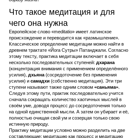
Что такое медитация и для 
чего она нужна
Европейское слово «meditatio» имеет латинское 
происхождение и переводится как «размышление». 
Классическое определение медитации можно найти в 
древнем трактате «Йога Сутры» Патанджали. Согласно 
этому тексту, практика медитации включает в себя 
несколько последовательных ступеней: 
дхарана 
(концентрация внимания с применением определённого 
усилия), 
дхьяна 
(сосредоточение без применения 
усилия) и 
самадхи 
(собственно медитация). Эти три 
ступени называют также одним словом 
«саньяма»
. 
Следуя этому пути, практик последовательно учится 
сначала сокращать количество хаотичных мыслей в 
своём уме, доводя процесс до сосредоточения только 
на одной единственной мысли. А затем он убирает и её, 
полностью очищая свой ум и созерцая только свою 
истинную природу.
Практику медитации условно можно разде
лить на две 
составляющие: медитацию как процесс и медитацию 