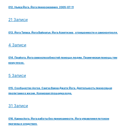
012. Ньяса Йога. Йога прикосновения. 2005-07-11
21 Записи
013. Йога Тапаса. Йога Вайрагья. Йога Аскетизма , отрешонности и самоконтроля.
4 Записи
014. Прайога. Йога сверхспособностей помощи людям. Праническая помощь тем
кому плохо.
5 Записи
015. Сообщество йогов. Сангха Варна Джати Йога. Деятельность приносящая
пропитание в жизни. Кормовая площадка рода.
31 Записи
016. Карма йога. Йога работы без привязанности. Йога управления потоком
причины и следствия.