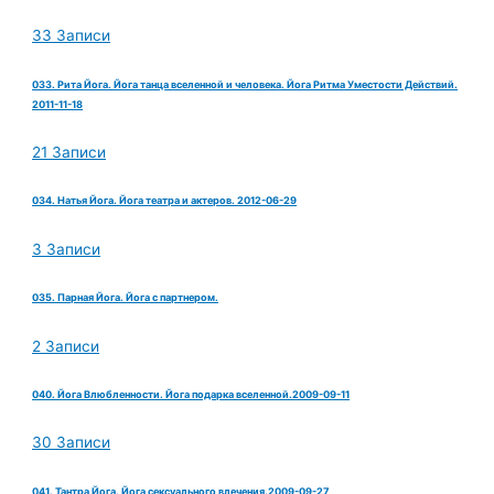
33 Записи
033. Рита Йога. Йога танца вселенной и человека. Йога Ритма Уместости Действий.
2011-11-18
21 Записи
034. Натья Йога. Йога театра и актеров. 2012-06-29
3 Записи
035. Парная Йога. Йога с партнером.
2 Записи
040. Йога Влюбленности. Йога подарка вселенной.2009-09-11
30 Записи
041. Тантра Йога. Йога сексуального влечения.2009-09-27