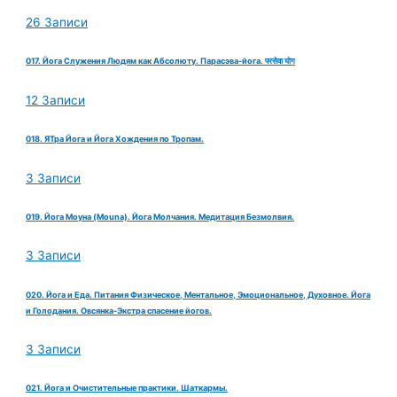
26 Записи
017. Йога Служения Людям как Абсолюту. Парасэва-йога. परसेवा योग
12 Записи
018. ЯТра Йога и Йога Хождения по Тропам.
3 Записи
019. Йога Моуна (Mouna). Йога Молчания. Медитация Безмолвия.
3 Записи
020. Йога и Еда. Питания Физическое, Ментальное, Эмоциональное, Духовное. Йога
и Голодания. Овсянка-Экстра спасение йогов.
3 Записи
021. Йога и Очистительные практики. Шаткармы.