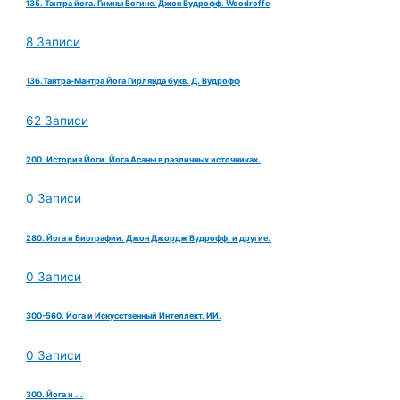
135. Тантра йога. Гимны Богине. Джон Вудрофф. Woodroffe
8 Записи
136.Тантра-Мантра Йога Гирлянда букв. Д. Вудрофф
62 Записи
200. История Йоги. Йога Асаны в различных источниках.
0 Записи
280. Йога и Биографии. Джон Джордж Вудрофф. и другие.
0 Записи
300-560. Йога и Искусственный Интеллект. ИИ.
0 Записи
300. Йога и ...