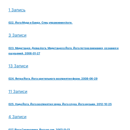
1 Запись
022. Йога Мудр и Бандх. Спец упражнения йоги.
3 Записи
023. Медитация. Дхяна йога. Медитация в Йоге. Йога потока внимания, сознания и
ощущений. 2008-01-27
13 Записи
024. Янтра Йога. Йога зрительного восприятия форм. 2008-06-29
11 Записи
025. Нада Йога. Йога восприятия звука. Йога слуха. Йога музыки. 2012-10-25
4 Записи
027. Йога Сновидения. Йога во сне. 2007-11-13