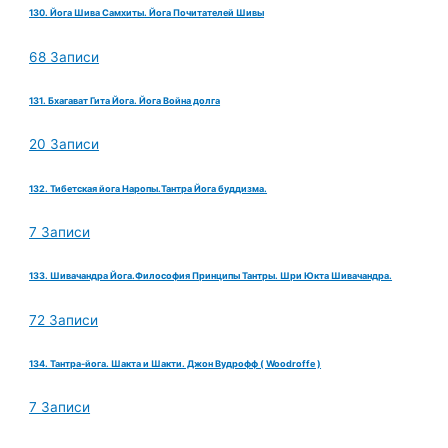
130. Йога Шива Самхиты. Йога Почитателей Шивы
68 Записи
131. Бхагават Гита Йога. Йога Война долга
20 Записи
132. Тибетская йога Наропы.Тантра Йога буддизма.
7 Записи
133. Шивачандра Йога.Философия Принципы Тантры. Шри Юкта Шивачандра.
72 Записи
134. Тантра-йога. Шакта и Шакти. Джон Вудрофф ( Woodroffe )
7 Записи