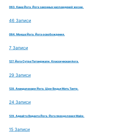
063. Кама Йога. Йога законных наслаждений жизни.
46 Записи
064. Мокша Йога. Йога освобождения.
7 Записи
127. Йога Сутра Патанджали. Классическая йога.
29 Записи
128. Анандалахари Йога. Шри Видья Мать Тантр.
24 Записи
129. Адвайта Веданта Йога. Йога преодоления Майи.
15 Записи