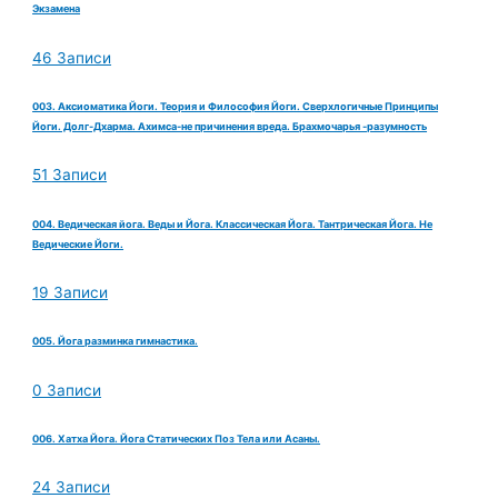
Экзамена
46 Записи
003. Аксиоматика Йоги. Теория и Философия Йоги. Сверхлогичные Принципы
Йоги. Долг-Дхарма. Ахимса-не причинения вреда. Брахмочарья -разумность
51 Записи
004. Ведическая йога. Веды и Йога. Классическая Йога. Тантрическая Йога. Не
Ведические Йоги.
19 Записи
005. Йога разминка гимнастика.
0 Записи
006. Хатха Йога. Йога Статических Поз Тела или Асаны.
24 Записи