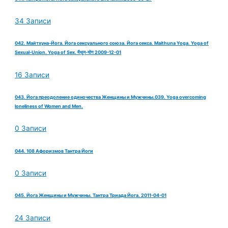
34 Записи
042. Майтхуна-Йога. Йога сексуального союза. Йога секса. Maithuna Yoga. Yoga of
Sexual-Union. Yoga of Sex. मैथुन-योग 2009-12-01
16 Записи
043. Йога преодоление одиночества Женщины и Мужчины.039. Yoga overcoming
loneliness of Women and Men.
0 Записи
044. 108 Афоризмов Тантра Йоги
0 Записи
045. Йога Женщины и Мужчины. Тантра Триада Йога. 2011-04-01
24 Записи