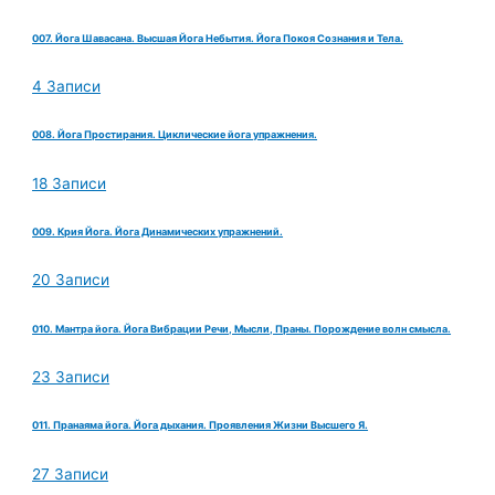
007. Йога Шавасана. Высшая Йога Небытия. Йога Покоя Сознания и Тела.
4 Записи
008. Йога Простирания. Циклические йога упражнения.
18 Записи
009. Крия Йога. Йога Динамических упражнений.
20 Записи
010. Мантра йога. Йога Вибрации Речи, Мысли, Праны. Порождение волн смысла.
23 Записи
011. Пранаяма йога. Йога дыхания. Проявления Жизни Высшего Я.
27 Записи