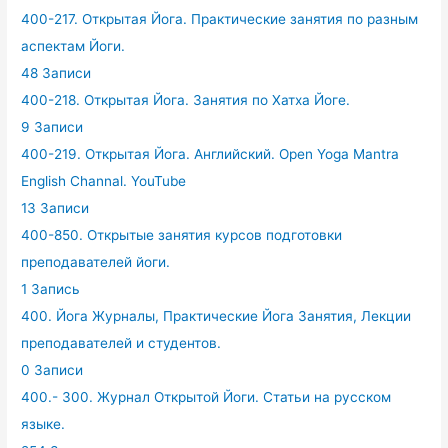
400-217. Открытая Йога. Практические занятия по разным
аспектам Йоги.
48 Записи
400-218. Открытая Йога. Занятия по Хатха Йоге.
9 Записи
400-219. Открытая Йога. Английский. Open Yoga Mantra
English Channal. YouTube
13 Записи
400-850. Открытые занятия курсов подготовки
преподавателей йоги.
1 Запись
400. Йога Журналы, Практические Йога Занятия, Лекции
преподавателей и студентов.
0 Записи
400.- 300. Журнал Открытой Йоги. Статьи на русском
языке.