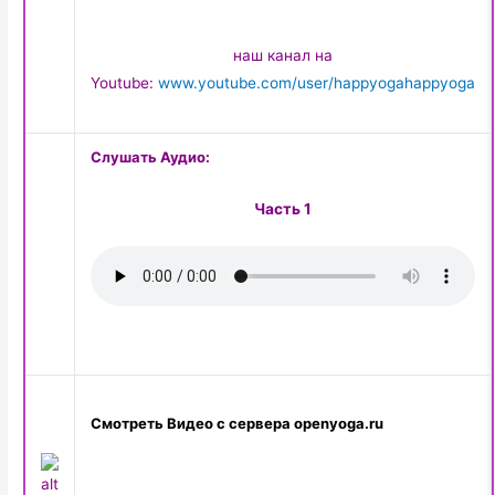
наш канал на
Youtube:
www.youtube.com/user/happyogahappyoga
Слушать Аудио:
Часть 1
Смотреть Видео с сервера openyoga.ru