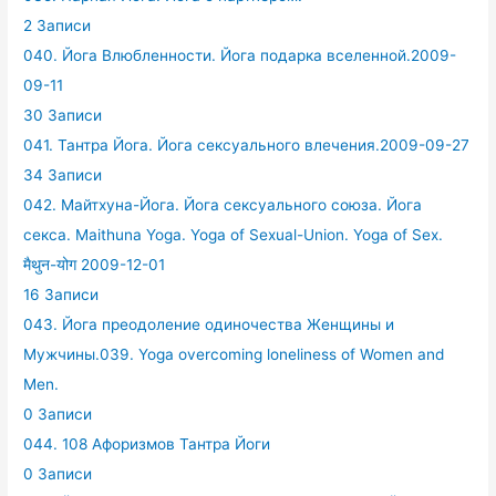
2 Записи
040. Йога Влюбленности. Йога подарка вселенной.2009-
09-11
30 Записи
041. Тантра Йога. Йога сексуального влечения.2009-09-27
34 Записи
042. Майтхуна-Йога. Йога сексуального союза. Йога
секса. Maithuna Yoga. Yoga of Sexual-Union. Yoga of Sex.
मैथुन-योग 2009-12-01
16 Записи
043. Йога преодоление одиночества Женщины и
Мужчины.039. Yoga overcoming loneliness of Women and
Men.
0 Записи
044. 108 Афоризмов Тантра Йоги
0 Записи