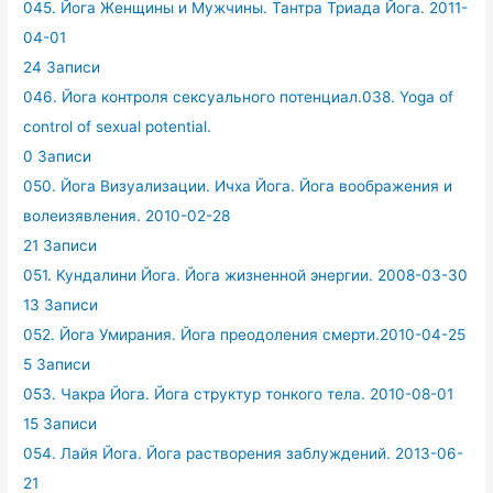
045. Йога Женщины и Мужчины. Тантра Триада Йога. 2011-
04-01
24 Записи
046. Йога контроля сексуального потенциал.038. Yoga of
control of sexual potential.
0 Записи
050. Йога Визуализации. Ичха Йога. Йога воображения и
волеизявления. 2010-02-28
21 Записи
051. Кундалини Йога. Йога жизненной энергии. 2008-03-30
13 Записи
052. Йога Умирания. Йога преодоления смерти.2010-04-25
5 Записи
053. Чакра Йога. Йога структур тонкого тела. 2010-08-01
15 Записи
054. Лайя Йога. Йога растворения заблуждений. 2013-06-
21