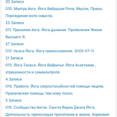
20 Записи
010. Мантра йога. Йога Вибрации Речи, Мысли, Праны.
Порождение волн смысла.
23 Записи
011. Пранаяма йога. Йога дыхания. Проявления Жизни
Высшего Я.
27 Записи
012. Ньяса Йога. Йога прикосновения. 2005-07-11
21 Записи
013. Йога Тапаса. Йога Вайрагья. Йога Аскетизма ,
отрешонности и самоконтроля.
4 Записи
014. Прайога. Йога сверхспособностей помощи людям.
Праническая помощь тем кому плохо.
5 Записи
015. Сообщество йогов. Сангха Варна Джати Йога.
Деятельность приносящая пропитание в жизни. Кормовая