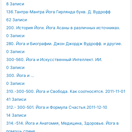
8 Записи
136.Тантра-Мантра Йога Гирлянда букв. Д. Вудрофф
62 Записи
200. История Йоги. Йога Асаны в различных источниках.
0 Записи
280. Йога и Биографии. Джон Джордж Вудрофф. и другие.
0 Записи
300-560. Йога и Искусственный Интеллект. ИИ.
0 Записи
300. Йога и ...
0 Записи
310.-300-500. Йога и Свобода. Как соотносятся. 2011-11-01
41 Записи
312.- 300-501. Йога и Формула Счастья.2011-12-10
14 Записи
314.-514. Йога и Анатомия, Медицина, Здоровье. Йога в
помощь спине.