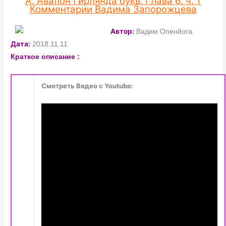
А. Авалон Гирлянда букв. Глава 6. ч. 1
Комментарии Вадима Запорожцева
Автор:
Вадим Опенйога.
Дата:
2018.11.11
Краткое описание :
Смотреть Видео с Youtube: