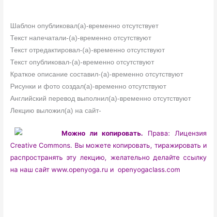
Шаблон опубликовал(а)-временно отсутствует
Текст напечатали-(а)-временно отсутствуют
Текст отредактировал-(а)-временно отсутствуют
Текст опубликовал-(а)-временно отсутствуют
Краткое описание составил-(а)-временно отсутствуют
Рисунки и фото создал(а)-временно отсутствуют
Английский перевод выполнил(а)-временно отсутствуют
Лекцию выложил(а) на сайт-
Можно ли копировать.
Права: Лицензия
Creative Commons. Вы можете копировать, тиражировать и
распространять эту лекцию, желательно делайте ссылку
на наш сайт www.openyoga.ru и openyogaclass.com