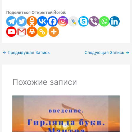
Поделиться Открытой Йогой:
←
Предыдущая Запись
Следующая Запись
→
Похожие записи