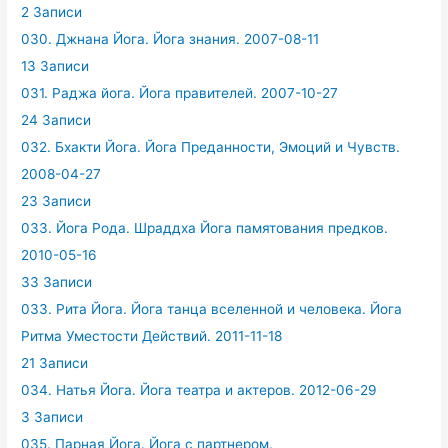
2 Записи
030. Джнана Йога. Йога знания. 2007-08-11
13 Записи
031. Раджа йога. Йога правителей. 2007-10-27
24 Записи
032. Бхакти Йога. Йога Преданности, Эмоций и Чувств.
2008-04-27
23 Записи
033. Йога Рода. Шраддха Йога памятования предков.
2010-05-16
33 Записи
033. Рита Йога. Йога танца вселенной и человека. Йога
Ритма Уместости Действий. 2011-11-18
21 Записи
034. Натья Йога. Йога театра и актеров. 2012-06-29
3 Записи
035. Парная Йога. Йога с партнером.