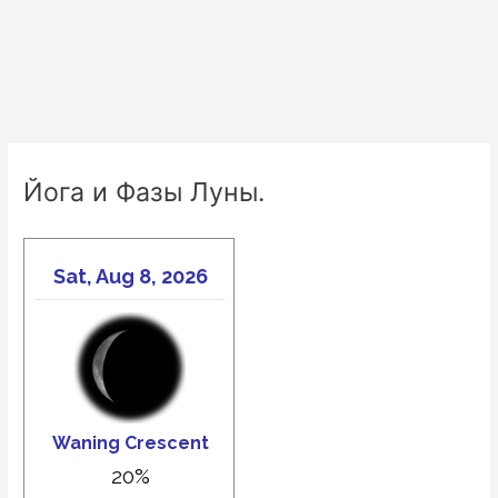
Йога и Фазы Луны.