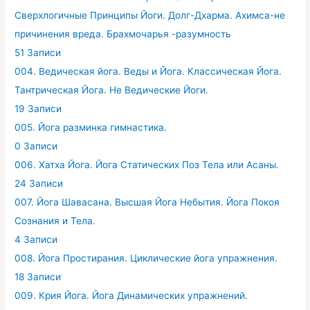
Сверхлогичные Принципы Йоги. Долг-Дхарма. Ахимса-не
причинения вреда. Брахмочарья -разумность
51 Записи
004. Ведическая йога. Веды и Йога. Классическая Йога.
Тантрическая Йога. Не Ведические Йоги.
19 Записи
005. Йога разминка гимнастика.
0 Записи
006. Хатха Йога. Йога Статических Поз Тела или Асаны.
24 Записи
007. Йога Шавасана. Высшая Йога Небытия. Йога Покоя
Сознания и Тела.
4 Записи
008. Йога Простирания. Циклические йога упражнения.
18 Записи
009. Крия Йога. Йога Динамических упражнений.