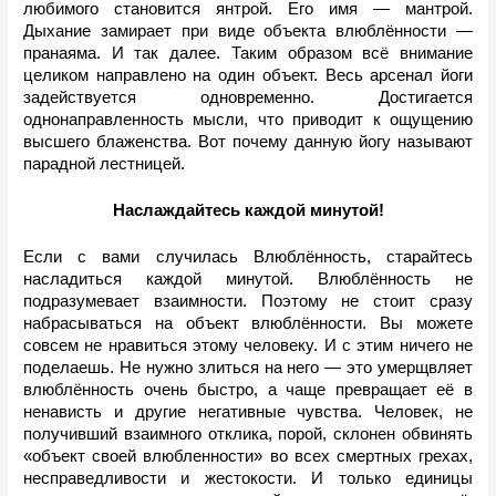
любимого становится янтрой. Его имя — мантрой. 
Дыхание замирает при виде объекта влюблённости — 
пранаяма. И так далее. Таким образом всё внимание 
целиком направлено на один объект. Весь арсенал йоги 
задействуется одновременно. Достигается 
однонаправленность мысли, что приводит к ощущению 
высшего блаженства. Вот почему данную йогу называют 
парадной лестницей.
Наслаждайтесь каждой минутой!
Если с вами случилась Влюблённость, старайтесь 
насладиться каждой минутой. Влюблённость не 
подразумевает взаимности. Поэтому не стоит сразу 
набрасываться на объект влюблённости. Вы можете 
совсем не нравиться этому человеку. И с этим ничего не 
поделаешь. Не нужно злиться на него — это умерщвляет 
влюблённость очень быстро, а чаще превращает её в 
ненависть и другие негативные чувства. Человек, не 
получивший взаимного отклика, порой, склонен обвинять 
«объект своей влюбленности» во всех смертных грехах, 
несправедливости и жестокости. И только единицы 