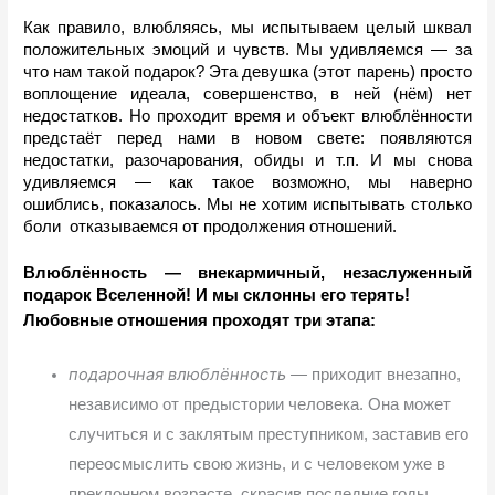
Как правило, влюбляясь, мы испытываем целый шквал 
положительных эмоций и чувств. Мы удивляемся — за 
что нам такой подарок? Эта девушка (этот парень) просто 
воплощение идеала, совершенство, в ней (нём) нет 
недостатков. Но проходит время и объект влюблённости 
предстаёт перед нами в новом свете: появляются 
недостатки, разочарования, обиды и т.п. И мы снова 
удивляемся — как такое возможно, мы наверно 
ошиблись, показалось. Мы не хотим испытывать столько 
боли  отказываемся от продолжения отношений. 
Влюблённость — внекармичный, незаслуженный 
подарок Вселенной! И мы склонны его терять! 
Любовные отношения проходят три этапа:
подарочная влюблённость
—
приходит внезапно,
независимо от предыстории человека. Она может
случиться и с заклятым преступником, заставив его
переосмыслить свою жизнь, и с человеком уже в
преклонном возрасте, скрасив последние годы