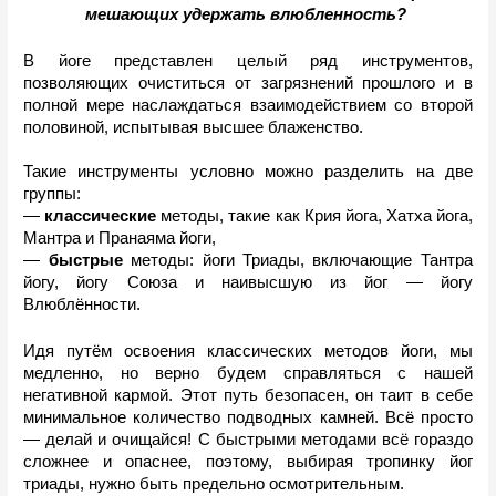
мешающих удержать влюбленность? 
В йоге представлен целый ряд инструментов, 
позволяющих очиститься от загрязнений прошлого и в 
полной мере наслаждаться взаимодействием со второй 
половиной, испытывая высшее блаженство.
Такие инструменты условно можно разделить на две 
группы:
— 
классические
 методы, такие как Крия йога, Хатха йога, 
Мантра и Пранаяма йоги,
— 
быстрые 
методы: йоги Триады, включающие Тантра 
йогу, йогу Союза и наивысшую из йог — йогу 
Влюблённости.
Идя путём освоения классических методов йоги, мы 
медленно, но верно будем справляться с нашей 
негативной кармой. Этот путь безопасен, он таит в себе 
минимальное количество подводных камней. Всё просто 
— делай и очищайся! С быстрыми методами всё гораздо 
сложнее и опаснее, поэтому, выбирая тропинку йог 
триады, нужно быть предельно осмотрительным. 