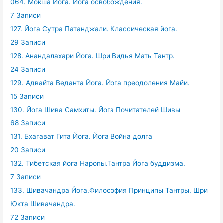
064. Мокша Йога. Йога освобождения.
7 Записи
127. Йога Сутра Патанджали. Классическая йога.
29 Записи
128. Анандалахари Йога. Шри Видья Мать Тантр.
24 Записи
129. Адвайта Веданта Йога. Йога преодоления Майи.
15 Записи
130. Йога Шива Самхиты. Йога Почитателей Шивы
68 Записи
131. Бхагават Гита Йога. Йога Война долга
20 Записи
132. Тибетская йога Наропы.Тантра Йога буддизма.
7 Записи
133. Шивачандра Йога.Философия Принципы Тантры. Шри
Юкта Шивачандра.
72 Записи