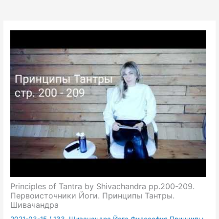
Principles of Tantra by Shivaсhandra pp.200-209.
Первоисточники Йоги. Принципы Тантры.
Шивачандра