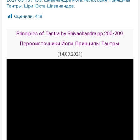
2021-03-15
/
133. Шивачандра Йога.Философия Принципы
Тантры. Шри Юкта Шивачандра.
Оценили:
418
Principles of Tantra by Shivaсhandra pp.200-209.
Первоисточники Йоги. Принципы Тантры.
Шивачандра.
(14.03.2021)