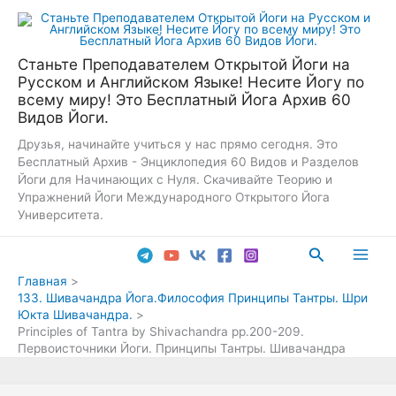
Перейти
к
содержимому
Станьте Преподавателем Открытой Йоги на
Русском и Английском Языке! Несите Йогу по
всему миру! Это Бесплатный Йога Архив 60
Видов Йоги.
Друзья, начинайте учиться у нас прямо сегодня. Это
Бесплатный Архив - Энциклопедия 60 Видов и Разделов
Йоги для Начинающих с Нуля. Скачивайте Теорию и
Упражнений Йоги Международного Открытого Йога
Университета.
Поиск
Main
Главная
133. Шивачандра Йога.Философия Принципы Тантры. Шри
Men
Юкта Шивачандра.
Principles of Tantra by Shivaсhandra pp.200-209.
Первоисточники Йоги. Принципы Тантры. Шивачандра