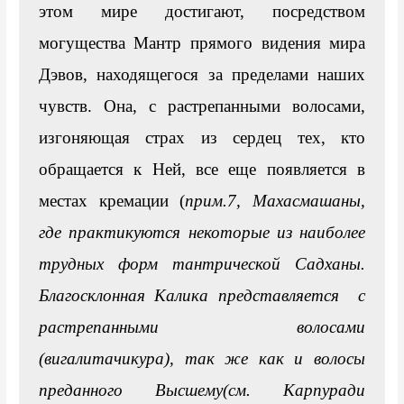
этом мире достигают, посредством 
могущества Мантр прямого видения мира 
Дэвов, находящегося за пределами наших 
чувств. Она, с растрепанными волосами, 
изгоняющая страх из сердец тех, кто 
обращается к Ней, все еще появляется в 
местах кремации (
прим.7, 
Маха
смашаны
, 
где практикуются некоторые из наиболее 
трудных форм тантрической 
С
адханы. 
Благосклонная 
Калика представляется  с 
растрепанными волосами 
(вигалитачикура), так же как и волосы 
преданного Высшему(см. Карпуради 