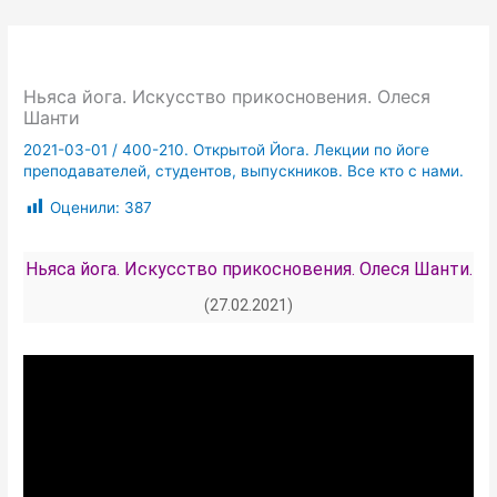
Ньяса йога. Искусство прикосновения. Олеся
Шанти
2021-03-01
/
400-210. Открытой Йога. Лекции по йоге
преподавателей, студентов, выпускников. Все кто с нами.
Оценили:
387
Ньяса йога. Искусство прикосновения. Олеся Шанти.
(27.02.2021)