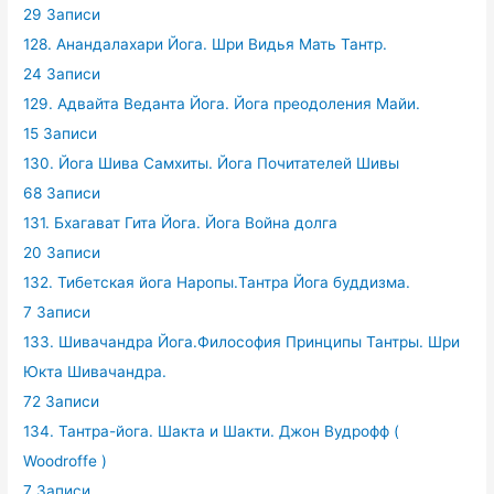
29 Записи
128. Анандалахари Йога. Шри Видья Мать Тантр.
24 Записи
129. Адвайта Веданта Йога. Йога преодоления Майи.
15 Записи
130. Йога Шива Самхиты. Йога Почитателей Шивы
68 Записи
131. Бхагават Гита Йога. Йога Война долга
20 Записи
132. Тибетская йога Наропы.Тантра Йога буддизма.
7 Записи
133. Шивачандра Йога.Философия Принципы Тантры. Шри
Юкта Шивачандра.
72 Записи
134. Тантра-йога. Шакта и Шакти. Джон Вудрофф (
Woodroffe )
7 Записи