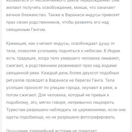
избавиться от нескончаемого цикла перерождений. Они
желают получить освобождение, мокша, что означает
вечное блаженство. Также в Варанаси индусы привозят
прах своих родственников, чтобы развеять его над
священным Гангом.
Кремация, как считают индусы, освобождает душу от
тела, позволяя усопшему подняться к небесам. В Индии
есть традиция, когда тело умершего человека омывают,
сжигают, а родственники развеивают прах над водами
священной реки. Каждый день более двухсот подобных
ритуалов проводят в Варанаси на берегах Ганга. Тела
усопших проносят по улицам города, окунают в реке, а
потом сжигают. Для человека, который не привык к
подобному, это, мягко говоря, непривычно лицезреть.
Туристам разрешено наблюдать за церемониями, если они
одеты подобающе, но не разрешено фотографировать.
Ощущение древнейшей истории не покидает