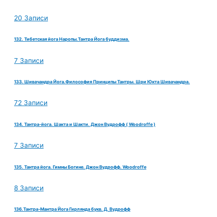
20 Записи
132. Тибетская йога Наропы.Тантра Йога буддизма.
7 Записи
133. Шивачандра Йога.Философия Принципы Тантры. Шри Юкта Шивачандра.
72 Записи
134. Тантра-йога. Шакта и Шакти. Джон Вудрофф ( Woodroffe )
7 Записи
135. Тантра йога. Гимны Богине. Джон Вудрофф. Woodroffe
8 Записи
136.Тантра-Мантра Йога Гирлянда букв. Д. Вудрофф