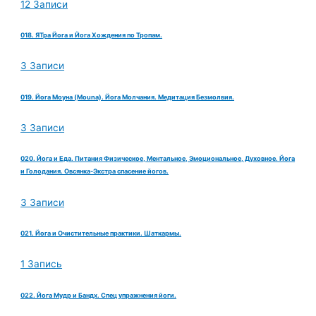
12 Записи
018. ЯТра Йога и Йога Хождения по Тропам.
3 Записи
019. Йога Моуна (Mouna). Йога Молчания. Медитация Безмолвия.
3 Записи
020. Йога и Еда. Питания Физическое, Ментальное, Эмоциональное, Духовное. Йога
и Голодания. Овсянка-Экстра спасение йогов.
3 Записи
021. Йога и Очистительные практики. Шаткармы.
1 Запись
022. Йога Мудр и Бандх. Спец упражнения йоги.