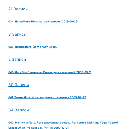
21 Записи
034. Натья Йога. Йога театра и актеров. 2012-06-29
3 Записи
035. Парная Йога. Йога с партнером.
2 Записи
040. Йога Влюбленности. Йога подарка вселенной.2009-09-11
30 Записи
041. Тантра Йога. Йога сексуального влечения.2009-09-27
34 Записи
042. Майтхуна-Йога. Йога сексуального союза. Йога секса. Maithuna Yoga. Yoga of
Sexual-Union. Yoga of Sex. मैथुन-योग 2009-12-01