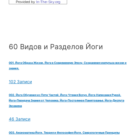
60 Видов и Разделов Йоги
001. Йога Образа Жизни. Йога в Современную Эпоху. Сохранения импульса жизни и
знания.
102 Записи
002. Йога Обучения из Пяти Частей. Йога-Чтения Вслух. Йога-Написания Рукой.
Йога-Передача Знания от Человека. Йога-Постоянное Памятованье. Йога-Диспута
Экзамена
46 Записи
003. Аксиоматика Йоги. Теория и Философия Йоги. Сверхлогичные Принципы