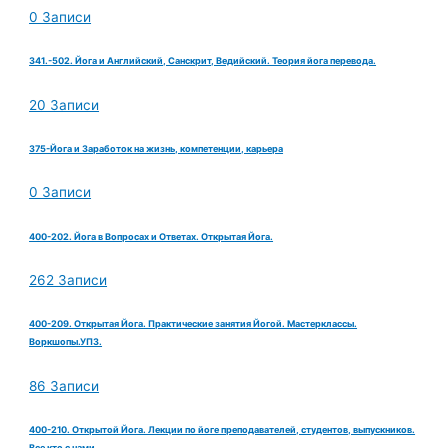
0 Записи
341.-502. Йога и Английский, Санскрит, Ведийский. Теория йога перевода.
20 Записи
375-Йога и Заработок на жизнь, компетенции, карьера
0 Записи
400-202. Йога в Вопросах и Ответах. Открытая Йога.
262 Записи
400-209. Открытая Йога. Практические занятия Йогой. Мастерклассы.
Воркшопы.УПЗ.
86 Записи
400-210. Открытой Йога. Лекции по йоге преподавателей, студентов, выпускников.
Все кто с нами.