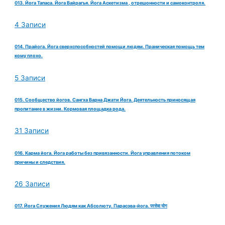
013. Йога Тапаса. Йога Вайрагья. Йога Аскетизма , отрешонности и самоконтроля.
4 Записи
014. Прайога. Йога сверхспособностей помощи людям. Праническая помощь тем
кому плохо.
5 Записи
015. Сообщество йогов. Сангха Варна Джати Йога. Деятельность приносящая
пропитание в жизни. Кормовая площадка рода.
31 Записи
016. Карма йога. Йога работы без привязанности. Йога управления потоком
причины и следствия.
26 Записи
017. Йога Служения Людям как Абсолюту. Парасэва-йога. परसेवा योग