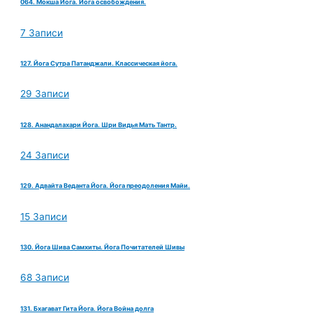
064. Мокша Йога. Йога освобождения.
7 Записи
127. Йога Сутра Патанджали. Классическая йога.
29 Записи
128. Анандалахари Йога. Шри Видья Мать Тантр.
24 Записи
129. Адвайта Веданта Йога. Йога преодоления Майи.
15 Записи
130. Йога Шива Самхиты. Йога Почитателей Шивы
68 Записи
131. Бхагават Гита Йога. Йога Война долга