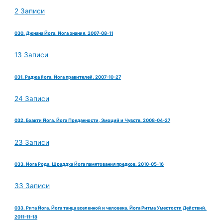
2 Записи
030. Джнана Йога. Йога знания. 2007-08-11
13 Записи
031. Раджа йога. Йога правителей. 2007-10-27
24 Записи
032. Бхакти Йога. Йога Преданности, Эмоций и Чувств. 2008-04-27
23 Записи
033. Йога Рода. Шраддха Йога памятования предков. 2010-05-16
33 Записи
033. Рита Йога. Йога танца вселенной и человека. Йога Ритма Уместости Действий.
2011-11-18