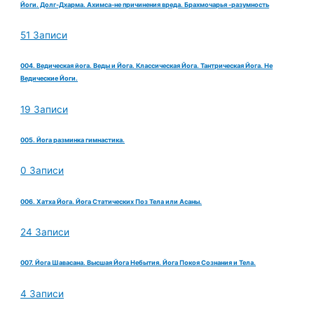
Йоги. Долг-Дхарма. Ахимса-не причинения вреда. Брахмочарья -разумность
51 Записи
004. Ведическая йога. Веды и Йога. Классическая Йога. Тантрическая Йога. Не
Ведические Йоги.
19 Записи
005. Йога разминка гимнастика.
0 Записи
006. Хатха Йога. Йога Статических Поз Тела или Асаны.
24 Записи
007. Йога Шавасана. Высшая Йога Небытия. Йога Покоя Сознания и Тела.
4 Записи