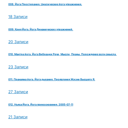
008. Йога Простирания. Циклические йога упражнения.
18 Записи
009. Крия Йога. Йога Динамических упражнений.
20 Записи
010. Мантра йога. Йога Вибрации Речи, Мысли, Праны. Порождение волн смысла.
23 Записи
011. Пранаяма йога. Йога дыхания. Проявления Жизни Высшего Я.
27 Записи
012. Ньяса Йога. Йога прикосновения. 2005-07-11
21 Записи