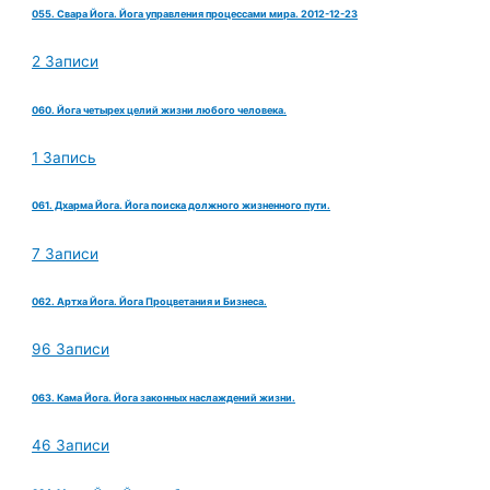
055. Свара Йога. Йога управления процессами мира. 2012-12-23
2 Записи
060. Йога четырех целий жизни любого человека.
1 Запись
061. Дхарма Йога. Йога поиска должного жизненного пути.
7 Записи
062. Артха Йога. Йога Процветания и Бизнеса.
96 Записи
063. Кама Йога. Йога законных наслаждений жизни.
46 Записи