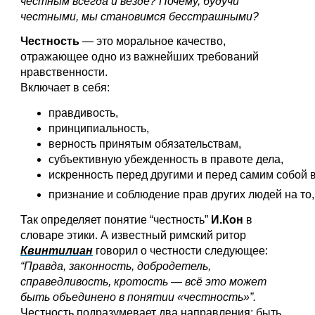
честным всегда и везде? Почему, будучи 
честными, мы становимся бесстрашными?
Честность
 — это моральное качество, 
отражающее одно из важнейших требований 
нравственности. 
Включает в себя:
правдивость,
принципиальность,
верность принятым обязательствам,
субъективную убежденность в правоте дела,
искренность перед другими и перед самим собой 
признание и соблюдение прав других людей на то,
Так определяет понятие “честность” 
И.Кон
 в 
словаре этики. А известный римский ритор 
Квинтилиан
 говорил о честности следующее:
“Правда, законность, добродетель, 
справедливость, кротость — всё это может 
быть объединено в понятии «честность»”.
Честность подразумевает два направления: быть 