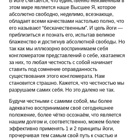
В йоге считается, что единственно неизменным в 
этом мире является наше Высшее Я, которое 
абсолютно свободно, неделимо, всезнающе, 
обладает всеми качествами настолько полно, что 
его называют “бескачественным”. И цель йоги — 
приблизиться и познать его, испытав великое 
блаженство и достигнув абсолютной свободы. Но 
так как 
мы иллюзорно воспринимаем себя 
конгломератом представлений о себе, хватаемся 
за них, то любая честность с собой начинает 
ставить под сомнение оправданность 
существования этого конгломерата. Нам 
становится страшно. Кажется, что честностью мы 
разрушаем самих себя. Но это далеко не так.
Будучи честными с самими собой, мы более 
адекватно воспринимаем своё сегодняшнее 
положение, более чётко осознаём, что является 
нашим долгом и, соответственно, можем более 
эффективно применять 1 и 2 принципы йоги, 
прочерчивая тем самым свой путь к счастью и 