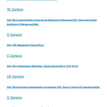
16 Записи
043. Йога преодоление одиночества Женщины и Мужчины.039. Yoga overcoming
loneliness of Women and Men.
0 Записи
044. 108 Афоризмов Тантра Йоги
0 Записи
045. Йога Женщины и Мужчины. Тантра Триада Йога. 2011-04-01
24 Записи
046. Йога контроля сексуального потенциал.038. Yoga of control of sexual potential.
0 Записи