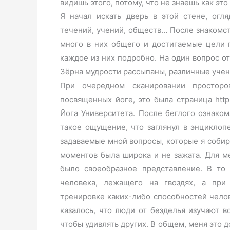
видишь этого, потому, что не знаешь как это 
Я начал искать дверь в этой стене, огля
течений, учений, обществ… После знакомст
много в них общего и достигаемые цели п
каждое из них подробно. На один вопрос от
Зёрна мудрости рассыпаны, различные учен
При очередном сканировании просторо
посвященных йоге, это была страница http:
Йога Университета. После беглого ознаком
такое ощущение, что заглянул в энциклоп
задаваемые мной вопросы, которые я соби
моментов была широка и не зажата. Для ме
было своеобразное представление. В то
человека, лежащего на гвоздях, а при
тренировке каких-либо способностей челов
казалось, что люди от безделья изучают в
чтобы удивлять других. В общем, меня это д