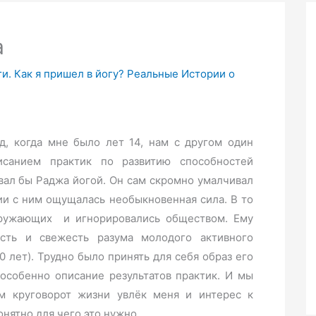
а
ги. Как я пришел в йогу? Реальные Истории о
д, когда мне было лет 14, нам с другом один
исанием практик по развитию способностей
звал бы Раджа йогой. Он сам скромно умалчивал
ии с ним ощущалась необыкновенная сила. В то
кружающих и игнорировались обществом. Ему
ость и свежесть разума молодого активного
0 лет). Трудно было принять для себя образ его
 особенно описание результатов практик. И мы
ем круговорот жизни увлёк меня и интерес к
онятно для чего это нужно.