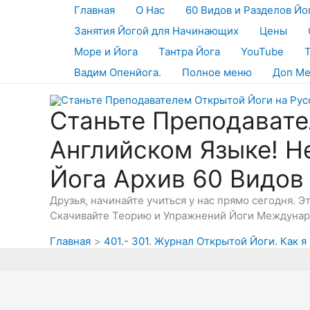
Перейти
Главная
О Нас
60 Видов и Разделов Йо
к
Занятия Йогой для Начинающих
Цены
содержимому
Море и Йога
Тантра Йога
YouTube
Вадим Опенйога.
Полное меню
Доп М
Станьте Преподавате
Английском Языке! Н
Йога Архив 60 Видов
Друзья, начинайте учиться у нас прямо сегодня. 
Скачивайте Теорию и Упражнений Йоги Междунаро
Главная
401.- 301. Журнал Открытой Йоги. Как 