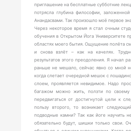
приглашение на бесплатные субботние лекци
потрясла глубина философии, заложенной
Анандасвами. Так произошло моё первое зна
Через некоторое время я стал очным студ
обучения в Открытом Йога Университете п
областях моего бытия. Ощущение полёта 
и снова взлёт – как на качелях. Труд
результатов этого преодоления. Я начал ра
раньше не мешало, сейчас явно со мной н
когда слетает очередной мешок с лошадиной
слоем, проявляется невидимое. Надо про
багажом можно жить, ползти по своему
передвигаться от достигнутой цели к с
пользу второго, то возникает следующи
подводные камни? Так как йоге научить н
обязательно будут, шишки только свои. 
общаться с единомышленниками. Когда р