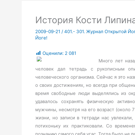
История Кости Липин
2009-09-21
/
401.- 301. Журнал Открытой Йо
Йоге!
Оценили:
2 081
Много лет наза
человек дал тетрадь с рукописным оп
человеческого организма. Сейчас я это на
о своих достижениях, но всегда при общен
время свободные люди выделялись из о
удавалось сохранять физическую активн
мужчины, несмотря на его возраст (около 7
жизни, но записи в тетради нас увлекали,
потихоньку их практиковали. Со времен
познанию самого себя угас. Тогда было не п