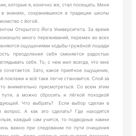
и, которые я, конечно же, стал посещать. Меня
 в знаниях, сохранившихся в традиции школы
комство с йогой.
ентом Открытого Йога Университета. За время
роизошло много переживаний, перемен во всех
сменяются ощущениями ходьбы гружёной лошади
ность преодоления себя сменяется радостью
зглядывать себя. То, с чем жил всегда, что мне
е сочетается. Зато, какое приятное ощущение,
 поклажи и всё таки легче становится. Слой за
сто внимательно присмотреться. Со всем этим
 пути, а можно сбросить и лёгкой походкой
ледующей. Что выбрать? Если выбор сделан в
й вопрос. А как это сделать? Где находятся
ельзя, каждый сам учится, то подводные камни
Очень важно при следовании по пути очищения
ядом есть люди, которые испытывают похожие