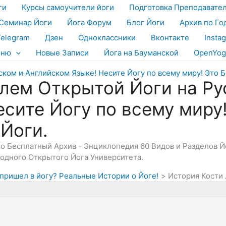
ги
Курсы самоучители йоги
Подготовка Преподавате
Семинар Йоги
Йога Форум
Блог Йоги
Архив по Го
Telegram
Дзен
Одноклассники
Вконтакте
Insta
еню
Новые Записи
Йога на Бауманской
OpenYog
лем Открытой Йоги на Ру
есите Йогу по всему миру
 Йоги.
Это Бесплатный Архив - Энциклопедия 60 Видов и Разделов 
дного Открытого Йога Университета.
я пришел в йогу? Реальные Истории о Йоге!
История Кости