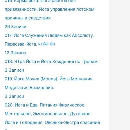
016. Карма йога. Йога работы без
привязанности. Йога управления потоком
причины и следствия.
26 Записи
017. Йога Служения Людям как Абсолюту.
Парасэва-йога. परसेवा योग
12 Записи
018. ЯТра Йога и Йога Хождения по Тропам.
3 Записи
019. Йога Моуна (Mouna). Йога Молчания.
Медитация Безмолвия.
3 Записи
020. Йога и Еда. Питания Физическое,
Ментальное, Эмоциональное, Духовное.
Йога и Голодания. Овсянка-Экстра спасение