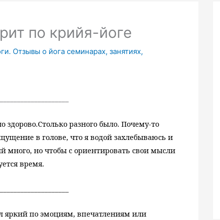
рит по крийя-йоге
и. Отзывы о йога семинарах, занятиях,
____________________
о здорово.
Столько разного было. Почему-то
щущение в голове, что я водой захлебываюсь и
й много, но чтобы с ориентировать свои мысли
уется время.
____________________
был яркий по эмоциям, впечатлениям или