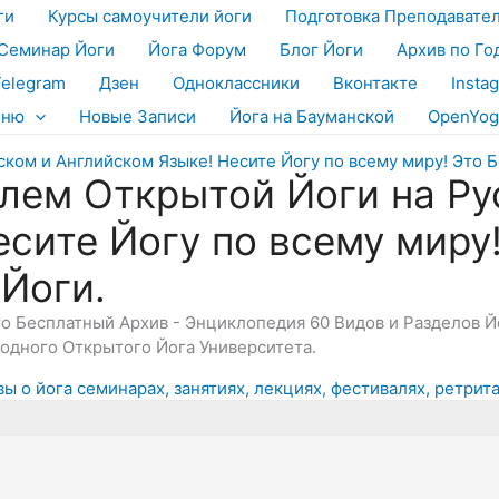
ги
Курсы самоучители йоги
Подготовка Преподавате
Семинар Йоги
Йога Форум
Блог Йоги
Архив по Го
Telegram
Дзен
Одноклассники
Вконтакте
Insta
еню
Новые Записи
Йога на Бауманской
OpenYog
лем Открытой Йоги на Ру
есите Йогу по всему миру
 Йоги.
Это Бесплатный Архив - Энциклопедия 60 Видов и Разделов 
дного Открытого Йога Университета.
 о йога семинарах, занятиях, лекциях, фестивалях, ретрита