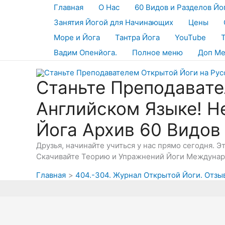
Перейти
Главная
О Нас
60 Видов и Разделов Йо
к
Занятия Йогой для Начинающих
Цены
содержимому
Море и Йога
Тантра Йога
YouTube
Вадим Опенйога.
Полное меню
Доп М
Станьте Преподавате
Английском Языке! Н
Йога Архив 60 Видов
Друзья, начинайте учиться у нас прямо сегодня. 
Скачивайте Теорию и Упражнений Йоги Междунаро
Главная
404.-304. Журнал Открытой Йоги. Отзывы