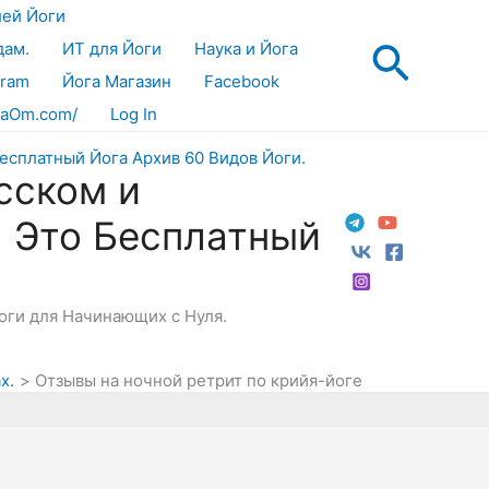
лей Йоги
Поис
дам.
ИТ для Йоги
Наука и Йога
gram
Йога Магазин
Facebook
aOm.com/
Log In
сском и
! Это Бесплатный
Йоги для Начинающих с Нуля.
х.
Отзывы на ночной ретрит по крийя-йоге