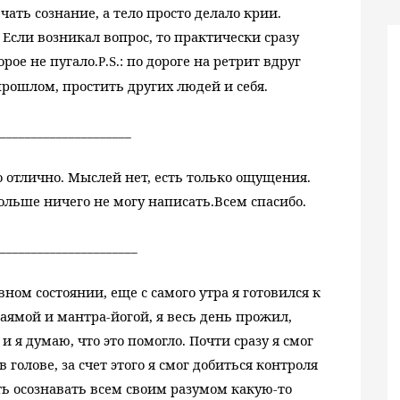
ать сознание, а тело просто делало крии.
Если возникал вопрос, то практически сразу
рое не пугало.
.
.: по дороге на ретрит вдруг
P
S
прошлом, простить других людей и себя.
_____________________
о отлично. Мыслей нет, есть только ощущения.
ольше ничего не могу написать.
Всем спасибо.
______________________
ом состоянии, еще с самого утра я готовился к
наямой и мантра-йогой, я весь день прожил,
и я думаю, что это помогло. Почти сразу я смог
 голове, за счет этого я смог добиться контроля
ь осознавать всем своим разумом какую-то