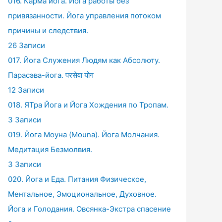
016. Карма йога. Йога работы без
привязанности. Йога управления потоком
причины и следствия.
26 Записи
017. Йога Служения Людям как Абсолюту.
Парасэва-йога. परसेवा योग
12 Записи
018. ЯТра Йога и Йога Хождения по Тропам.
3 Записи
019. Йога Моуна (Mouna). Йога Молчания.
Медитация Безмолвия.
3 Записи
020. Йога и Еда. Питания Физическое,
Ментальное, Эмоциональное, Духовное.
Йога и Голодания. Овсянка-Экстра спасение