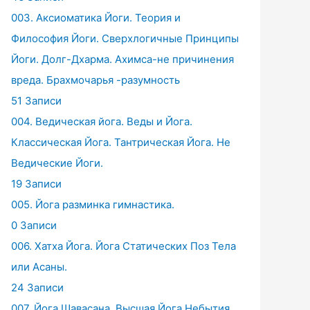
003. Аксиоматика Йоги. Теория и
Философия Йоги. Сверхлогичные Принципы
Йоги. Долг-Дхарма. Ахимса-не причинения
вреда. Брахмочарья -разумность
51 Записи
004. Ведическая йога. Веды и Йога.
Классическая Йога. Тантрическая Йога. Не
Ведические Йоги.
19 Записи
005. Йога разминка гимнастика.
0 Записи
006. Хатха Йога. Йога Статических Поз Тела
или Асаны.
24 Записи
007. Йога Шавасана. Высшая Йога Небытия.