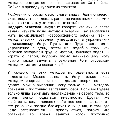
методов рождается то, что называется Хатха йога.
Сейчас я приведу кусочек из трактата.
*«…Ученик спросил свою учительницу.
Адья спросил:
«Как следует овладевать ранее не известными позами и
как практиковать уже известные позы?»
Подруга ответила:
«Мудрые говорят, что лучше всего
начать изучать позы методом энергии. Как заботливая
мать вскармливает новорожденного ребенка, так и
метод энергии позволяет утвердиться в упражнениях
начинающему йогу. Пусть это будет хоть одно
упражнение в день, затем же, подобно тому, как
ребенок вскормлен грудью матери, начинает видеть и
играть с папой, подобно этому начинающему йогу
нужно также выучить упражнения йоги отцовским
методом, методом сознания».*
У каждого из этих методов по отдельности есть
недостатки. Можно выполнять йогу только лишь
методом энергии, приятно – делаю, неприятно – не
делаю. Можно выполнять йогу только лишь методом
сознания – постоянно заставлять себя. Если вы будете
только лишь выжимать наслаждение из своего тела, то
очень легко поддаться инертности. Другая же
крайность, когда человек себя постоянно заставляет,
это рано или поздно блокирует ощущения, и там, где
надо остановиться и прислушаться, потому что
организм во время занятия йогой постоянно