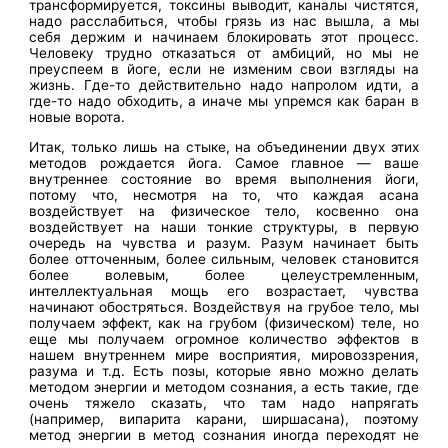
трансформируется, токсины выводит, каналы чистятся,
надо расслабиться, чтобы грязь из нас вышла, а мы
себя держим и начинаем блокировать этот процесс.
Человеку трудно отказаться от амбиций, но мы не
преуспеем в йоге, если не изменим свои взгляды на
жизнь. Где-то действительно надо напролом идти, а
где-то надо обходить, а иначе мы упремся как баран в
новые ворота.
Итак, только лишь на стыке, на объединении двух этих
методов рождается йога. Самое главное — ваше
внутреннее состояние во время выполнения йоги,
потому что, несмотря на то, что каждая асана
воздействует на физическое тело, косвенно она
воздействует на наши тонкие структуры, в первую
очередь на чувства и разум. Разум начинает быть
более отточенным, более сильным, человек становится
более волевым, более целеустремленным,
интеллектуальная мощь его возрастает, чувства
начинают обостряться. Воздействуя на грубое тело, мы
получаем эффект, как на грубом (физическом) теле, но
еще мы получаем огромное количество эффектов в
нашем внутреннем мире восприятия, мировоззрения,
разума и т.д. Есть позы, которые явно можно делать
методом энергии и методом сознания, а есть такие, где
очень тяжело сказать, что там надо напрягать
(например, випарита карани, ширшасана), поэтому
метод энергии в метод сознания иногда переходят не