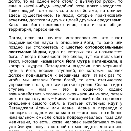
долго, то на одной ноге стоял с вытянутой рукой, то
еще в какой-нибудь неудобной позе долго находился.
Таких людей тоже называли хатха йогами, но отличие
здесь существенное. Те люди, которые практиковали
аскетизм, достигали других целей другими средствами,
Хатха же йога несколько иное, хотя и есть общая
территория, пересечения.
Потом, если вы начнете интересоваться, что знает
академическая наука в отношении йоги, то рано или
поздно вы столкнетесь
с шестью ортодоксальными
системами Индии
, одна из которых так и называется
йога. И когда произносят это слово, тут же всплывает
текст, который называется
Йога Сутра Патанджали
, в
которых мудрец Патанджали выделил восьмеричный
путь в йоге, восемь ступеней, по которым человек
должен подниматься к вершинам йоги. И как раз то,
чтобы мы назвали Хатха йогой, то есть статические
упражнения тела, это там третья ступень. Сначала идет
ступень – Яма — это в общем-то кодекс
взаимодействия человека с окружающим миром, затем
идет вторая ступень – Нияма – это некий набор правил в
отношении самого себя, а третьей ступенью идут у
Патанджали Асаны или Асана. Асана в переводе с
санскрита, в одном из вариантов — это поза, но в более
изначальном смысле слова подразумевалась поза для
медитации, то есть, когда человек вырабатывал очень
устойчивую позу, в которой он мог сидеть достаточно