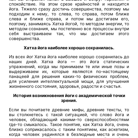
спокойствие. На этом срезе крайностей и находится
йога. Тяжело сразу достичь совершенства, поэтому мы
подходим к нему, то слева, то справа, потом ближе
слева и ближе справа, и потом мы достигаем его,
поэтому, занимаясь Хатха йогой, то методом энергии, то
методом сознания, мы постепенно все процессы внутри
себя выстраиваем так, что мы достигаем этого
совершенства.
Хатха йога наиболее хорошо сохранилась.
Из всех йог Хатха йога наиболее хорошо сохранилась до
наших дней. Хатха йога — это йога статических
упражнений, когда мы принимаем те или иные позы и
выдерживаем их, которые являются по-настоящему
панацеей для решения каких-то физических проблем,
для усиления интеллектуальной мощи, для улучшения
жизненного состояния, здоровья, радости и счастья.
История возникновения йоги с академической точки
зрения.
Если вы почитаете древние мифы, древние тексты, то
вы столкнетесь с такой ситуацией, что слово йога и
человек, обладающий какими-то сверхспособностями
где-то смыкалось. Такое понятие, как Хатха йога, очень
близко соприкасалось с таким понятием, как аскетизм,
когда человек уединялся в безлюдные места и очень