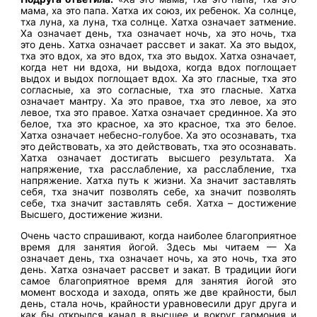
мама, ха это папа. Хатха их союз, их ребенок. Ха солнце,
тха луна, ха луна, тха солнце. Хатха означает затмение.
Ха означает день, тха означает ночь, ха это ночь, тха
это день. Хатха означает рассвет и закат. Ха это выдох,
тха это вдох, ха это вдох, тха это выдох. Хатха означает,
когда нет ни вдоха, ни выдоха, когда вдох поглощает
выдох и выдох поглощает вдох. Ха это гласные, тха это
согласные, ха это согласные, тха это гласные. Хатха
означает мантру. Ха это правое, тха это левое, ха это
левое, тха это правое. Хатха означает срединное. Ха это
белое, тха это красное, ха это красное, тха это белое.
Хатха означает небесно-голубое. Ха это осознавать, тха
это действовать, ха это действовать, тха это осознавать.
Хатха означает достигать высшего результата. Ха
напряжение, тха расслабление, ха расслабление, тха
напряжение. Хатха путь к жизни. Ха значит заставлять
себя, тха значит позволять себе, ха значит позволять
себе, тха значит заставлять себя. Хатха – достижение
Высшего, достижение жизни.
Очень часто спрашивают, когда наиболее благоприятное
время для занятия йогой. Здесь мы читаем — Ха
означает день, тха означает ночь, ха это ночь, тха это
день. Хатха означает рассвет и закат. В традиции йоги
самое благоприятное время для занятия йогой это
момент восхода и захода, опять же две крайности, был
день, стала ночь, крайности уравновесили друг друга и
как бы открылся канал в высшее и вокруг гармония и