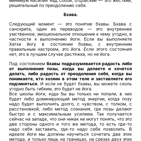
минимум насилия над собой, отцовский — это жесткий,
решительный по преодолению себя.
Бхава.
Следующий момент — это понятие бхавы. Бхава с
санскрита, один из переводов — это внутреннее
умственное, эмоциональное отношение к чему угодно, в
частности к выполнению йоги. Если вы выполняете
Хатха йогу в состоянии бхавы, с внутренним
правильным настроем, это йога. Если этого состояния
нет, это в лучшем случае растяжка, но не йога.
Под состоянием
бхавы подразумевается радость либо
от выполнения позы, когда вы делаете и хочется
делать, либо радость от преодоления себя, когда вы
понимаете, кто хозяин в этом теле и заставляете его
подчиняться.
И если не будет бхавы, вы можете сколь
угодно быть гибким, это будет не йога.
Все школы йоги, куда бы вы только ни попали, в них
будет либо доминирующий метод энергии, когда позу
надо будет выполнять долго, с чувством, с толком, с
расстановкой, либо метод сознания, где позы делают
быстро и с максимальным усилием. Так получается
сейчас на западе, что они никак не могут понять, что это
две стороны одного и того же метода, то есть где-то
надо себя заставить, где-то надо себе позволить. В
идеале йоги мы должны научиться сочетать два этих
метода, и только лишь на границах, на срезах двух этих