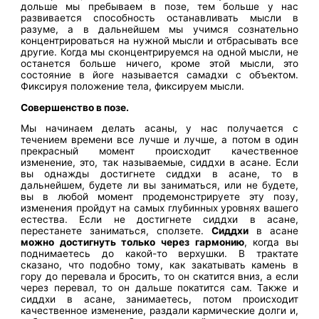
дольше мы пребываем в позе, тем больше у нас
развивается способность останавливать мысли в
разуме, а в дальнейшем мы учимся сознательно
концентрироваться на нужной мысли и отбрасывать все
другие. Когда мы сконцентрируемся на одной мысли, не
останется больше ничего, кроме этой мысли, это
состояние в йоге называется самадхи с объектом.
Фиксируя положение тела, фиксируем мысли.
Совершенство в позе.
Мы начинаем делать асаны, у нас получается с
течением времени все лучше и лучше, а потом в один
прекрасный момент происходит качественное
изменение, это, так называемые, сиддхи в асане. Если
вы однажды достигнете сиддхи в асане, то в
дальнейшем, будете ли вы заниматься, или не будете,
вы в любой момент продемонстрируете эту позу,
изменения пройдут на самых глубинных уровнях вашего
естества. Если не достигнете сиддхи в асане,
перестанете заниматься, сползете.
Сиддхи
в асане
можно достигнуть только через гармонию
, когда вы
поднимаетесь до какой-то верхушки. В трактате
сказано, что подобно тому, как закатывать камень в
гору до перевала и бросить, то он скатится вниз, а если
через перевал, то он дальше покатится сам. Также и
сиддхи в асане, занимаетесь, потом происходит
качественное изменение, раздали кармические долги и,