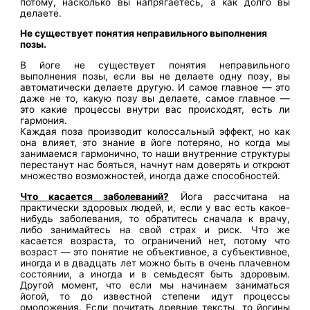
потому, насколько вы напрягаетесь, а как долго вы
делаете.
Не существует понятия неправильного выполнения
позы.
В йоге не существует понятия неправильного
выполнения позы, если вы не делаете одну позу, вы
автоматически делаете другую. И самое главное — это
даже не то, какую позу вы делаете, самое главное —
это какие процессы внутри вас происходят, есть ли
гармония.
Каждая поза производит колоссальный эффект, но как
она влияет, это знание в йоге потеряно, но когда мы
занимаемся гармонично, то наши внутренние структуры
перестанут нас бояться, начнут нам доверять и откроют
множество возможностей, иногда даже способностей.
Что касается заболеваний?
Йога рассчитана на
практически здоровых людей, и, если у вас есть какое-
нибудь заболевания, то обратитесь сначала к врачу,
либо занимайтесь на свой страх и риск. Что же
касается возраста, то ограничений нет, потому что
возраст — это понятие не объективное, а субъективное,
иногда и в двадцать лет можно быть в очень плачевном
состоянии, а иногда и в семьдесят быть здоровым.
Другой момент, что если мы начинаем заниматься
йогой, то до известной степени идут процессы
омоложения. Если почитать древние тексты, то йогины