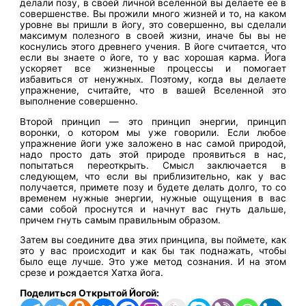
делали позу, в своей личной вселенной вы делаете ее в
совершенстве. Вы прожили много жизней и то, на каком
уровне вы пришли в йогу, это совершенно, вы сделали
максимум полезного в своей жизни, иначе бы вы не
коснулись этого древнего учения. В йоге считается, что
если вы знаете о йоге, то у вас хорошая карма. Йога
ускоряет все жизненные процессы и помогает
избавиться от ненужных. Поэтому, когда вы делаете
упражнение, считайте, что в вашей Вселенной это
выполнение совершенно.
Второй принцип — это принцип энергии, принцип
воронки, о котором мы уже говорили. Если любое
упражнение йоги уже заложено в нас самой природой,
надо просто дать этой природе проявиться в нас,
попытаться переоткрыть. Смысл заключается в
следующем, что если вы приблизительно, как у вас
получается, примете позу и будете делать долго, то со
временем нужные энергии, нужные ощущения в вас
сами собой проснутся и начнут вас гнуть дальше,
причем гнуть самым правильным образом.
Затем вы соедините два этих принципа, вы поймете, как
это у вас происходит и как бы так поднажать, чтобы
было еще лучше. Это уже метод сознания. И на этом
срезе и рождается Хатха йога.
Поделиться Открытой Йогой: