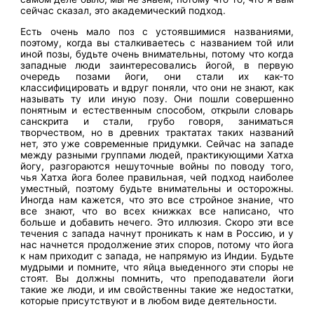
сейчас сказал, это академический подход.
Есть очень мало поз с устоявшимися названиями,
поэтому, когда вы сталкиваетесь с названием той или
иной позы, будьте очень внимательны, потому что когда
западные люди заинтересовались йогой, в первую
очередь позами йоги, они стали их как-то
классифицировать и вдруг поняли, что они не знают, как
называть ту или иную позу. Они пошли совершенно
понятным и естественным способом, открыли словарь
санскрита и стали, грубо говоря, заниматься
творчеством, но в древних трактатах таких названий
нет, это уже современные придумки. Сейчас на западе
между разными группами людей, практикующими Хатха
йогу, разгораются нешуточные войны по поводу того,
чья Хатха йога более правильная, чей подход наиболее
уместный, поэтому будьте внимательны и осторожны.
Иногда нам кажется, что это все стройное знание, что
все знают, что во всех книжках все написано, что
больше и добавить нечего. Это иллюзия. Скоро эти все
течения с запада начнут проникать к нам в Россию, и у
нас начнется продолжение этих споров, потому что йога
к нам приходит с запада, не напрямую из Индии. Будьте
мудрыми и помните, что яйца выеденного эти споры не
стоят. Вы должны помнить, что преподаватели йоги
такие же люди, и им свойственны такие же недостатки,
которые присутствуют и в любом виде деятельности.