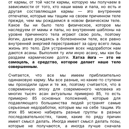
от кармы, от той части кармы, которую мы получаем в
зависимости от того, кто наши мама и папа, но есть и
другая составляющая кармы — это внутренние
отпечатки, которые мы тащим на своем причинном теле
прежде, чем мы рождаемся в новом физическом теле.
Какое бы ни было тело физическое, которое мы
наследуем от мамы и папы, но внутренние шаблоны на
уровне причинного тела играют свою роль, поэтому
йогин, даже рождаясь в болезненном теле, все равно
внутренней энергией перестраивает за одну всего лишь
жизнь это тело. Для устранения всех недоработок нам
даются асаны. Выполняя ту или иную асану, мы как бы
раздаем кармические долги.
Хатха йога — это не
самоцель, а средство, которое делает наше тело
совершенным.
Считается, что все мы имеем приблизительно
одинаковую карму. Мы все разные, но какие-то ступени
мы проходили одни и те же, поэтому считается, что в
современную эпоху для современного человека из
многих тысяч асан актуальны примерно 85, то есть
примерно 85 основных положений, которые для
подавляющего большинства людей устранят самые
серьезные недоработки, которые мы на себе тащим. Из
этих 85 можно набирать разные группы в разных
последовательностях, такие, какие по ряду причин
имеет смысл делать. Иногда имеет смысл делать позы,
которые не получаются, а иногда лучше сначала