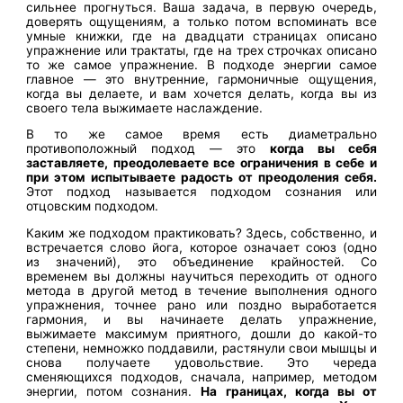
сильнее прогнуться. Ваша задача, в первую очередь,
доверять ощущениям, а только потом вспоминать все
умные книжки, где на двадцати страницах описано
упражнение или трактаты, где на трех строчках описано
то же самое упражнение. В подходе энергии самое
главное — это внутренние, гармоничные ощущения,
когда вы делаете, и вам хочется делать, когда вы из
своего тела выжимаете наслаждение.
В то же самое время есть диаметрально
противоположный подход — это
когда вы себя
заставляете, преодолеваете все ограничения в себе и
при этом испытываете радость от преодоления себя.
Этот подход называется подходом сознания или
отцовским подходом.
Каким же подходом практиковать? Здесь, собственно, и
встречается слово йога, которое означает союз (одно
из значений), это объединение крайностей. Со
временем вы должны научиться переходить от одного
метода в другой метод в течение выполнения одного
упражнения, точнее рано или поздно выработается
гармония, и вы начинаете делать упражнение,
выжимаете максимум приятного, дошли до какой-то
степени, немножко поддавили, растянули свои мышцы и
снова получаете удовольствие. Это череда
сменяющихся подходов, сначала, например, методом
энергии, потом сознания.
На границах, когда вы от