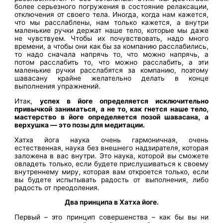
более серьезного погружения в состояние релаксации,
отключения от своего тела. Иногда, когда нам кажется,
что мы расслаблены, нам только кажется, а внутри
маленькие ручки держат наше тело, которые мы даже
не чувствуем. Чтобы их почувствовать, надо много
времени, а чтобы они как бы за компанию расслабились,
то надо сначала напрячь то, что можно напрячь, а
потом расслабить то, что можно расслабить, а эти
маленькие ручки расслабятся за компанию, поэтому
шавасану крайне желательно делать в конце
выполнения упражнений.
Итак,
успех в йоге определяется исключительно
привычкой заниматься, а не то, как гнется наше тело,
мастерство в йоге определяется позой шавасана, а
верхушка — это позы для медитации.
Хатха йога наука очень гармоничная, очень
естественная, наука без внешнего надзирателя, которая
заложена в вас внутри. Это наука, которой вы сможете
овладеть только, если будете прислушиваться к своему
внутреннему миру, которая вам откроется только, если
вы будете испытывать радость от выполнения, либо
радость от преодоления.
Два принципа в Хатха йоге.
Первый – это принцип совершенства – как бы вы ни