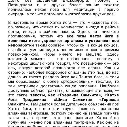
долго без ощущения дискомфорта. Поэтому у
Патанджали и в других более ранних текстах
понималась некая поза для медитации в первую
очередь, а только потом все многообразие других поз.
В настоящее время Хатха йога — это множество поз,
по-разному исчисляют их количество, иногда в районе
сотни, иногда в районе тысячи. Здесь нет никакого
противоречия, потому что
все позы Хатха йоги в
конечном итоге укрепляют организм и устраняют все
недоработки
таким образом, чтобы он, в конце концов,
выработал умение сидеть неподвижно в позе с прямым
позвоночником, чтобы ничего не мешало. Здесь
ключевой момент — это позвоночник, поэтому в
некоторых школах йоги говорят, что позвоночник — это
ось, вокруг которой вращаются все асаны. Как ни
странно, наиболее подробное описание этих поз, до нас
дошло из такого раздела йоги как Тантра йога, а если
мы обращаемся к более ортодоксальным текстам, то
там встречаем достаточно куцее описание. Наиболее
доступные сейчас трактаты, описывающие эти позы, —
это такие
тексты, как «Гхеранда Самхита», «Хатха
йога Прадипика», «Шива Самхита», «Горакша
Самхита».
Там дается более детальное объяснение поз
Хатха йоги, но все эти труды насквозь пропитаны
влиянием тантризма, поэтому сейчас на западе принята
такая точка зрения, что свое развитие Хатха йога
получила именно под влиянием тантризма. Как оно на
самом деле было, мы не знаем, потому что то, что я вам