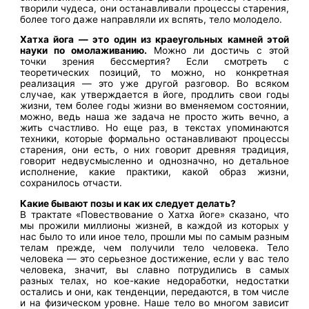
творили чудеса, они останавливали процессы старения,
более того даже направляли их вспять, тело молодело.
Хатха йога — это один из краеугольных камней этой
науки по омолаживанию.
Можно ли достичь с этой
точки зрения бессмертия? Если смотреть с
теоретических позиций, то можно, но конкретная
реализация — это уже другой разговор. Во всяком
случае, как утверждается в йоге, продлить свои годы
жизни, тем более годы жизни во вменяемом состоянии,
можно, ведь наша же задача не просто жить вечно, а
жить счастливо. Но еще раз, в текстах упоминаются
техники, которые формально останавливают процессы
старения, они есть, о них говорит древняя традиция,
говорит недвусмысленно и однозначно, но детальное
исполнение, какие практики, какой образ жизни,
сохранилось отчасти.
Какие бывают позы и как их следует делать?
В трактате «Повествование о Хатха йоге» сказано, что
мы прожили миллионы жизней, в каждой из которых у
нас было то или иное тело, прошли мы по самым разным
телам прежде, чем получили тело человека. Тело
человека — это серьезное достижение, если у вас тело
человека, значит, вы славно потрудились в самых
разных телах, но кое-какие недоработки, недостатки
остались и они, как тенденции, передаются, в том числе
и на физическом уровне. Наше тело во многом зависит