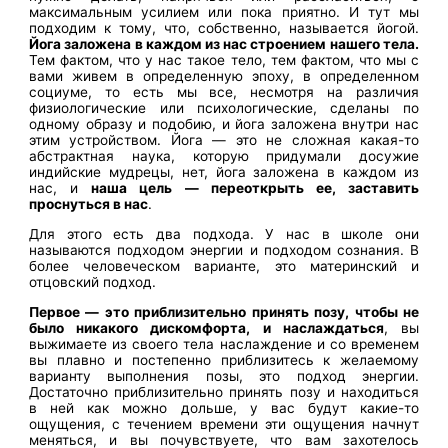
максимальным усилием или пока приятно. И тут мы
подходим к тому, что, собственно, называется йогой.
Йога заложена в каждом из нас строением нашего тела.
Тем фактом, что у нас такое тело, тем фактом, что мы с
вами живем в определенную эпоху, в определенном
социуме, то есть мы все, несмотря на различия
физиологические или психологические, сделаны по
одному образу и подобию, и йога заложена внутри нас
этим устройством. Йога — это не сложная какая-то
абстрактная наука, которую придумали досужие
индийские мудрецы, нет, йога заложена в каждом из
нас, и
наша цель — переоткрыть ее, заставить
проснуться в нас
.
Для этого есть два подхода. У нас в школе они
называются подходом энергии и подходом сознания. В
более человеческом варианте, это материнский и
отцовский подход.
Первое — это приблизительно принять позу, чтобы не
было никакого дискомфорта, и наслаждаться
, вы
выжимаете из своего тела наслаждение и со временем
вы плавно и постепенно приблизитесь к желаемому
варианту выполнения позы, это подход энергии.
Достаточно приблизительно принять позу и находиться
в ней как можно дольше, у вас будут какие-то
ощущения, с течением времени эти ощущения начнут
меняться, и вы почувствуете, что вам захотелось