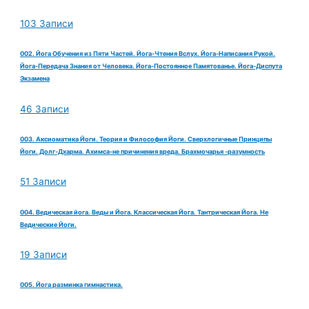
103 Записи
002. Йога Обучения из Пяти Частей. Йога-Чтения Вслух. Йога-Написания Рукой.
Йога-Передача Знания от Человека. Йога-Постоянное Памятованье. Йога-Диспута
Экзамена
46 Записи
003. Аксиоматика Йоги. Теория и Философия Йоги. Сверхлогичные Принципы
Йоги. Долг-Дхарма. Ахимса-не причинения вреда. Брахмочарья -разумность
51 Записи
004. Ведическая йога. Веды и Йога. Классическая Йога. Тантрическая Йога. Не
Ведические Йоги.
19 Записи
005. Йога разминка гимнастика.