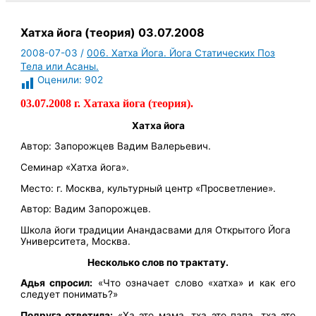
Хатха йога (теория) 03.07.2008
2008-07-03
/
006. Хатха Йога. Йога Статических Поз
Тела или Асаны.
Оценили:
902
03.07.2008 г. Хатаха йога (теория).
Хатха йога
Автор: Запорожцев Вадим Валерьевич.
Семинар «Хатха йога».
Место: г. Москва, культурный центр «Просветление».
Автор: Вадим Запорожцев.
Школа йоги традиции Анандасвами для Открытого Йога
Университета, Москва.
Несколько слов по трактату.
Адья спросил:
«Что означает слово «хатха» и как его
следует понимать?»
Подруга ответила:
«Ха это мама, тха это папа, тха это