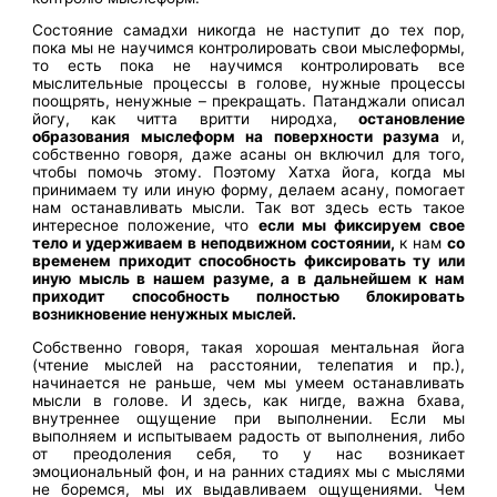
Состояние самадхи никогда не наступит до тех пор,
пока мы не научимся контролировать свои мыслеформы,
то есть пока не научимся контролировать все
мыслительные процессы в голове, нужные процессы
поощрять, ненужные – прекращать. Патанджали описал
йогу, как читта вритти ниродха,
остановление
образования мыслеформ на поверхности разума
и,
собственно говоря, даже асаны он включил для того,
чтобы помочь этому. Поэтому Хатха йога, когда мы
принимаем ту или иную форму, делаем асану, помогает
нам останавливать мысли. Так вот здесь есть такое
интересное положение, что
если мы фиксируем свое
тело и удерживаем в неподвижном состоянии,
к нам
со
временем приходит способность фиксировать ту или
иную мысль в нашем разуме, а в дальнейшем к нам
приходит способность полностью блокировать
возникновение ненужных мыслей.
Собственно говоря, такая хорошая ментальная йога
(чтение мыслей на расстоянии, телепатия и пр.),
начинается не раньше, чем мы умеем останавливать
мысли в голове. И здесь, как нигде, важна бхава,
внутреннее ощущение при выполнении. Если мы
выполняем и испытываем радость от выполнения, либо
от преодоления себя, то у нас возникает
эмоциональный фон, и на ранних стадиях мы с мыслями
не боремся, мы их выдавливаем ощущениями. Чем