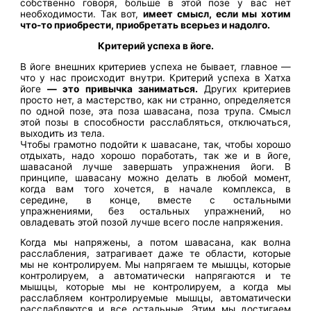
собственно говоря, больше в этой позе у вас нет
необходимости. Так вот,
имеет смысл, если мы хотим
что-то приобрести, приобретать всерьез и надолго.
Критерий успеха в йоге.
В йоге внешних критериев успеха не бывает, главное —
что у нас происходит внутри. Критерий успеха в Хатха
йоге
— это привычка заниматься.
Других критериев
просто нет, а мастерство, как ни странно, определяется
по одной позе, эта поза шавасана, поза трупа. Смысл
этой позы в способности расслабляться, отключаться,
выходить из тела.
Чтобы грамотно подойти к шавасане, так, чтобы хорошо
отдыхать, надо хорошо поработать, так же и в йоге,
шавасаной лучше завершать упражнения йоги. В
принципе, шавасану можно делать в любой момент,
когда вам того хочется, в начале комплекса, в
середине, в конце, вместе с остальными
упражнениями, без остальных упражнений, но
овладевать этой позой лучше всего после напряжения.
Когда мы напряжены, а потом шавасана, как волна
расслабления, затрагивает даже те области, которые
мы не контролируем. Мы напрягаем те мышцы, которые
контролируем, а автоматически напрягаются и те
мышцы, которые мы не контролируем, а когда мы
расслабляем контролируемые мышцы, автоматически
расслабляются и все остальные. Этим мы достигаем