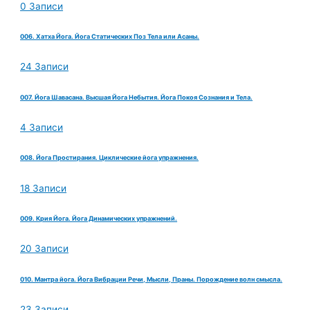
0 Записи
006. Хатха Йога. Йога Статических Поз Тела или Асаны.
24 Записи
007. Йога Шавасана. Высшая Йога Небытия. Йога Покоя Сознания и Тела.
4 Записи
008. Йога Простирания. Циклические йога упражнения.
18 Записи
009. Крия Йога. Йога Динамических упражнений.
20 Записи
010. Мантра йога. Йога Вибрации Речи, Мысли, Праны. Порождение волн смысла.
23 Записи