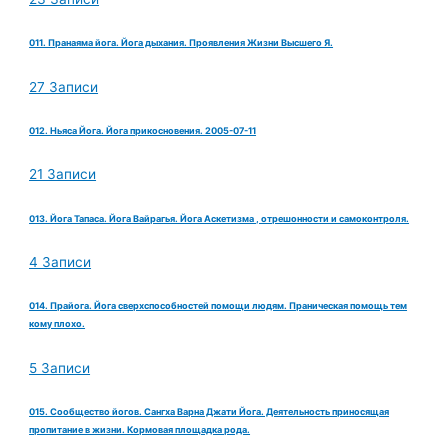
011. Пранаяма йога. Йога дыхания. Проявления Жизни Высшего Я.
27 Записи
012. Ньяса Йога. Йога прикосновения. 2005-07-11
21 Записи
013. Йога Тапаса. Йога Вайрагья. Йога Аскетизма , отрешонности и самоконтроля.
4 Записи
014. Прайога. Йога сверхспособностей помощи людям. Праническая помощь тем
кому плохо.
5 Записи
015. Сообщество йогов. Сангха Варна Джати Йога. Деятельность приносящая
пропитание в жизни. Кормовая площадка рода.