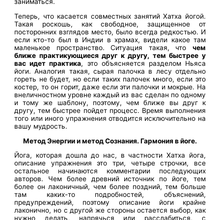
заниматься.
Теперь, что касается совместных занятий Хатха йогой.
Такая роскошь, как свободное, защищенное от
посторонних взглядов место, было всегда редкостью. И
если кто-то был в Индии в храмах, видели какое там
маленькое пространство. Ситуация такая, что
чем
ближе практикующиеся друг к другу, тем быстрее у
вас идет практика
, это объясняется разделом Ньяса
йоги. Аналогия такая, сырая палочка в лесу отдельно
гореть не будет, но если таких палочек много, если это
костер, то он горит, даже если эти палочки и мокрые. На
внеличностном уровне каждый из вас сделан по одному
и тому же шаблону, поэтому, чем ближе вы друг к
другу, тем быстрее пойдет процесс. Время выполнения
того или иного упражнения отводится исключительно на
вашу мудрость.
Метод Энергии и метод Сознания. Гармония в йоге.
Йога, которая дошла до нас, в частности Хатха йога,
описание упражнения это три, четыре строчки, все
остальное начинаются комментарии последующих
авторов. Чем более древний источник по йоге, тем
более он лаконичный, чем более поздний, тем больше
там каких-то подробностей, объяснений,
предупреждений, поэтому описание йоги крайне
лаконично, но с другой же стороны остается выбор, как
нужно делать, напрячься или расслабиться, с