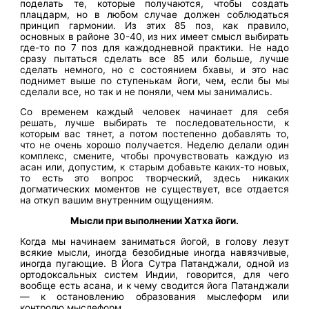
поделать те, которые получаются, чтобы создать
плацдарм, но в любом случае должен соблюдаться
принцип гармонии. Из этих 85 поз, как правило,
основных в районе 30-40, из них имеет смысл выбирать
где-то по 7 поз для каждодневной практики. Не надо
сразу пытаться сделать все 85 или больше, лучше
сделать немного, но с состоянием бхавы, и это нас
поднимет выше по ступенькам йоги, чем, если бы мы
сделали все, но так и не поняли, чем мы занимались.
Со временем каждый человек начинает для себя
решать, лучше выбирать те последовательности, к
которым вас тянет, а потом постепенно добавлять то,
что не очень хорошо получается. Неделю делали один
комплекс, смените, чтобы прочувствовать каждую из
асан или, допустим, к старым добавьте каких-то новых,
то есть это вопрос творческий, здесь никаких
догматических моментов не существует, все отдается
на откуп вашим внутренним ощущениям.
Мысли при выполнении Хатха йоги.
Когда мы начинаем заниматься йогой, в голову лезут
всякие мысли, иногда безобидные иногда навязчивые,
иногда пугающие. В Йога Сутра Патанджали, одной из
ортодоксальных систем Индии, говорится, для чего
вообще есть асана, и к чему сводится йога Патанджали
— к остановлению образования мыслеформ или
контролю мыслеформ.