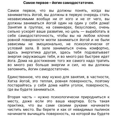
Самое первое – йогин самодостаточен.
Самое первое, что вы должны понять, когда вы
занимаетесь йогой, вы должны в первую очередь стать
независимыми вообще ни от кого и не от чего, вы
должны заниматься йогой один на один у себя дома!
Занятия в группах, на семинарах, безусловно, очень
сильно ускорят ваше развитие, но цель — выработать в
себе самодостаточность, чтобы вы на любом клочке
ровной поверхности могли заниматься йогой и не были
зависимы не эмоционально, не психологически от
условий зала. В зале заниматься очень комфортно,
здесь энергетика другая, здесь тебя подхватывает
энергия окружающих тебя, и во много раз быстрее идет
йога. Дома на достижение того же самого надо тратить
во много раз больше энергии и сил, но вы должны
запомнить, йогин самодостаточен.
Единственное, что ему нужно для занятия, в частности,
Хатха йогой, это теплая, ровная поверхность, поэтому
постарайтесь у себя дома найти уголок, поверхность,
где вы будете заниматься.
Вторая часть – нужно психологически природниться к
месту, даже если это ваша квартира. Есть такая
практика, что вы сами своими руками начинаете
чистить место. Вы берете и как от невидимых пылинок
начинаете вычищать поверхность, на которой вы будете