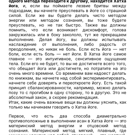
одного метода переходите к другому, находится Хатха
йога
, и, если вы поймаете лезвие бритвы между
подходами, вы начнете преуспевать в йоге со страшной
силой. Если же вы будете делать чисто методом
энергии или методом сознания, вы тоже будете
преуспевать, но не так быстро. Также вы должны
помнить, что если возникает дискомфорт, голова
закружилась или в боку закололо, тут же прекращаем
выполнение. Делая йогу, вы должны испытывать
наслаждение от выполнения, либо радость от
преодоления, но никак не боль. Если есть йога — нет
боли, если есть боль — нет йоги. В Хатха йоге самое
главное — это интуитивное, сенситивное ощущение
тела. Если его не будет, то вы не достигнете всего того,
что обещает йога или достигнете, но потратите на это
очень много времени. Со временем вам надоест делать
по книжкам, вы начнете над собой экспериментировать,
начнете себе доверять и переоткроете йогу. Есть такой
принцип сбалансированности, например, можно делать
позу то с прогибом в одну сторону, то в другую. Это не
абсолютный закон, а скорее рекомендация.
Итак, какие очень важные вещи вы должны уяснить, как
только мы начинаем говорить о Хатха йоге.
Первое, что есть два способа диаметрально
противоположные в выполнении асан в Хатха йоге — это
материнский метод энергии и отцовский метод
сознания. Материнский метод мягкий, плавный, где