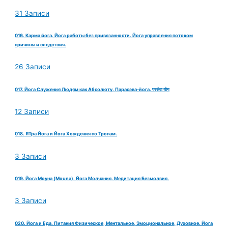
31 Записи
016. Карма йога. Йога работы без привязанности. Йога управления потоком
причины и следствия.
26 Записи
017. Йога Служения Людям как Абсолюту. Парасэва-йога. परसेवा योग
12 Записи
018. ЯТра Йога и Йога Хождения по Тропам.
3 Записи
019. Йога Моуна (Mouna). Йога Молчания. Медитация Безмолвия.
3 Записи
020. Йога и Еда. Питания Физическое, Ментальное, Эмоциональное, Духовное. Йога