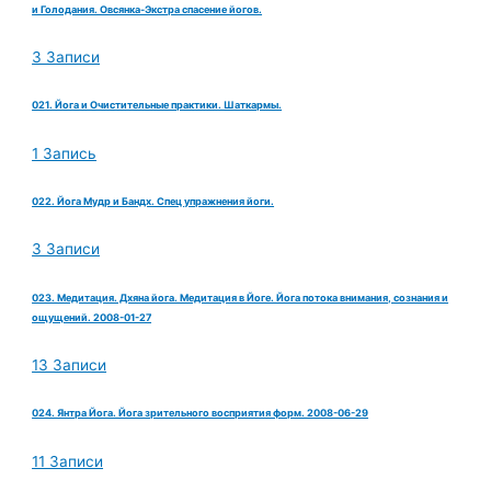
и Голодания. Овсянка-Экстра спасение йогов.
3 Записи
021. Йога и Очистительные практики. Шаткармы.
1 Запись
022. Йога Мудр и Бандх. Спец упражнения йоги.
3 Записи
023. Медитация. Дхяна йога. Медитация в Йоге. Йога потока внимания, сознания и
ощущений. 2008-01-27
13 Записи
024. Янтра Йога. Йога зрительного восприятия форм. 2008-06-29
11 Записи