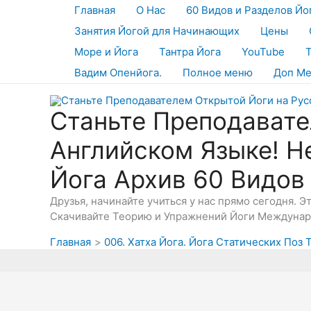
Перейти
Главная
О Нас
60 Видов и Разделов Йо
к
Занятия Йогой для Начинающих
Цены
содержимому
Море и Йога
Тантра Йога
YouTube
Вадим Опенйога.
Полное меню
Доп М
Станьте Преподавате
Английском Языке! Н
Йога Архив 60 Видов
Друзья, начинайте учиться у нас прямо сегодня. 
Скачивайте Теорию и Упражнений Йоги Междунаро
Главная
006. Хатха Йога. Йога Статических Поз 