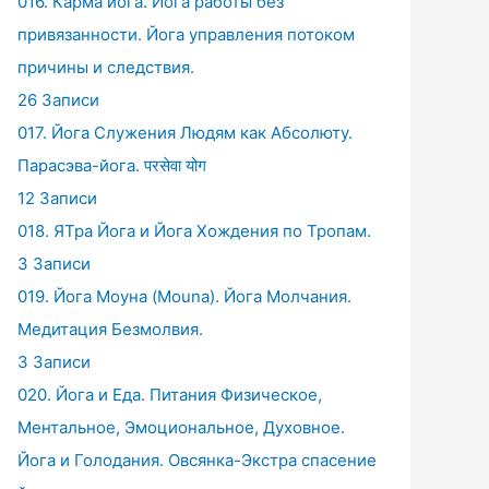
016. Карма йога. Йога работы без
привязанности. Йога управления потоком
причины и следствия.
26 Записи
017. Йога Служения Людям как Абсолюту.
Парасэва-йога. परसेवा योग
12 Записи
018. ЯТра Йога и Йога Хождения по Тропам.
3 Записи
019. Йога Моуна (Mouna). Йога Молчания.
Медитация Безмолвия.
3 Записи
020. Йога и Еда. Питания Физическое,
Ментальное, Эмоциональное, Духовное.
Йога и Голодания. Овсянка-Экстра спасение