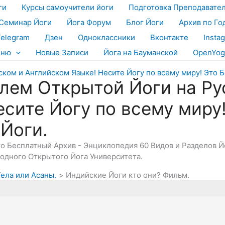
ги
Курсы самоучители йоги
Подготовка Преподавате
Семинар Йоги
Йога Форум
Блог Йоги
Архив по Го
Telegram
Дзен
Одноклассники
Вконтакте
Insta
еню
Новые Записи
Йога на Бауманской
OpenYog
лем Открытой Йоги на Ру
есите Йогу по всему миру
 Йоги.
Это Бесплатный Архив - Энциклопедия 60 Видов и Разделов 
дного Открытого Йога Университета.
Тела или Асаны.
Индийские Йоги кто они? Фильм.