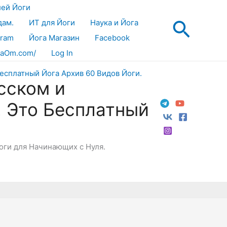
лей Йоги
Поис
дам.
ИТ для Йоги
Наука и Йога
gram
Йога Магазин
Facebook
aOm.com/
Log In
сском и
! Это Бесплатный
Йоги для Начинающих с Нуля.