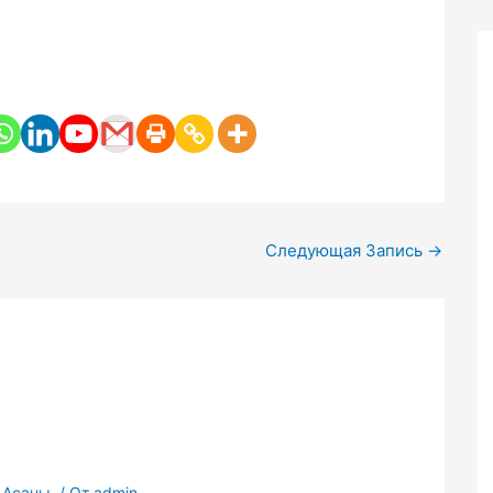
Следующая Запись
→
 Асаны.
/ От
admin