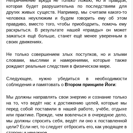
Непричинение вреда не только ложью, но и правдой, 
которая будет разрушительна по последствиям для 
других живых существ. Например, мы считаем какого-то 
человека неуклюжим и будем говорить ему об этом 
правдиво, вместо того, чтобы приободрить, помочь ему 
раскрыться. В результате нашей «правды» он может 
зажаться ещё больше, станет ещё менее уверенным в 
своих движениях. 
Не только совершением злых поступков, но и злыми 
словами, мыслями и намерениями,
которые также 
рождают реальные следствия в физическом мире.
Следующее, нужно убедиться в необходимос
ти 
соблюдения и памятовать о 
Втором принципе Йоги
:
Мы должны направлять свои энергию и сознание только 
на то, что ведёт нас к достижению целей, которые мы 
перед собой поставили в нашей работе, учёбе, отдыхе 
или практике. Прежде, чем вовлечься в очередное дело, 
мы должны спросить себя, ведёт ли оно к поставленной 
цели? Если нет, то следует отбросить его, как уводящее в 
сторону и ненужное.