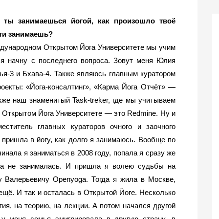
 ты занимаешься йогой, как произошло твоё 
сти занимаешь?
ждународном Открытом Йога Университете мы учим 
я начну с последнего вопроса. Зовут меня Юлия 
я-3 и Бхава-4. Также являюсь главным куратором 
оекты: «Йога-консалтинг», «Карма Йога Отчёт» 
— 
же наш знаменитый Task-treker, где мы учитываем 
Открытом Йога Университете — это Redmine. Ну и 
ститель главных кураторов очного и заочного 
 пришла в йогу, как долго я занимаюсь. Вообще по 
инала я заниматься в 2008 году, попала я сразу же 
а не занималась. И пришла я волею судьбы на 
у Валерьевичу Openyoga. Тогда я жила в Москве, 
щё. И так и осталась в Открытой Йоге. Несколько 
ия, на теорию, на лекции. А потом начался другой 
у меня семья эмигрировала в другую страну, в 