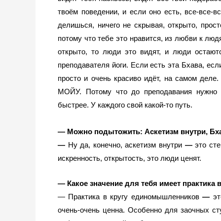
твоём поведении, и если оно есть, все-все-в
делишься, ничего не скрывая, открыто, прост
потому что тебе это нравится, из любви к людя
открыто, то люди это видят, и люди остаются
преподавателя йоги. Если есть эта Бхава, если
просто и очень красиво идёт, на самом деле. 
МОЙУ. Потому что до преподавания нужно с
быстрее. У каждого свой какой-то путь.
— Можно подытожить: Аскетизм внутри, Бха
— 
Ну да, конечно, аскетизм внутри 
— 
это ст
искренность, открытость, это люди ценят. 
— Какое значение для тебя имеет
практика 
— Практика в кругу единомышленников 
— 
эт
очень-очень ценна. Особенно для заочных ст