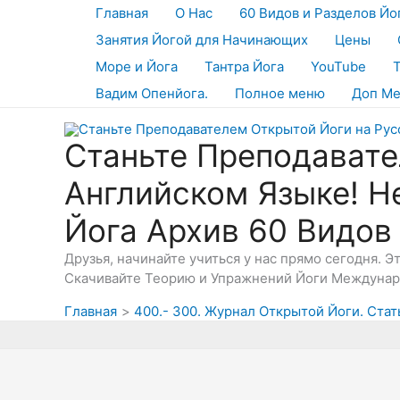
Перейти
Главная
О Нас
60 Видов и Разделов Йо
к
Занятия Йогой для Начинающих
Цены
содержимому
Море и Йога
Тантра Йога
YouTube
Вадим Опенйога.
Полное меню
Доп М
Станьте Преподавате
Английском Языке! Н
Йога Архив 60 Видов
Друзья, начинайте учиться у нас прямо сегодня. 
Скачивайте Теорию и Упражнений Йоги Междунаро
Главная
400.- 300. Журнал Открытой Йоги. Стат