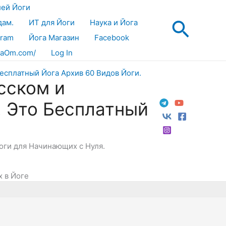
лей Йоги
Поис
дам.
ИТ для Йоги
Наука и Йога
gram
Йога Магазин
Facebook
aOm.com/
Log In
сском и
! Это Бесплатный
Йоги для Начинающих с Нуля.
 в Йоге