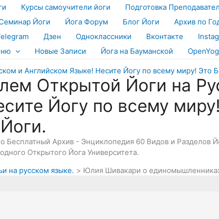
ги
Курсы самоучители йоги
Подготовка Преподавате
Семинар Йоги
Йога Форум
Блог Йоги
Архив по Го
Telegram
Дзен
Одноклассники
Вконтакте
Insta
еню
Новые Записи
Йога на Бауманской
OpenYog
лем Открытой Йоги на Ру
есите Йогу по всему миру
 Йоги.
Это Бесплатный Архив - Энциклопедия 60 Видов и Разделов 
дного Открытого Йога Университета.
ьи на русском языке.
Юлия Шивакари о единомышленниках