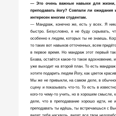
— Это очень важные навыки для жизни, 
преподавать йогу? Совпали ли ожидания и
интересен многим студентам.
— Мандраж, конечно же, есть у всех. Я ник
быстро. Безусловно, я не буду скрывать, ч
особенно к людям, которых ты не знаешь. Когд
то таких вот навыков отточенных, всем придётся
в первое время. Но мандраж этот первый тако
Бхава, остаётся какое-то такое вдохновение, и
уже выходит на второй план. То есть мандраж 
хотите подарить людям Йогу, как цветок красив
Мы же не привыкли, на самом деле, в обычной
сцену и показывать что-то. То есть в известн
кого-то чему-то учить, но в хорошем смысле, к
деле, что в преподавание хорошо идти, не и
преподавать ты идёшь, ты встречаешься с Выс
видят тебя насквозь, видят все твои недорабо