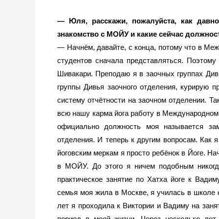
— Юля, расскажи, пожалуйста, как давно
знакомство с МОЙУ и какие сейчас должно
— Начнём, давайте, с конца, потому что в Ме
студентов сначала представляться. Поэтому 
Шивакари. Преподаю я в заочных группах Дивь
группы Дивья заочного отделения, курирую пр
систему отчётности на заочном отделении. Так
всю нашу карма йога работу в Международном 
официально должность моя называется заме
отделения. И теперь к другим вопросам. Как я
йоговским меркам я просто ребёнок в Йоге. Нач
в МОЙУ. До этого я ничем подобным никогд
практическое занятие по Хатха йоге к Вадим
семья моя жила в Москве, я училась в школе е
лет я проходила к Виктории и Вадиму на занят
период в моей жизни. Через несколько лет 