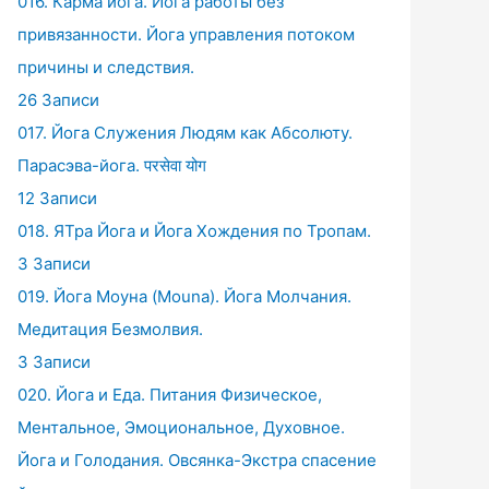
016. Карма йога. Йога работы без
привязанности. Йога управления потоком
причины и следствия.
26 Записи
017. Йога Служения Людям как Абсолюту.
Парасэва-йога. परसेवा योग
12 Записи
018. ЯТра Йога и Йога Хождения по Тропам.
3 Записи
019. Йога Моуна (Mouna). Йога Молчания.
Медитация Безмолвия.
3 Записи
020. Йога и Еда. Питания Физическое,
Ментальное, Эмоциональное, Духовное.
Йога и Голодания. Овсянка-Экстра спасение