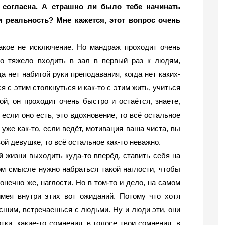
согласна. А страшно ли было тебе начинать 
 реальность? Мне кажется, этот вопрос очень 
акое не исключение. Но мандраж проходит очень 
то тяжело входить в зал в первый раз к людям, 
а нет набитой руки преподавания, когда нет каких-
 с этим столкнуться и как-то с этим жить, учиться 
й, он проходит очень быстро и остаётся, знаете, 
 если оно есть, это вдохновение, то всё остальное 
уже как-то, если ведёт, мотивация ваша чиста, вы 
ой девушке, то всё остальное как-то неважно. 
 жизни выходить куда-то вперёд, ставить себя на 
ом смысле нужно набраться такой наглости, чтобы 
онечно же, наглости. Но в том-то и дело, на самом 
мея внутри этих вот ожиданий. Потому что хотя 
шим, встречаешься с людьми. Ну и люди эти, они 
тки, какие-то сомнения, в голосе
твои сомнения, в 