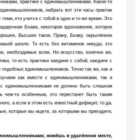
иками, практике с единомышленниками. Какое-то 
единомышленников, набрать вот эти часы практик 
еми, кто учится с тобой в одно и то же время. Это 
одарочная Бхава, некоторое вдохновение, которое 
хорошее, Высшее такое, Прану
, 
Бхаву
, 
окрылённое 
ашей школе. То есть без витаминов никуда, это 
, необходимые всем. Но искусство, конечно же, 
ки, то есть практики наедине с собой, наедине с 
 подобных единомышленников. Точно так же, как и 
зучаем как вместе с единомышленниками, так и 
и с единомышленниками не должно быть слишком 
ь чем-то особенным, это перестанет быть таким 
ого, а если в этом есть известный дефицит, то да, 
ые, которые вы ищете, за которыми вы приходите, 
диномышленниками, живёшь в удалённом месте, 