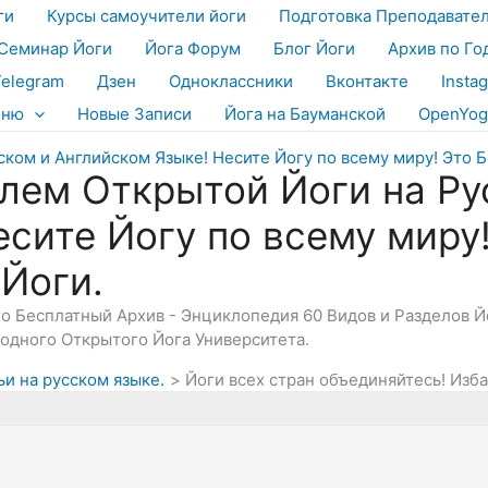
ги
Курсы самоучители йоги
Подготовка Преподавате
Семинар Йоги
Йога Форум
Блог Йоги
Архив по Го
Telegram
Дзен
Одноклассники
Вконтакте
Insta
еню
Новые Записи
Йога на Бауманской
OpenYog
лем Открытой Йоги на Ру
есите Йогу по всему миру
 Йоги.
Это Бесплатный Архив - Энциклопедия 60 Видов и Разделов 
дного Открытого Йога Университета.
ьи на русском языке.
Йоги всех стран объединяйтесь! Изб