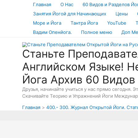
Перейти
Главная
О Нас
60 Видов и Разделов Йо
к
Занятия Йогой для Начинающих
Цены
содержимому
Море и Йога
Тантра Йога
YouTube
Вадим Опенйога.
Полное меню
Доп М
Станьте Преподавате
Английском Языке! Н
Йога Архив 60 Видов
Друзья, начинайте учиться у нас прямо сегодня. 
Скачивайте Теорию и Упражнений Йоги Междунаро
Главная
400.- 300. Журнал Открытой Йоги. Стат