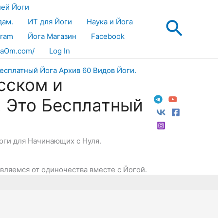
лей Йоги
Поис
дам.
ИТ для Йоги
Наука и Йога
gram
Йога Магазин
Facebook
aOm.com/
Log In
сском и
! Это Бесплатный
Йоги для Начинающих с Нуля.
авляемся от одиночества вместе с Йогой.