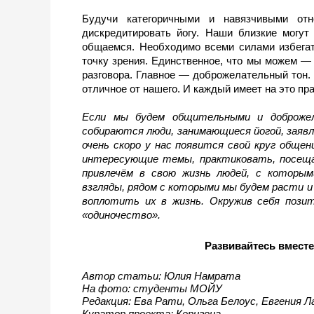
Будучи категоричными и навязчивыми отн
дискредитировать йогу. Наши близкие могут 
общаемся. Необходимо всеми силами избегат
точку зрения. Единственное, что мы можем — 
разговора. Главное — доброжелательный тон. 
отличное от нашего. И каждый имеет на это пра
Если мы будем общительными и доброжел
собираются люди, занимающиеся йогой, заявл
очень скоро у нас появится свой круг обще
интересующие темы, практиковать, посеща
привлечём в свою жизнь людей, с которы
взгляды, рядом с которыми мы будем расти и
воплотить их в жизнь. Окружив себя пози
«одиночество».
Развивайтесь вмест
Автор статьи: 
Юлия Намрата
На фото: студенты МОЙУ
Редакция: 
Ева Рати, Ольга Белоус, Евгения 
Куратор проекта: Керигона