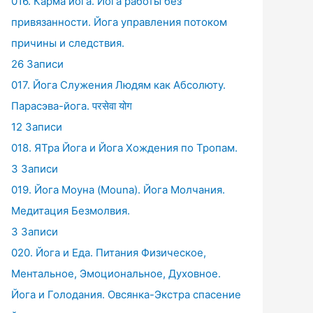
016. Карма йога. Йога работы без
привязанности. Йога управления потоком
причины и следствия.
26 Записи
017. Йога Служения Людям как Абсолюту.
Парасэва-йога. परसेवा योग
12 Записи
018. ЯТра Йога и Йога Хождения по Тропам.
3 Записи
019. Йога Моуна (Mouna). Йога Молчания.
Медитация Безмолвия.
3 Записи
020. Йога и Еда. Питания Физическое,
Ментальное, Эмоциональное, Духовное.
Йога и Голодания. Овсянка-Экстра спасение