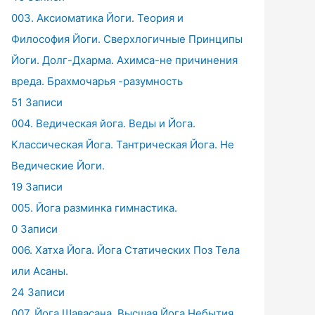
003. Аксиоматика Йоги. Теория и
Философия Йоги. Сверхлогичные Принципы
Йоги. Долг-Дхарма. Ахимса-не причинения
вреда. Брахмочарья -разумность
51 Записи
004. Ведическая йога. Веды и Йога.
Классическая Йога. Тантрическая Йога. Не
Ведические Йоги.
19 Записи
005. Йога разминка гимнастика.
0 Записи
006. Хатха Йога. Йога Статических Поз Тела
или Асаны.
24 Записи
007. Йога Шавасана. Высшая Йога Небытия.