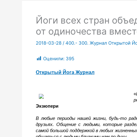
Йоги всех стран объе
от одиночества вмест
2018-03-28
/
400.- 300. Журнал Открытой Йо
Оценили:
395
Открытый Йога Журнал
«
р
Экзюпери
В любые периоды нашей жизни, будь-то ра
друзьях. Общение с людьми, которые разде
самой большой поддержкой в любых жизненных
общаться с людьми близкими нам по духу.