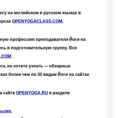
гу на английском и русском языках в 
урсах
OPENYOGACLASS.COM
,
ьную профессию преподавателя Йоги на 
сь в подготовительную группу. Все 
.COM
 .
га, но хотите узнать 
обзорные 
— 
ах более чем по 30 видам Йоги на сайтах
а сайте
OPENYOGA.RU
 в разделе 
сылке
.