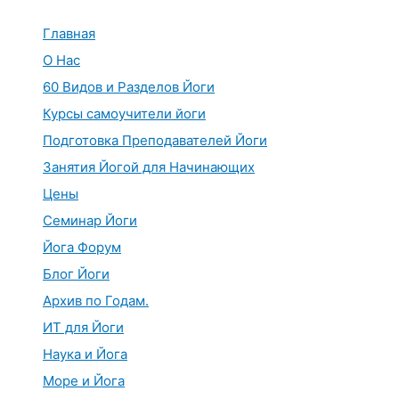
Перейти
к
Главная
содержимому
О Нас
60 Видов и Разделов Йоги
Курсы самоучители йоги
Подготовка Преподавателей Йоги
Занятия Йогой для Начинающих
Цены
Семинар Йоги
Йога Форум
Блог Йоги
Архив по Годам.
ИТ для Йоги
Наука и Йога
Море и Йога