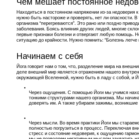
Чем мешает постоянное недов
Находиться в постоянном напряжении из-за недоверия к 
нужно быть настороже и проверять, нет ли опасности. В
организма “перегреваются”. Это рано или поздно приводи
заболевания. Боясь влияния других людей, многие склонн
первые признаки болезни и отвергают любую помощь. Не 
ситуацию до крайности. Нужно помнить: “Болезнь легче 
Начинаем с себя
Йога говорит нам о том, что, разделение мира на внешн
деле внешний мир является отражением нашего внутренн
окружающей Вселенной, нужно быть в ладу с собой, и Й
Через ощущения. С помощью Йоги мы учимся наход
тонкими структурами нашего организма. Мы начин
доверять им. А также убираем зажимы, возникшие 
Через мысли. Во время практики Йоги мы стараемс
полностью погрузиться в процесс. Переключая вни
стресс и состояние недоверия, к ощущению гармон
мы не позволяем негативным мыслям захватить на