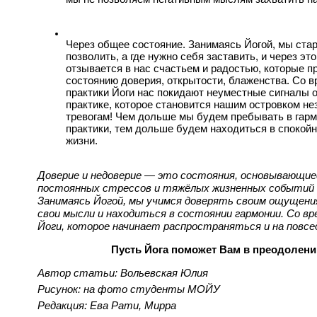
Через общее состояние. Занимаясь Йогой, мы стар
позволить, а где нужно себя заставить, и через эт
отзывается в нас счастьем и радостью, которые п
состоянию доверия, открытости, блаженства. Со вр
практики Йоги нас покидают неуместные сигналы об
практике, которое становится нашим островком неза
тревогам! Чем дольше мы будем пребывать в гармо
практики, тем дольше будем находиться в спокойн
жизни.
Доверие и недоверие — это состояния, основывающиес
постоянных стрессов и тяжёлых жизненных событий 
Занимаясь Йогой, мы учимся доверять своим ощущени
свои мысли и находиться в состоянии гармонии. Со вр
Йоги, которое начинает распространяться и на повсе
Пусть Йога поможет Вам в преодолени
Автор статьи: Вольевская Юлия
Рисунок: на фото студенты МОЙУ
Редакция: Ева Рати, Мирра