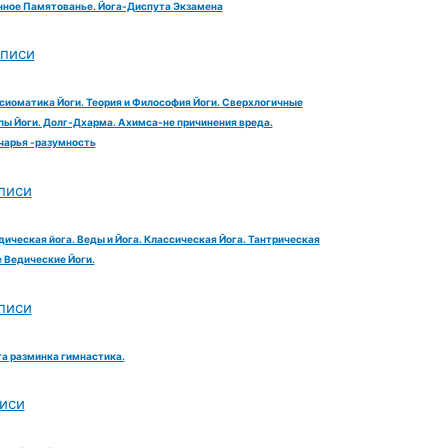
ное Памятованье. Йога-Диспута Экзамена
аписи
сиоматика Йоги. Теория и Философия Йоги. Сверхлогичные
ы Йоги. Долг-Дхарма. Ахимса-не причинения вреда.
чарья -разумность
писи
дическая йога. Веды и Йога. Классическая Йога. Тантрическая
е Ведические Йоги.
писи
га разминка гимнастика.
иси