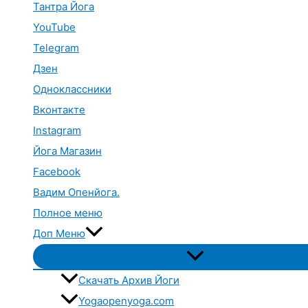
Тантра Йога
YouTube
Telegram
Дзен
Одноклассники
Вконтакте
Instagram
Йога Магазин
Facebook
Вадим Опенйога.
Полное меню
Доп Меню
Переключатель
меню
Скачать Архив Йоги
Yogaopenyoga.com