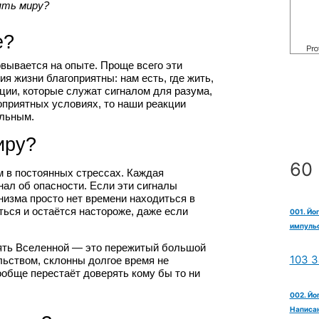
ять миру?
е?
вывается на опыте. Проще всего эти 
я жизни благоприятны: нам есть, где жить, 
ции, которые служат сигналом для разума, 
оприятных условиях, то наши реакции 
ельным.
иру?
60 
 в постоянных стрессах. Каждая 
ал об опасности. Если эти сигналы 
низма просто нет времени находиться в 
ться и остаётся настороже, даже если 
001. Йо
импульс
ять Вселенной — это пережитый большой 
103 З
ьством, склонны долгое время не 
обще перестаёт доверять кому бы то ни 
002. Йо
Написан