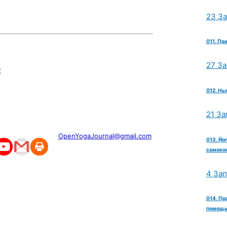
23 З
011. Пр
27 З
012. Нь
21 За
OpenYogaJournal@gmail.com
013. Йо
самокон
4 За
014. Пр
помощь 