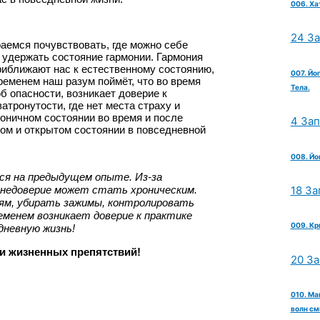
006. Ха
24 З
аемся почувствовать, где можно себе 
о удержать состояние гармонии. Гармония 
риближают нас к естественному состоянию, 
007. Йо
еменем наш разум поймёт, что во время 
Тела.
 опасности, возникает доверие к 
тронутости, где нет места страху и 
ничном состоянии во время и после 
4 За
ом и открытом состоянии в повседневной 
008. Йо
я на предыдущем опыте. Из-за 
18 За
недоверие может стать хроническим. 
ям, убирать зажимы, контролировать 
еменем возникает доверие к практике 
009. Кр
дневную жизнь!
и жизненных препятствий!
20 З
010. Ма
волн см