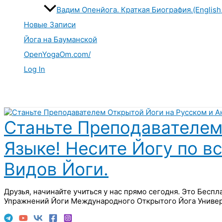
Вадим Опенйога. Краткая Биография.(English
Новые Записи
Йога на Бауманской
OpenYogaOm.com/
Log In
Поиск
Станьте Преподавателем
Языке! Несите Йогу по в
Видов Йоги.
Друзья, начинайте учиться у нас прямо сегодня. Это Бесп
Упражнений Йоги Международного Открытого Йога Универ