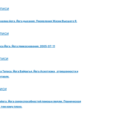
аписи
анаяма йога. Йога дыхания. Проявления Жизни Высшего Я.
аписи
яса Йога. Йога прикосновения. 2005-07-11
писи
га Тапаса. Йога Вайрагья. Йога Аскетизма , отрешонности и
троля.
писи
айога. Йога сверхспособностей помощи людям. Праническая
тем кому плохо.