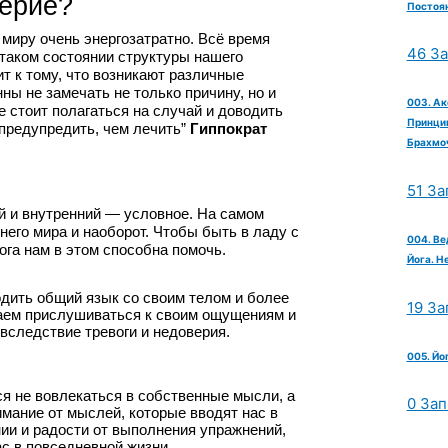
ерие?
Постоян
миру очень энергозатратно. Всё время 
46 З
 таком состоянии структуры нашего 
т к тому, что возникают различные 
ы не замечать не только причину, но и 
003. Ак
стоит полагаться на случай и доводить 
Принцип
предупредить, чем лечить” 
Гиппократ
Брахмо
51 За
ий и внутренний — условное. На самом 
его мира и наоборот. Чтобы быть в ладу с 
004. Ве
ога нам в этом способна помочь.
Йога. Н
ить общий язык со своим телом и более 
19 За
аем прислушиваться к своим ощущениям и 
вследствие тревоги и недоверия. 
005. Йо
я не вовлекаться в собственные мысли, а 
0 Зап
мание от мыслей, которые вводят нас в 
ии и радости от выполнения упражнений, 
с в повседневной жизни.