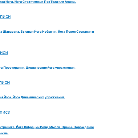
тха Йога. Йога Статических Поз Тела или Асаны.
аписи
га Шавасана. Высшая Йога Небытия. Йога Покоя Сознания и
писи
га Простирания. Циклические йога упражнения.
писи
ия Йога. Йога Динамических упражнений.
аписи
нтра йога. Йога Вибрации Речи, Мысли, Праны. Порождение
ысла.