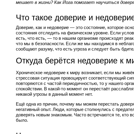
мешает в жизни? Как Йога помогает научиться довер
Что такое доверие и недовери
Доверие, как и недоверие — это состояние, которое осно
состояния отследить на физическом уровне. Если услови
есть, что есть, — то в нашем организме происходят реак
что мы в безопасности. Если же мы находимся в неблаг
сообщают разуму, что есть угроза и следует быть бдит
Откуда берётся недоверие к м
Хроническое недоверие к миру возникает, если мы живём
стрессовая ситуация провоцирует соответствующий сигн
повторяются с частой периодичностью, то у нашего орга
спокойствии. В какой-то момент он перестаёт расслабля
никакой угрозы в данный момент нет.
Ещё одна из причин, почему мы можем перестать довер
негативный опыт. Люди, которые столкнулись с предател
доверять новым знакомым. Часто встречаются те, кто во
было.