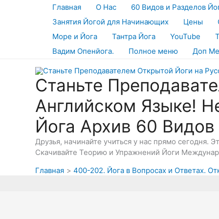
Перейти
Главная
О Нас
60 Видов и Разделов Йо
к
Занятия Йогой для Начинающих
Цены
содержимому
Море и Йога
Тантра Йога
YouTube
Вадим Опенйога.
Полное меню
Доп М
Станьте Преподавате
Английском Языке! Н
Йога Архив 60 Видов
Друзья, начинайте учиться у нас прямо сегодня. 
Скачивайте Теорию и Упражнений Йоги Междунаро
Главная
400-202. Йога в Вопросах и Ответах. От