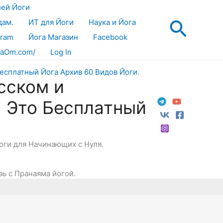
лей Йоги
Поис
дам.
ИТ для Йоги
Наука и Йога
gram
Йога Магазин
Facebook
aOm.com/
Log In
сском и
! Это Бесплатный
Йоги для Начинающих с Нуля.
ь с Пранаяма йогой.