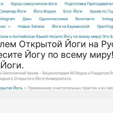
ги
Курсы самоучители йоги
Подготовка Преподавате
Семинар Йоги
Йога Форум
Блог Йоги
Архив по Го
Telegram
Дзен
Одноклассники
Вконтакте
Insta
еню
Новые Записи
Йога на Бауманской
OpenYog
лем Открытой Йоги на Ру
есите Йогу по всему миру
 Йоги.
Это Бесплатный Архив - Энциклопедия 60 Видов и Разделов 
дного Открытого Йога Университета.
крытая Йога.
Применение очистительных практик и их связ