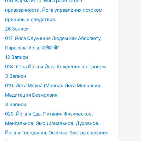
016. Карма йога. Йога работы без
привязанности. Йога управления потоком
причины и следствия.
26 Записи
017. Йога Служения Людям как Абсолюту.
Парасэва-йога. परसेवा योग
12 Записи
018. ЯТра Йога и Йога Хождения по Тропам.
3 Записи
019. Йога Моуна (Mouna). Йога Молчания.
Медитация Безмолвия.
3 Записи
020. Йога и Еда. Питания Физическое,
Ментальное, Эмоциональное, Духовное.
Йога и Голодания. Овсянка-Экстра спасение