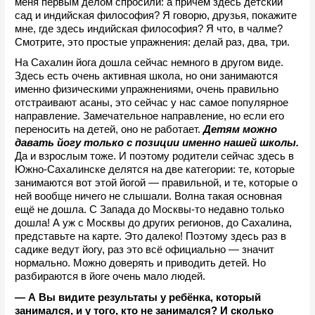
меня первым делом спросили: а причем здесь детский 
сад и индийская философия? Я говорю, друзья, покажите 
мне, где здесь индийская философия? Я что, в чалме? 
Смотрите, это простые упражнения: делай раз, два, три.
На Сахалин йога дошла сейчас немного в другом виде. 
Здесь есть очень активная школа, но они занимаются 
именно физическими упражнениями, очень правильно 
отстраивают асаны, это сейчас у нас самое популярное 
направление. Замечательное направление, но если его 
переносить на детей, оно не работает. 
Детям можно 
давать йогу только с позиции именно нашей школы. 
Да и взрослым тоже. И поэтому родители сейчас здесь в 
Южно-Сахалинске делятся на две категории: те, которые 
занимаются вот этой йогой — правильной, и те, которые о 
ней вообще ничего не слышали. Волна такая основная 
ещё не дошла. С Запада до Москвы-то недавно только 
дошла! А уж с Москвы до других регионов, до Сахалина, 
представьте на карте. Это далеко! Поэтому здесь раз в 
садике ведут йогу, раз это всё официально — значит 
нормально. Можно доверять и приводить детей. Но 
разбираются в йоге очень мало людей.
— А Вы видите результаты у ребёнка, который 
занимался, и у того, кто не занимался? И сколько 