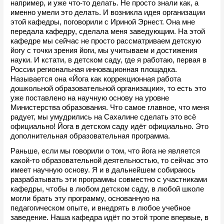
например, и уже что-то делать. Не просто знали как, а 
именно умели это делать. И возникла идея организации 
этой кафедры, поговорили с Ириной Эрнест. Она мне 
передала кафедру, сделала меня заведующим. На этой 
кафедре мы сейчас не просто рассматриваем детскую 
йогу с точки зрения йоги, мы учитываем и достижения 
науки. И кстати, в детском саду, где я работаю, первая в 
России региональная инновационная площадка. 
Называется она «Йога как коррекционная работа 
дошкольной образовательной организации», то есть это 
уже поставлено на научную основу на уровне 
Министерства образования. Что самое главное, что меня 
радует, мы умудрились на Сахалине сделать это всё 
официально! Йога в детском саду идёт официально. Это 
дополнительная образовательная программа. 
Раньше, если мы говорили о том, что йога не является 
какой-то образовательной деятельностью, то сейчас это 
имеет научную основу. Я и в дальнейшем собираюсь 
разрабатывать эти программы совместно с участниками 
кафедры, чтобы в любом детском саду, в любой школе 
могли брать эту программу, основанную на 
педагогическом опыте, и внедрять в любое учебное 
заведение. Наша кафедра идёт по этой тропе впервые, в 