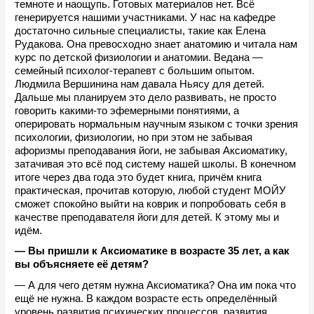
темноте и наощупь. Готовых материалов нет. Всё 
генерируется нашими участниками. У нас на кафедре 
достаточно сильные специалисты, такие как Елена 
Рудакова. Она превосходно знает анатомию и читала нам 
курс по детской физиологии и анатомии. Ведана — 
семейный психолог-терапевт с большим опытом. 
Людмила Вершинина нам давала Ньясу для детей. 
Дальше мы планируем это дело развивать, не просто 
говорить какими-то эфемерными понятиями, а 
оперировать нормальным научным языком с точки зрения 
психологии, физиологии, но при этом не забывая 
афоризмы преподавания йоги, не забывая Аксиоматику, 
затачивая это всё под систему нашей школы. В конечном 
итоге через два года это будет книга, причём книга 
практическая, прочитав которую, любой студент МОЙУ 
сможет спокойно выйти на коврик и попробовать себя в 
качестве преподавателя йоги для детей. К этому мы и 
идём.
— Вы пришли к Аксиоматике в возрасте 35 лет, а как 
вы объясняете её детям?
— А для чего детям нужна Аксиоматика? Она им пока что 
ещё не нужна. В каждом возрасте есть определённый 
уровень развития психических процессов, развития 