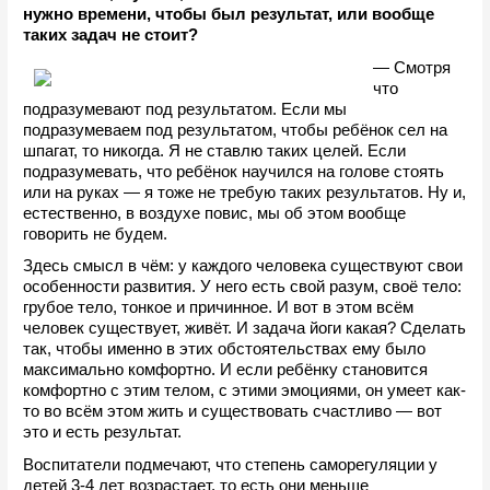
нужно времени, чтобы был результат, или вообще 
таких задач не стоит?
— Смотря 
что 
подразумевают под результатом. Если мы 
подразумеваем под результатом, чтобы ребёнок сел на 
шпагат, то никогда. Я не ставлю таких целей. Если 
подразумевать, что ребёнок научился на голове стоять 
или на руках — я тоже не требую таких результатов. Ну и, 
естественно, в воздухе повис, мы об этом вообще 
говорить не будем. 
Здесь смысл в чём: у каждого человека существуют свои 
особенности развития. У него есть свой разум, своё тело: 
грубое тело, тонкое и причинное. И вот в этом всём 
человек существует, живёт. И задача йоги какая? Сделать 
так, чтобы именно в этих обстоятельствах ему было 
максимально комфортно. И если ребёнку становится 
комфортно с этим телом, с этими эмоциями, он умеет как-
то во всём этом жить и существовать счастливо — вот 
это и есть результат. 
Воспитатели подмечают, что степень саморегуляции у 
детей 3-4 лет возрастает, то есть они меньше 