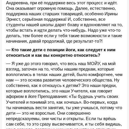
Андреевна, при её поддержке весь этот процесс и идёт. 
Она оказывает огромную помощь. Далее, естественно, 
поддержка наших старших товарищей, особенно Ирины 
Эрнест, серьёзная поддержка! И, собственно, все 
студенты нашей школы дарят бхаву и вдохновляют на то, 
чтобы встать и идти делать что-нибудь. Надо уже что-то 
делать, тем более если у тебя такие возможности и такие 
начинания, давай продолжай, где результат-то?!
— Кто такие дети с позиции йоги, как следует к ним 
относиться и как вы конкретно относитесь?
— Я уже до этого говорил, что весь наш МОЙУ, на мой 
взгляд, заточен на то, чтобы нашим предкам, которые 
воплотились в телах наших детей, было комфортнее, чем 
нам — это основа развития человеческого общества. Ну 
собственно, как я отношусь к детям? Это наши предки, 
которые воплотились, это наши Учителя, как говорит 
афоризм в йоге Преподавания: «Ты будешь учить своих 
»
Учителей и понимай это, как хочешь
. Во-первых, когда 
ты начинаешь вести занятия, ты уже учишься, потому что 
дети — это не взрослые. Они совершенно 
непредсказуемы, они чисты и открыты. Если ты врёшь 
сам себе, то это сразу высвечивается, и ты себя видишь, 