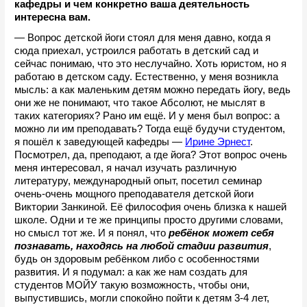
кафедры и чем конкретно ваша деятельность 
интересна вам.
— Вопрос детской йоги стоял для меня давно, когда я 
сюда приехал, устроился работать в детский сад и 
сейчас понимаю, что это неслучайно. Хоть юристом, но я 
работаю в детском саду. Естественно, у меня возникла 
мысль: а как маленьким детям можно передать йогу, ведь 
они же не понимают, что такое Абсолют, не мыслят в 
таких категориях? Рано им ещё. И у меня был вопрос: а 
можно ли им преподавать? Тогда ещё будучи студентом, 
я пошёл к заведующей кафедры — 
Ирине Эрнест
. 
Посмотрел, да, преподают, а где йога? Этот вопрос очень 
меня интересовал, я начал изучать различную 
литературу, международный опыт, посетил семинар 
очень-очень мощного преподавателя детской йоги 
Виктории Занкиной. Её философия очень близка к нашей 
школе. Одни и те же принципы просто другими словами, 
но смысл тот же. И я понял, что 
ребёнок может себя 
познавать, находясь на любой стадии развития
, 
будь он здоровым ребёнком либо с особенностями 
развития. И я подумал: а как же нам создать для 
студентов МОЙУ такую возможность, чтобы они, 
выпустившись, могли спокойно пойти к детям 3-4 лет, 