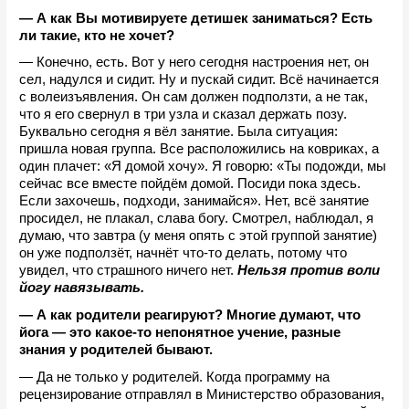
— А как Вы мотивируете детишек заниматься? Есть 
ли такие, кто не хочет?
— Конечно, есть. Вот у него сегодня настроения нет, он 
сел, надулся и сидит. Ну и пускай сидит. Всё начинается 
с волеизъявления. Он сам должен подползти, а не так, 
что я его свернул в три узла и сказал держать позу. 
Буквально сегодня я вёл занятие. Была ситуация: 
пришла новая группа. Все расположились на ковриках, а 
один плачет: «Я домой хочу». Я говорю: «Ты подожди, мы 
сейчас все вместе пойдём домой. Посиди пока здесь. 
Если захочешь, подходи, занимайся». Нет, всё занятие 
просидел, не плакал, слава богу. Смотрел, наблюдал, я 
думаю, что завтра (у меня опять с этой группой занятие) 
он уже подползёт, начнёт что-то делать, потому что 
увидел, что страшного ничего нет. 
Нельзя против воли 
йогу навязывать.
— А как родители реагируют? Многие думают, что 
йога — это какое-то непонятное учение, разные 
знания у родителей бывают.
— Да не только у родителей. Когда программу на 
рецензирование отправлял в Министерство образования, 