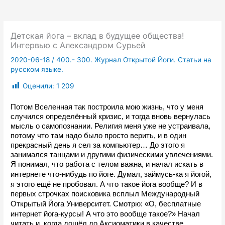
Детская йога – вклад в будущее общества!
Интервью с Александром Сурьей
2020-06-18
/
400.- 300. Журнал Открытой Йоги. Статьи на
русском языке.
Оценили:
1 209
Потом Вселенная так построила мою жизнь, что у меня 
случился определённый кризис, и тогда вновь вернулась 
мысль о самопознании. Религия меня уже не устраивала, 
потому что там надо было просто верить, и в один 
прекрасный день я сел за компьютер… До этого я 
занимался танцами и другими физическими увлечениями. 
Я понимал, что работа с телом важна, и начал искать в 
з
интернете что-нибудь по йоге. Думал, 
аймусь-ка я йогой, 
я этого ещё не пробовал. А что такое йога вообще?
И в 
первых строчках поисковика всплыл Международный 
«
Открытый Йога Университет. Смотрю: 
О, бесплатные 
»
интернет йога-курсы! А что это вообще такое?
 Начал 
читать и, когда дошёл до Аксиоматики в качестве 