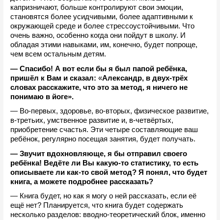
капризничают, больше контролируют свои эмоции, 
становятся более усидчивыми, более адаптивными к 
окружающей среде и более стрессоустойчивыми. Что 
очень важно, особенно когда они пойдут в школу. И 
обладая этими навыками, им, конечно, будет попроще, 
чем всем остальным детям.
— Спасибо! А вот если бы я был папой ребёнка, 
пришёл к Вам и сказал: 
«
Александр, в двух-трёх 
словах расскажите, что это за метод, я ничего не 
понимаю в йоге». 
— Во-первых, здоровье, во-вторых, физическое развитие, 
в-третьих, умственное развитие и, в-четвёртых, 
приобретение счастья. Эти четыре составляющие ваш 
ребёнок, регулярно посещая занятия, будет получать.
— Звучит вдохновляюще, я бы отправил своего 
ребёнка! Ведёте ли Вы какую-то статистику, то есть 
описываете ли как-то свой метод? Я понял, что будет 
книга, а можете подробнее рассказать?
— Книга будет, но как я могу о ней рассказать, если её 
ещё нет? Планируется, что книга будет содержать 
несколько разделов: вводно-теоретический блок, именно 