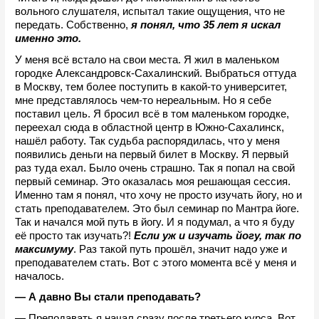
вольного слушателя, испытал такие ощущения, что не 
передать. Собственно,
 я понял, что 35 лет я искал 
именно это.
У меня всё встало на свои места. Я жил в маленьком 
городке Александровск-Сахалинский. Выбраться оттуда 
в Москву, тем более поступить в какой-то университет, 
мне представлялось чем-то нереальным. Но я себе 
поставил цель. Я бросил всё в том маленьком городке, 
переехал сюда в областной центр в Южно-Сахалинск, 
нашёл работу. Так судьба распорядилась, что у меня 
появились деньги на первый билет в Москву. Я первый 
раз туда ехал. Было очень страшно. Так я попал на свой 
первый семинар. Это оказалась моя решающая сессия. 
Именно там я понял, что хочу не просто изучать йогу, но и 
стать преподавателем. Это был семинар по Мантра йоге. 
Так и начался мой путь в йогу. И я подумал, а что я буду 
её просто так изучать?! 
Если уж и изучать йогу, так по 
максимуму
. Раз такой путь прошёл, значит надо уже и 
преподавателем стать. Вот с этого момента всё у меня и 
началось.
— А давно Вы стали преподавать?
— Преподавать я начал сразу после третьего курса. Вот 