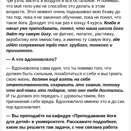
три узла, висеть в воздухе и всё остальное. Я понимал, 
что моё тело уже не способно это делать в этом 
возрасте. Этот момент очень подкашивал мою бхаву до 
тех пор, пока я не закончил обучение, пока не понял, что 
такое йога. Доходит это как раз к концу 4 курса. 
Когда я 
начал уже преподавать, понял, что наша школа йоги 
даёт ту самую йогу
, не фитнес, пилатес, растяжку, 
акробатику или гимнастику, а именно ту самую йогу, 
где 
идёт сопряжение трёх тел: грубого, тонкого и 
причинного.
— А что вдохновляло?
— Вдохновляла сама идея, что ты помимо того, что 
должен быть сильным, позаботиться о себе и выстроить 
свою жизнь, 
должен ещё взять на себя 
ответственность сохранить это знание, потому 
что всё-таки это подарок, что оно тебе досталось.
И ты должен его передать с удовольствием, без 
причинения себе вреда. Вдохновляло именно это и до сих 
пор вдохновляет.
«
— Вы преподаёте на кафедре 
Преподавание йоги 
»
для детей
 в университете. Расскажите подробнее, 
какие вы решаете там задачи, с чем связана работа 