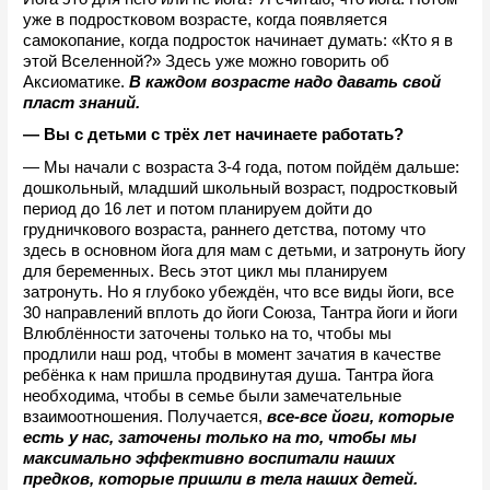
уже в подростковом возрасте, когда появляется 
самокопание, когда подросток начинает думать: «Кто я в 
этой Вселенной?» Здесь уже можно говорить об 
Аксиоматике. 
В каждом возрасте надо давать свой 
пласт знаний.
— Вы с детьми с трёх лет начинаете работать?
— Мы начали с возраста 3-4 года, потом пойдём дальше: 
дошкольный, младший школьный возраст, подростковый 
период до 16 лет и потом планируем дойти до 
грудничкового возраста, раннего детства, потому что 
здесь в основном йога для мам с детьми, и затронуть йогу 
для беременных. Весь этот цикл мы планируем 
затронуть. Но я глубоко убеждён, что все виды йоги, все 
30 направлений вплоть до йоги Союза, Тантра йоги и йоги 
Влюблённости заточены только на то, чтобы мы 
продлили наш род, чтобы в момент зачатия в качестве 
ребёнка к нам пришла продвинутая душа. Тантра йога 
необходима, чтобы в семье были замечательные 
взаимоотношения. Получается, 
все-все йоги, которые 
есть у нас, заточены только на то, чтобы мы 
максимально эффективно воспитали наших 
предков, которые пришли в тела наших детей.