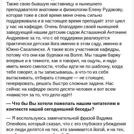
Также свою бывшую наставницу и нынешнего 
преподавателя анатомии и физиологии Елену Рудакову, 
которая тоже в своё время меня очень сильно 
поддерживала и в настоящее время преподаёт этот цикл 
у нас на кафедре. Очень благодарен своей нынешней 
заведующей нашим детским садом Асташкиной Антонине 
Андреевне за то, что с её поддержки реализуется 
практически детская йога именно в этом саду, именно в 
Южно-Сахалинске. А также всех участников кафедры, 
потому что они как бурлаки на Волге. Мы тащим баржу 
впервые и в темноте, как я говорил, на ощупь, и надо 
иметь много смелости, чтобы идти не по шаблону, когда 
тебе говорят, а ты записываешь, а что-то из себя 
вытаскивать, отбирать стоящее — не стоящее, 
генерировать, решать быстро сложные задачи. Нас 
сейчас на кафедре около десяти человек и вот всем 
«намасте» за то, что дело идёт!
— Что бы Вы хотели пожелать нашим читателям в 
контексте нашей сегодняшней беседы? 
— Я воспользуюсь замечательной фразой Вадима 
Опенйоги, который сказал, что с его глубокого убеждения 
все люди делятся на тех, кто занимается йогой, и на тех, 