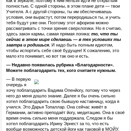
как в зеркале, поэтому к ним нельзя идти не открытым 
полностью. С одной стороны, в этом плане дети — твои 
Учителя. А с другой стороны, ты им обеспечиваешь 
условия, они вырастут, потом переродишься ты, и учить 
тебя будут уже они. Поэтому этот афоризм можно 
рассматривать с точки зрения сверхлогики. Но я считаю, 
здесь закон кармы, самая прямая логика: 
то, что ты 
сейчас в этом мире сделаешь 
— 
в тех условиях ты 
завтра и родишься.
 И надо быть полным идиотом, 
чтобы испортить себе своё будущее! К сожалению, это 
мало кто понимает, но вот так оно и есть.
— Недавно появилась рубрика «Благодарности». 
Можете поблагодарить тех, кого считаете нужным.
— В первую 
очередь я 
хочу поблагодарить Вадима Опенйогу, потому что через 
него до меня дошло знание. Далее я бы очень сильно 
хотел поблагодарить свою бывшую наставницу, когда я 
учился. Это Дарья Топаллар. Она сейчас живёт в 
Германии, активно преподаёт йогу, медитацию. Она в своё 
время очень сильно меня поддержала. Следом я бы 
хотел поблагодарить Ирину Эрнест за то, что есть 
вообще возможность детской йоги как таковой в МОЙУ. 