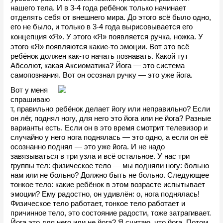
нашего тела. И в 3-4 года ребёнок только начинает 
отделять себя от внешнего мира. До этого всё было одно, 
его не было, и только в 3-4 года вырисовывается его 
«
«
концепция 
Я». У этого 
Я» появляется ручка, ножка. У 
«
этого 
Я» появляются какие-то эмоции. Вот это всё 
ребёнок должен как-то начать познавать. Какой тут 
Абсолют, какая Аксиоматика? Йога — это система 
самопознания. Вот он осознал ручку — это уже йога. 
Вот у меня 
спрашиваю
т, правильно ребёнок делает йогу или неправильно? Если 
он лёг, поднял ногу, для него это йога или не йога? Разные 
варианты есть. Если он в это время смотрит телевизор и 
случайно у него нога поднялась — это одно, а если он её 
осознанно поднял — это уже йога. И не надо 
завязываться в три узла и всё остальное. У нас три 
группы тел: физическое тело — мы подняли ногу: больно 
нам или не больно? Должно быть не больно. Следующее 
тонкое тело: какие ребёнок в этом возрасте испытывает 
эмоции? Ему радостно, он удивлён: о, нога поднялась! 
Физическое тело работает, тонкое тело работает и 
причинное тело, это состояние радости, тоже затрагивает. 
Йога это для него или не йога? Я считаю, что йога. Потом 