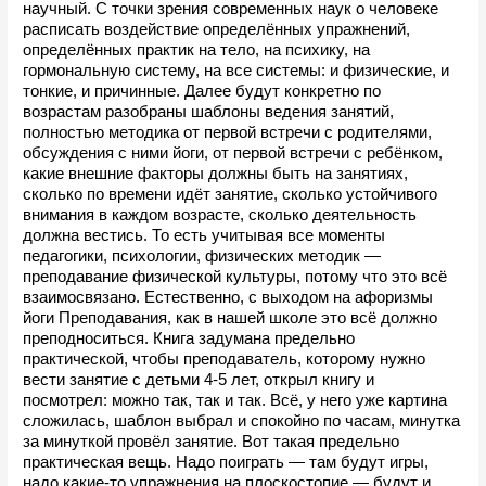
научный. С точки зрения современных наук о человеке 
расписать воздействие определённых упражнений, 
определённых практик на тело, на психику, на 
гормональную систему, на все системы: и физические, и 
тонкие, и причинные. Далее будут конкретно по 
возрастам разобраны шаблоны ведения занятий, 
полностью методика от первой встречи с родителями, 
обсуждения с ними йоги, от первой встречи с ребёнком, 
какие внешние факторы должны быть на занятиях, 
сколько по времени идёт занятие, сколько устойчивого 
внимания в каждом возрасте, сколько деятельность 
должна вестись. То есть учитывая все моменты 
педагогики, психологии, физических методик — 
преподавание физической культуры, потому что это всё 
взаимосвязано. Естественно, с выходом на афоризмы 
йоги Преподавания, как в нашей школе это всё должно 
преподноситься. Книга задумана предельно 
практической, чтобы преподаватель, которому нужно 
вести занятие с детьми 4-5 лет, открыл книгу и 
посмотрел: можно так, так и так. Всё, у него уже картина 
сложилась, шаблон выбрал и спокойно по часам, минутка 
за минуткой провёл занятие. Вот такая предельно 
практическая вещь. Надо поиграть — там будут игры, 
надо какие-то упражнения на плоскостопие — будут и 