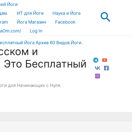
лей Йоги
Поис
дам.
ИТ для Йоги
Наука и Йога
gram
Йога Магазин
Facebook
aOm.com/
Log In
сском и
! Это Бесплатный
Йоги для Начинающих с Нуля.