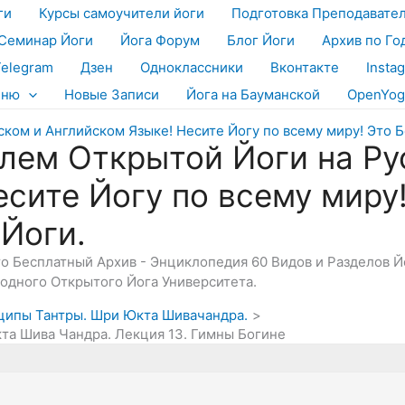
ги
Курсы самоучители йоги
Подготовка Преподавате
Семинар Йоги
Йога Форум
Блог Йоги
Архив по Го
Telegram
Дзен
Одноклассники
Вконтакте
Insta
еню
Новые Записи
Йога на Бауманской
OpenYog
лем Открытой Йоги на Ру
есите Йогу по всему миру
 Йоги.
Это Бесплатный Архив - Энциклопедия 60 Видов и Разделов 
дного Открытого Йога Университета.
ципы Тантры. Шри Юкта Шивачандра.
а Шива Чандра. Лекция 13. Гимны Богине