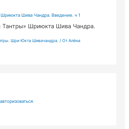
ы Тантры» Шриюкта Шива Чандра.
нтры. Шри Юкта Шивачандра.
/ От
Алёна
авторизоваться
.