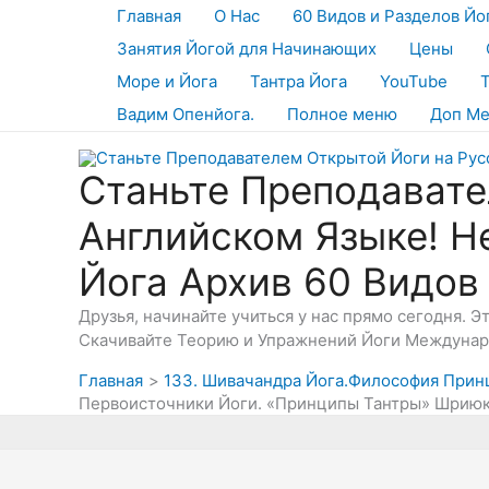
Перейти
Главная
О Нас
60 Видов и Разделов Йо
к
Занятия Йогой для Начинающих
Цены
содержимому
Море и Йога
Тантра Йога
YouTube
Вадим Опенйога.
Полное меню
Доп М
Станьте Преподавате
Английском Языке! Н
Йога Архив 60 Видов
Друзья, начинайте учиться у нас прямо сегодня. 
Скачивайте Теорию и Упражнений Йоги Междунаро
Главная
133. Шивачандра Йога.Философия Прин
Первоисточники Йоги. «Принципы Тантры» Шриюкт