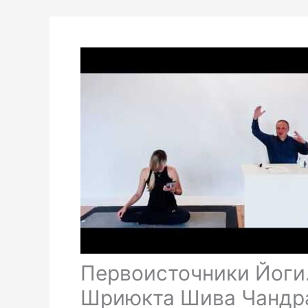
Первоисточники Йоги
Шриюкта Шива Чандра