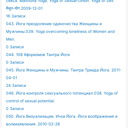
секса. Maithuna Yoga. Yoga of Sexual-Union. Yoga of Sex.
मैथुन-योग 2009-12-01
16 Записи
043. Йога преодоление одиночества Женщины и
Мужчины.039. Yoga overcoming loneliness of Women and
Men.
0 Записи
044. 108 Афоризмов Тантра Йоги
0 Записи
045. Йога Женщины и Мужчины. Тантра Триада Йога. 2011-
04-01
24 Записи
046. Йога контроля сексуального потенциал.038. Yoga of
control of sexual potential.
0 Записи
050. Йога Визуализации. Ичха Йога. Йога воображения и
волеизявления. 2010-02-28