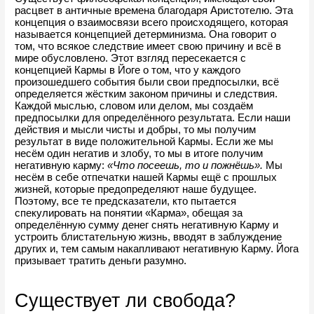
расцвет в античные времена благодаря Аристотелю. Эта 
концепция о взаимосвязи всего происходящего, которая 
называется концепцией детерминизма. Она говорит о 
том, что всякое следствие имеет свою причину и всё в 
мире обусловлено. Этот взгляд пересекается с 
концепцией Кармы в Йоге о том, что у каждого 
произошедшего события были свои предпосылки, всё 
определяется жёстким законом причины и следствия. 
Каждой мыслью, словом или делом, мы создаём 
предпосылки для определённого результата. Если наши 
действия и мысли чисты и добры, то мы получим 
результат в виде положительной Кармы. Если же мы 
несём один негатив и злобу, то мы в итоге получим 
негативную карму: 
«Что посеешь, то и пожнёшь».
 Мы 
несём в себе отпечатки нашей Кармы ещё с прошлых 
жизней, которые предопределяют наше будущее. 
Поэтому, все те предсказатели, кто пытается 
спекулировать на понятии «Карма», обещая за 
определённую сумму денег снять негативную Карму и 
устроить блистательную жизнь, вводят в заблуждение 
других и, тем самым накапливают негативную Карму. Йога 
призывает тратить деньги разумно.
Существует ли свобода?