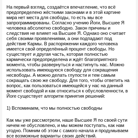
На первый взгляд, создаётся впечатление, что всё 
предопределено жёсткими законами и в этой картине 
мира нет места для свободы, то есть мы все 
запрограммированы. Согласно учению Йоги, Высшее Я 
человека абсолютно свободно. Закон причины и 
следствия не влияет на Высшее Я. Однако оно считает 
себя своими проявлениями, а они подпадают под 
действие Кармы. В распоряжении каждого человека
имеется свой определённый процент свободы. Но 
существует и другая часть, которая полностью 
кармически предопределена и ждёт благоприятного 
момента, чтобы развернуться и настигнуть нас. Можно 
использовать имеющуюся свободу для сокращения 
несвободы. А можно делать глупости и тем самым 
сокращать свою же свободу. Для того, чтобы ответить на 
вопрос, как пользоваться имеющейся у нас на данный 
момент свободой и как относиться к обусловленности, в 
Йоге существует алгоритм принятия решений:
1) Вспоминаем, что мы полностью свободны
Как мы уже рассмотрели, наше Высшее Я по своей сути 
ничем не обусловлено, и мы можем поступать, как нам 
угодно. Помним об этом с самого начала и продумываем 
все возможные варианты своих действий.