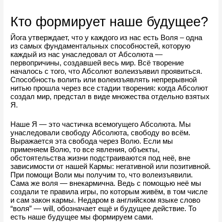
Кто формирует наше будущее?
Йога утверждает, что у каждого из нас есть Воля – одна 
из самых фундаментальных способностей, которую 
каждый из нас унаследовал от Абсолюта — 
первопричины, создавшей весь мир. Всё творение 
началось с того, что Абсолют волеизъявил проявиться. 
Способность волить или волеизъявлять непрерывной 
нитью прошла через все стадии творения: когда Абсолют 
создал мир, предстал в виде множества отдельно взятых 
Я.
Наше Я — это частичка всемогущего Абсолюта. Мы 
унаследовали свободу Абсолюта, свободу во всём. 
Выражается эта свобода через Волю. Если мы 
применяем Волю, то все явления, объекты, 
обстоятельства жизни подстраиваются под неё, вне 
зависимости от нашей Кармы: негативной или позитивной. 
При помощи Воли мы получим то, что волеизъявили. 
Сама же воля — внекармична. Ведь с помощью неё мы 
создали те правила игры, по которым живём, в том числе 
и сам закон кармы. Недаром в английском языке слово 
“воля” — will, обозначает ещё и будущее действие. То 
есть наше будущее мы формируем сами.