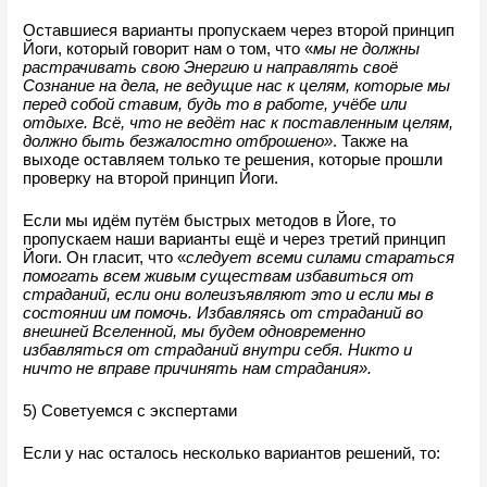
Оставшиеся варианты пропускаем через второй принцип 
Йоги, который говорит нам о том, что 
«
мы не должны 
растрачивать свою Энергию и направлять своё 
Сознание на дела, не ведущие нас к целям, которые мы 
перед собой ставим, будь то в работе, учёбе или 
отдыхе. Всё, что не ведёт нас к поставленным целям, 
должно быть безжалостно отброшено
»
. Также на 
выходе оставляем только те решения, которые прошли 
проверку на второй принцип Йоги.
Если мы идём путём быстрых методов в Йоге, то 
пропускаем наши варианты ещё и через третий принцип 
Йоги. Он гласит, что 
«
следует всеми силами стараться 
помогать всем живым существам избавиться от 
страданий, если они волеизъявляют это и если мы в 
состоянии им помочь. Избавляясь от страданий во 
внешней Вселенной, мы будем одновременно 
избавляться от страданий внутри себя. Никто и 
ничто не вправе причинять нам страдания».
5) Советуемся с экспертами
Если у нас осталось несколько вариантов решений, то: