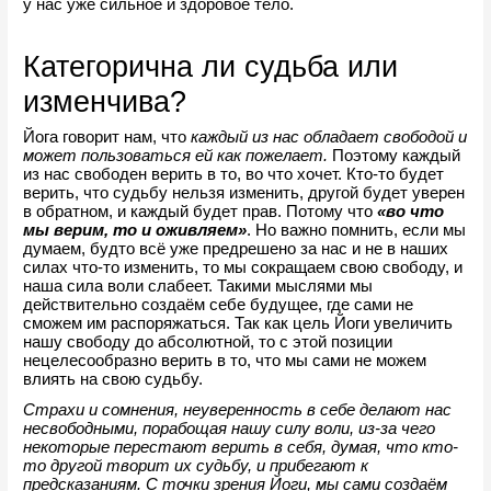
у нас уже сильное и здоровое тело. 
Категорична ли судьба или 
изменчива?
Йога говорит нам, что
 каждый из нас обладает свободой и 
может пользоваться ей как пожелает. 
Поэтому каждый 
из нас свободен верить в то, во что хочет. Кто-то будет 
верить, что судьбу нельзя изменить, другой будет уверен 
в обратном, и каждый будет прав. Потому что
«во что 
мы верим, то и оживляем»
. Но важно помнить, если мы 
думаем, будто всё уже предрешено за нас и не в наших 
силах что-то изменить, то мы сокращаем свою свободу, и 
наша сила воли слабеет. Такими мыслями мы 
действительно создаём себе будущее, где сами не 
сможем им распоряжаться. Так как цель Йоги увеличить 
нашу свободу до абсолютной, то с этой позиции 
нецелесообразно верить в то, что мы сами не можем 
влиять на свою судьбу.
Страхи и сомнения, неуверенность в себе делают нас 
несвободными, порабощая нашу силу воли, из-за чего 
некоторые перестают верить в себя, думая, что кто-
то другой творит их судьбу, и прибегают к 
предсказаниям. С точки зрения Йоги, мы сами создаём 