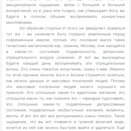
эмоциональное ощущение, затем с большей и большей
конкретикой, ну и, рано или поздно, как утверждает йога, вы
будете в полном объеме воспринимать конкретные
мыслеформы.
Но обратная сторона от этого не замедляет сказаться
тут же – вы начинаете быть страшно уязвленным перед
современным миром, потому что основная масса таких
гигантских мегаполисов как, скажем, Москва, они находятся
в каком-то состоянии подавленности, депрессии,
отрицательного модуса сознания. И вот вы вынуждены
будете каждый день воспринимать эти отрицательные
волны. Это очень тяжелое испытание, скажу я вам. Именно
по этой причине многие йоги и йогини стремятся селиться,
как можно дальше от массовых поселений людей. Потому
что массовые поселения людей ничего хорошего не
приносят. Это сплошные какие-то идиотские желания, это
сплошное какое-то, как помните это – «ярмарка тщеславия»,
это сплошные какие-то подавленные депрессивные
состояния, подавленные несбыточные желания, моменты,
мечты. И вот это вот все воспринимать очень тяжело. Такое
ощущение, что вы вот плаваете в грязной вонючей воде,
хочется из неё как можно быстрее выйти и удалиться. Ещё