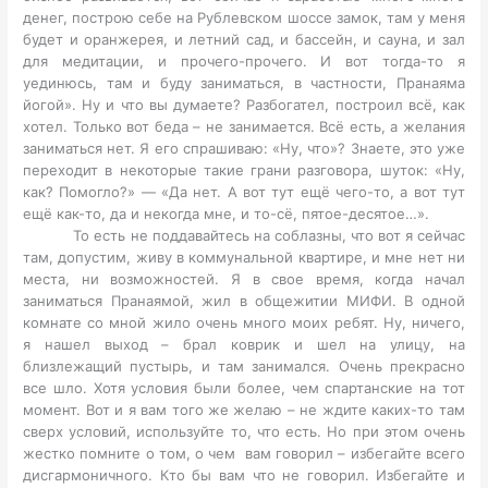
денег, построю себе на Рублевском шоссе замок, там у меня
будет и оранжерея, и летний сад, и бассейн, и сауна, и зал
для медитации, и прочего-прочего. И вот тогда-то я
уединюсь, там и буду заниматься, в частности, Пранаяма
йогой». Ну и что вы думаете? Разбогател, построил всё, как
хотел. Только вот беда – не занимается. Всё есть, а желания
заниматься нет. Я его спрашиваю: «Ну, что»? Знаете, это уже
переходит в некоторые такие грани разговора, шуток: «Ну,
как? Помогло?» — «Да нет. А вот тут ещё чего-то, а вот тут
ещё как-то, да и некогда мне, и то-сё, пятое-десятое…».
То есть не поддавайтесь на соблазны, что вот я сейчас
там, допустим, живу в коммунальной квартире, и мне нет ни
места, ни возможностей. Я в свое время, когда начал
заниматься Пранаямой, жил в общежитии МИФИ. В одной
комнате со мной жило очень много моих ребят. Ну, ничего,
я нашел выход – брал коврик и шел на улицу, на
близлежащий пустырь, и там занимался. Очень прекрасно
все шло. Хотя условия были более, чем спартанские на тот
момент. Вот и я вам того же желаю – не ждите каких-то там
сверх условий, используйте то, что есть. Но при этом очень
жестко помните о том, о чем вам говорил – избегайте всего
дисгармоничного. Кто бы вам что не говорил. Избегайте и