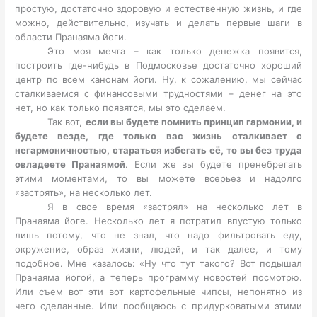
простую, достаточно здоровую и естественную жизнь, и где
можно, действительно, изучать и делать первые шаги в
области Пранаяма йоги.
Это моя мечта – как только денежка появится,
построить где-нибудь в Подмосковье достаточно хороший
центр по всем канонам йоги. Ну, к сожалению, мы сейчас
сталкиваемся с финансовыми трудностями – денег на это
нет, но как только появятся, мы это сделаем.
Так вот,
если вы будете помнить принцип гармонии, и
будете везде, где только вас жизнь сталкивает с
негармоничностью, стараться избегать её, то вы без труда
овладеете Пранаямой
. Если же вы будете пренебрегать
этими моментами, то вы можете всерьез и надолго
«застрять», на несколько лет.
Я в свое время «застрял» на несколько лет в
Пранаяма йоге. Несколько лет я потратил впустую только
лишь потому, что не знал, что надо фильтровать еду,
окружение, образ жизни, людей, и так далее, и тому
подобное. Мне казалось: «Ну что тут такого? Вот подышал
Пранаяма йогой, а теперь программу новостей посмотрю.
Или съем вот эти вот картофельные чипсы, непонятно из
чего сделанные. Или пообщаюсь с придурковатыми этими