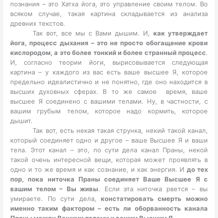
познания – это Хатха йога, это управление своим телом. Во
всяком случае, такая картина складывается из анализа
древних текстов.
Так вот, все мы с Вами дышим. И,
как утверждает
йога, процесс дыхания – это не просто обогащение крови
кислородом, а это более тонкий и более странный процесс
.
И, согласно теории йоги, вырисовывается следующая
картина – у каждого из вас есть ваше высшее Я, которое
предельно идеалистично и не понятно, где оно находится в
высших духовных сферах. В то же самое время, ваше
высшее Я соединено с вашими телами. Ну, в частности, с
вашим грубым телом, которое надо кормить, которое
дышит.
Так вот, есть некая такая струнка, некий такой канал,
который соединяет одно и другое – ваше Высшее Я и ваши
тела. Этот канал – это, по сути дела канал Праны, некой
такой очень интересной вещи, которая может проявлять в
одно и то же время и как сознание, и как энергия. И
до тех
пор, пока ниточка Праны соединяет Ваше Высшее Я с
вашим телом – Вы живы
. Если эта ниточка рвется – вы
умираете. По сути дела,
констатировать смерть можно
именно таким фактором – есть ли оборванность канала
Праны между Вашими телами и вашим Высшим Я.