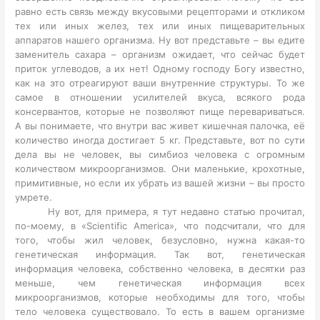
равно есть связь между вкусовыми рецепторами и откликом
тех или иных желез, тех или иных пищеварительных
аппаратов нашего организма. Ну вот представьте – вы едите
заменитель сахара – организм ожидает, что сейчас будет
приток углеводов, а их нет! Одному господу Богу известно,
как на это отреагируют ваши внутренние структуры. То же
самое в отношении усилителей вкуса, всякого рода
консервантов, которые не позволяют пище перевариваться.
А вы понимаете, что внутри вас живет кишечная палочка, её
количество иногда достигает 5 кг. Представьте, вот по сути
дела вы не человек, вы симбиоз человека с огромным
количеством микроорганизмов. Они маленькие, крохотные,
примитивные, но если их убрать из вашей жизни – вы просто
умрете.
Ну вот, для примера, я тут недавно статью прочитал,
по-моему, в «Scientific America», что подсчитали, что для
того, чтобы жил человек, безусловно, нужна какая-то
генетическая информация. Так вот, генетическая
информация человека, собственно человека, в десятки раз
меньше, чем генетическая информация всех
микроорганизмов, которые необходимы для того, чтобы
тело человека существовало. То есть в вашем организме