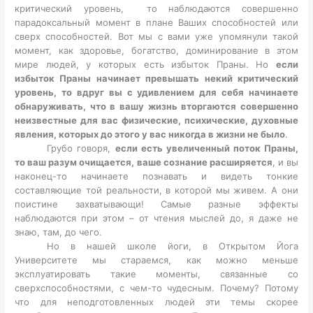
критический уровень, то наблюдаются совершенно
парадоксальный момент в плане Ваших способностей или
сверх способностей. Вот мы с вами уже упомянули такой
момент, как здоровье, богатство, доминирование в этом
мире людей, у которых есть избыток Праны. Но
если
избыток Праны начинает превышать некий критический
уровень, то вдруг вы с удивлением для себя начинаете
обнаруживать, что в вашу жизнь вторгаются совершенно
неизвестные для вас физические, психические, духовные
явления, которых до этого у вас никогда в жизни не было
.
Грубо говоря,
если есть увеличенный поток Праны,
то ваш разум очищается, ваше сознание расширяется
, и вы
наконец-то начинаете познавать и видеть тонкие
составляющие той реальности, в которой мы живем. А они
поистине захватывающи! Самые разные эффекты
наблюдаются при этом – от чтения мыслей до, я даже не
знаю, там, до чего.
Но в нашей школе йоги, в Открытом Йога
Университете мы стараемся, как можно меньше
эксплуатировать такие моменты, связанные со
сверхспособностями, с чем-то чудесным. Почему? Потому
что для неподготовленных людей эти темы скорее