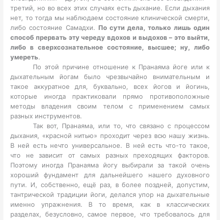
третий, но во всех этих случаях есть дыхание. Если дыхания
нет, то тогда мы наблюдаем состояние клинической смерти,
либо состояние Самадхи.
По сути дела, только лишь один
способ прервать эту череду вдохов и выдохов – это выйти,
либо в сверхсознательное состояние, высшее; ну, либо
умереть
.
По этой причине отношение к Пранаяма йоге или к
дыхательным йогам было чрезвычайно внимательным и
такое аккуратное для, буквально, всех йогов и йогинь,
которые иногда практиковали прямо противоположные
методы владения своим телом с применением самых
разных инструментов.
Так вот, Пранаяма, или то, что связано с процессом
дыхания, «красной нитью» проходит через всю нашу жизнь.
В ней есть нечто универсальное. В ней есть что-то такое,
что не зависит от самых разных преходящих факторов.
Поэтому иногда Пранаяма йогу выбирали за такой очень
хороший фундамент для дальнейшего нашего духовного
пути. И, собственно, ещё раз, в более поздней, допустим,
тантрической традиции йоги, делался упор на дыхательные
именно упражнения. В то время, как в классических
разделах, безусловно, самое первое, что требовалось для