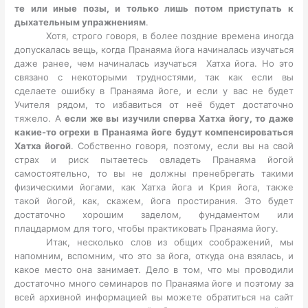
те или иные позы, и только лишь потом приступать к
дыхательным упражнениям
.
Хотя, строго говоря, в более поздние времена иногда
допускалась вещь, когда Пранаяма йога начиналась изучаться
даже ранее, чем начиналась изучаться Хатха йога. Но это
связано с некоторыми трудностями, так как если вы
сделаете ошибку в Пранаяма йоге, и если у вас не будет
Учителя рядом, то избавиться от неё будет достаточно
тяжело. А
если же вы изучили сперва Хатха йогу, то даже
какие-то огрехи в Пранаяма йоге будут компенсироваться
Хатха йогой
. Собственно говоря, поэтому, если вы на свой
страх и риск пытаетесь овладеть Пранаяма йогой
самостоятельно, то вы не должны пренебрегать такими
физическими йогами, как Хатха йога и Крия йога, также
такой йогой, как, скажем, йога простирания. Это будет
достаточно хорошим заделом, фундаментом или
плацдармом для того, чтобы практиковать Пранаяма йогу.
Итак, несколько слов из общих соображений, мы
напомним, вспомним, что это за йога, откуда она взялась, и
какое место она занимает. Дело в том, что мы проводили
достаточно много семинаров по Пранаяма йоге и поэтому за
всей архивной информацией вы можете обратиться на сайт