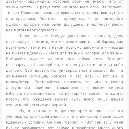
друзьями-подружками, которые сами не знают, чего от
жизни хотят». В результате на этом шел слом. И только-
только Пранаяма начинала давать свои плоды, как тут же
они срезались. Поэтому я прошу вас – не повторяйте
ошибок, которые уже были допущены, в частности мной,
нет в этом необходимости.
Теперь дальше. Следующая сторона – конечно, здесь
ещё следует помнить, что мы заложники нашей Кармы, как
позитивной, так и негативной, поэтому запомните – никогда
не бывает идеальных мест для жизни и условий для жизни.
Выбирайте лучшее из того, что сейчас есть. Помните
поговорку: «Используй то, что под рукою и не ищи себе
другое». Это достаточно универсальное правило. Вот та
жизненная ситуация, которая у вас есть – вот ей и
пользуйтесь. Постарайтесь изыскать то, что в вашей
доступности наиболее гармоничное и всеми силами
избегать негармоничного, но не теряйте время, не ждите,
потому что ожидание может быть всего лишь вашей
утонченной негативной Кармой.
Ну, в частности, я приведу пример одного своего
ученика, который долго-долго в течение своей жизни ждал
идеальных условий. Он мне говорил – «Вот сейчас у меня
бизнес развивается, вот сейчас я заработаю много-много