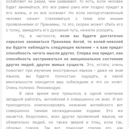
ослабляют их разум, чем развивают. То есть, если человек
будет заниматься, это все равно рано или поздно придет в
его жизнь, и он все осознает. Но если неподготовленный
человек начнет сталкиваться с теми или иными
проявлениями от Пранаямы, то это, скорее может сбить его
с толку, замедлить его духовный путь, нежели ускорить.
Ну, в частности,
если вы будете достаточно
серьезно заниматься Пранаяма йогой, то волей-неволей
вы будете наблюдать следующее явление – к вам придет
способность читать мысли других. Сперва она придет, как
способность настраиваться на эмоциональное состояние
других людей, других живых существ
. Это, кстати, очень
помогает при изучении иностранных языков – даже не зная
языков, вы будете полностью ощущать, в какой
ментальности находится ваш собеседник и что он хочет.
Очень полезно. Рекомендую.
В свое время мне пришлось в одной компании
западной работать, английский я совершенно не знал. И вот
приходилось компенсировать незнание английского вот
совершенно такими неожиданными ходами. Это же
касается, безусловно, всех других проявлений языков, не
обязательно людей, но также зверей и птиц, если так,
образно говоря. Так вот, приходит сперва это, как