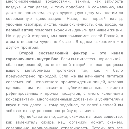
многочисленными трудностями, такими, как затхлость
воздуха, и так далее, и тому подобное. К сожалению, мы
даже не понимаем, какую чудовищную цену мы платим за
современную цивилизацию. Наши, на первый взгляд,
удобные квартиры, лифты, наша скученность, она, вроде, на
первый взгляд помогает экономить деньги для нашей жизни.
Но с другой стороны, мы расплачиваемся своей Праной, в
этом отношении чудес не бывает. В одном сэкономил – в
другом проиграл.
Второй составляющий фактор – это некая
гармоничность внутри Вас
. Если вы питаетесь нормальной,
сбалансированной, естественной пищей, то все процессы
вашего метаболизма протекают так, как и было
предусмотрено природой. Если же вы начинаете питаться
современной, непонятного происхождения пищей, которая
сделана там из каких-то сублимированных, каких-то
рафинированных и прочих продуктов, с многочисленными
консервантами, многочисленными добавками и усилителями
вкуса и так далее, и тому подобное, то волей-неволей вы
«сбиваете» внутреннюю настройку организма.
Ну, действительно, даже, скажем, на такое вещество,
как заменитель сахара, наш организм может, скажем,
совершенно неоднозначно отреагировать. Потому что все