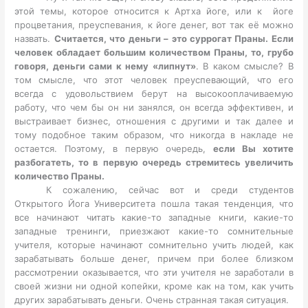
этой темы, которое относится к Артха йоге, или к йоге
процветания, преуспевания, к йоге денег, вот так её можно
назвать.
Считается, что деньги – это суррогат Праны. Если
человек обладает большим количеством Праны, то, грубо
говоря, деньги сами к нему «липнут»
. В каком смысле? В
том смысле, что этот человек преуспевающий, что его
всегда с удовольствием берут на высокооплачиваемую
работу, что чем бы он ни занялся, он всегда эффективен, и
выстраивает бизнес, отношения с другими и так далее и
тому подобное таким образом, что никогда в накладе не
остается. Поэтому, в первую очередь,
если Вы хотите
разбогатеть, то в первую очередь стремитесь увеличить
количество Праны.
К сожалению, сейчас вот и среди студентов
Открытого Йога Университета пошла такая тенденция, что
все начинают читать какие-то западные книги, какие-то
западные тренинги, приезжают какие-то сомнительные
учителя, которые начинают сомнительно учить людей, как
зарабатывать больше денег, причем при более близком
рассмотрении оказывается, что эти учителя не заработали в
своей жизни ни одной копейки, кроме как на том, как учить
других зарабатывать деньги. Очень странная такая ситуация.