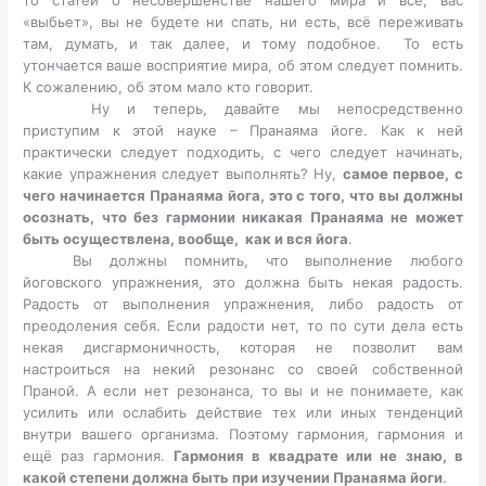
«выбьет», вы не будете ни спать, ни есть, всё переживать
там, думать, и так далее, и тому подобное. То есть
утончается ваше восприятие мира, об этом следует помнить.
К сожалению, об этом мало кто говорит.
Ну и теперь, давайте мы непосредственно
приступим к этой науке – Пранаяма йоге. Как к ней
практически следует подходить, с чего следует начинать,
какие упражнения следует выполнять? Ну,
самое первое, с
чего начинается Пранаяма йога, это с того, что вы должны
осознать, что без гармонии никакая Пранаяма не может
быть осуществлена, вообще, как и вся йога
.
Вы должны помнить, что выполнение любого
йоговского упражнения, это должна быть некая радость.
Радость от выполнения упражнения, либо радость от
преодоления себя. Если радости нет, то по сути дела есть
некая дисгармоничность, которая не позволит вам
настроиться на некий резонанс со своей собственной
Праной. А если нет резонанса, то вы и не понимаете, как
усилить или ослабить действие тех или иных тенденций
внутри вашего организма. Поэтому гармония, гармония и
ещё раз гармония.
Гармония в квадрате или не знаю, в
какой степени должна быть при изучении Пранаяма йоги
.