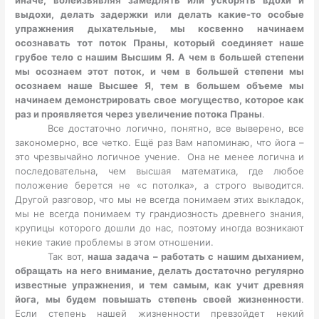
выдохи, делать задержки или делать какие-то особые
упражнения дыхательные, мы косвенно начинаем
осознавать тот поток Праны, который соединяет наше
грубое тело с нашим Высшим Я. А чем в большей степени
мы осознаем этот поток, и чем в большей степени мы
осознаем наше Высшее Я, тем в большем объеме мы
начинаем демонстрировать свое могущество, которое как
раз и проявляется через увеличение потока Праны
.
Все достаточно логично, понятно, все выверено, все
закономерно, все четко. Ещё раз Вам напоминаю, что йога –
это чрезвычайно логичное учение. Она не менее логична и
последовательна, чем высшая математика, где любое
положение берется не «с потолка», а строго выводится.
Другой разговор, что мы не всегда понимаем этих выкладок,
мы не всегда понимаем ту грандиозность древнего знания,
крупицы которого дошли до нас, поэтому иногда возникают
некие такие проблемы в этом отношении.
Так вот,
наша задача – работать с нашим дыханием,
обращать на него внимание, делать достаточно регулярно
известные упражнения, и тем самым, как учит древняя
йога, мы будем повышать степень своей жизненности
.
Если степень нашей жизненности превзойдет некий