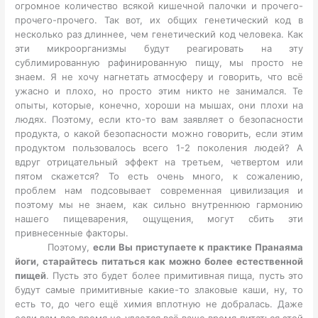
огромное количество всякой кишечной палочки и прочего-
прочего-прочего. Так вот, их общих генетический код в
несколько раз длиннее, чем генетический код человека. Как
эти микроорганизмы будут реагировать на эту
сублимированную рафинированную пищу, мы просто не
знаем. Я не хочу нагнетать атмосферу и говорить, что всё
ужасно и плохо, но просто этим никто не занимался. Те
опыты, которые, конечно, хороши на мышах, они плохи на
людях. Поэтому, если кто-то вам заявляет о безопасности
продукта, о какой безопасности можно говорить, если этим
продуктом пользовалось всего 1-2 поколения людей? А
вдруг отрицательный эффект на третьем, четвертом или
пятом скажется? То есть очень много, к сожалению,
проблем нам подсовывает современная цивилизация и
поэтому мы не знаем, как сильно внутреннюю гармонию
нашего пищеварения, ощущения, могут сбить эти
привнесенные факторы.
Поэтому,
если Вы приступаете к практике Пранаяма
йоги, старайтесь питаться как можно более естественной
пищей
. Пусть это будет более примитивная пища, пусть это
будут самые примитивные какие-то злаковые каши, ну, то
есть то, до чего ещё химия вплотную не добралась. Даже
если вам все время не удается всё ваше время питаться этой