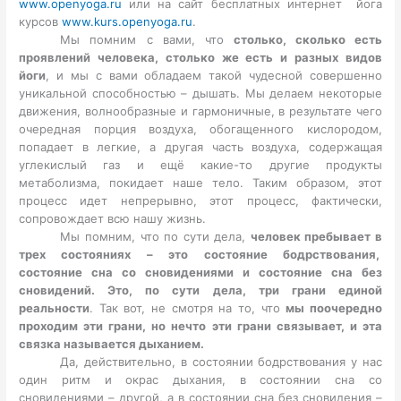
www.openyoga.ru
или на сайт бесплатных интернет йога
курсов
www.kurs.openyoga.ru
.
Мы помним с вами, что
столько, сколько есть
проявлений человека, столько же есть и разных видов
йоги
, и мы с вами обладаем такой чудесной совершенно
уникальной способностью – дышать. Мы делаем некоторые
движения, волнообразные и гармоничные, в результате чего
очередная порция воздуха, обогащенного кислородом,
попадает в легкие, а другая часть воздуха, содержащая
углекислый газ и ещё какие-то другие продукты
метаболизма, покидает наше тело. Таким образом, этот
процесс идет непрерывно, этот процесс, фактически,
сопровождает всю нашу жизнь.
Мы помним, что по сути дела,
человек пребывает в
трех состояниях – это состояние бодрствования,
состояние сна со сновидениями и состояние сна без
сновидений. Это, по сути дела, три грани единой
реальности
. Так вот, не смотря на то, что
мы поочередно
проходим эти грани, но нечто эти грани связывает, и эта
связка называется дыханием.
Да, действительно, в состоянии бодрствования у нас
один ритм и окрас дыхания, в состоянии сна со
сновидениями – другой, а в состоянии сна без сновидения –