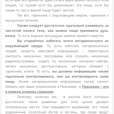
пищей, то пускай хотя бы доминирует эта пища, хотя бы
какая-то часть вашей пищи будет чистой.
Так вот, гармония с окружающим миром, гармония с
процессом питания.
Также следует достаточно тщательно ухаживать за
чистотой своего тела, как можно чаще принимать душ,
ванну
. То есть водные процедуры крайне приветствуются.
Вы старайтесь избегать всего негармоничного из
окружающей среды
. То есть избегать негармоничных
людей, средств массовой информации – перестаньте
смотреть ненужные программы или слушать ненужные
радиопрограммы, ходить по ненужным интернет-сайтам,
читать ненужные, деструктивные, которые сбивают с
гармонии, книги. То есть,
вы должны информацию также
тщательно контролировать, как вы контролируете свою
пищу.
Иначе негармоничная информация также начнет
сбивать все ваши упражнения в Пранаяме, а
Пранаяма – это
в первую очередь гармония
.
Поэтому, конечно же, в школах йоги, которые
достаточно такие развитые для этих целей делают
специальные места. Они называются ашрамами, это такие
уединенные поселения йогов и йогинь, где люди ведут