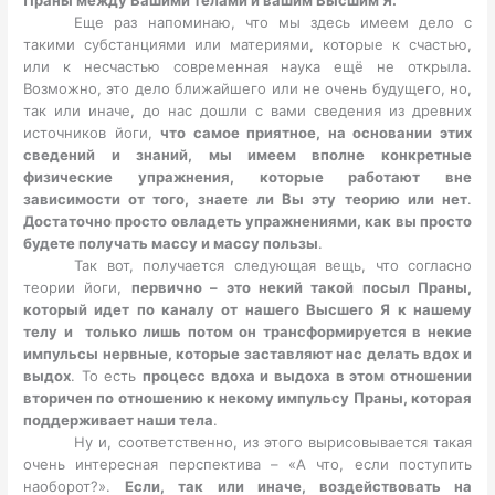
Еще раз напоминаю, что мы здесь имеем дело с
такими субстанциями или материями, которые к счастью,
или к несчастью современная наука ещё не открыла.
Возможно, это дело ближайшего или не очень будущего, но,
так или иначе, до нас дошли с вами сведения из древних
источников йоги,
что самое приятное, на основании этих
сведений и знаний, мы имеем вполне конкретные
физические упражнения, которые работают вне
зависимости от того, знаете ли Вы эту теорию или нет
.
Достаточно просто овладеть упражнениями, как вы просто
будете получать массу и массу пользы
.
Так вот, получается следующая вещь, что согласно
теории йоги,
первично – это некий такой посыл Праны,
который идет по каналу от нашего Высшего Я к нашему
телу и только лишь потом он трансформируется в некие
импульсы нервные, которые заставляют нас делать вдох и
выдох
. То есть
процесс вдоха и выдоха в этом отношении
вторичен по отношению к некому импульсу Праны, которая
поддерживает наши тела
.
Ну и, соответственно, из этого вырисовывается такая
очень интересная перспектива – «А что, если поступить
наоборот?».
Если, так или иначе, воздействовать на