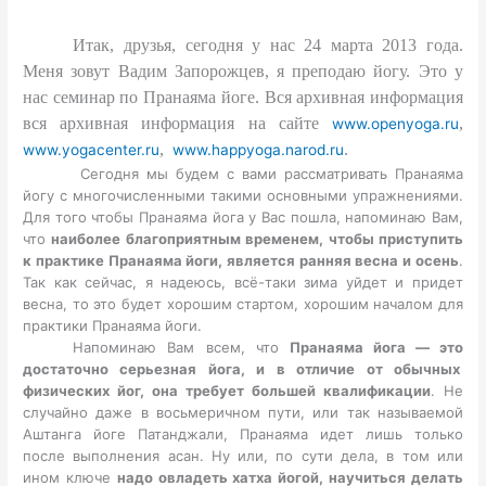
Итак, друзья, сегодня у нас 24 марта 2013 года.
Меня зовут Вадим Запорожцев, я преподаю йогу. Это у
нас семинар по Пранаяма йоге. Вся архивная информация
вся архивная информация на сайте
,
www.openyoga.ru
,
.
www.yogacenter.ru
www.happyoga.narod.ru
Сегодня мы будем с вами рассматривать Пранаяма
йогу с многочисленными такими основными упражнениями.
Для того чтобы Пранаяма йога у Вас пошла, напоминаю Вам,
что
наиболее благоприятным временем, чтобы приступить
к практике Пранаяма йоги, является ранняя весна и осень
.
Так как сейчас, я надеюсь, всё-таки зима уйдет и придет
весна, то это будет хорошим стартом, хорошим началом для
практики Пранаяма йоги.
Напоминаю Вам всем, что
Пранаяма йога — это
достаточно серьезная йога, и в отличие от обычных
физических йог, она требует большей квалификации
. Не
случайно даже в восьмеричном пути, или так называемой
Аштанга йоге Патанджали, Пранаяма идет лишь только
после выполнения асан. Ну или, по сути дела, в том или
ином ключе
надо овладеть хатха йогой, научиться делать