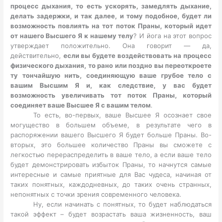
процесс дыхания, то есть ускорять, замедлять дыхание,
делать задержки, и так далее, и тому подобное, будет ли
возможность повлиять на тот поток Праны, который идет
от нашего Высшего Я к нашему телу
? И йога на этот вопрос
утверждает положительно. Она говорит — да,
действительно,
если вы будете воздействовать на процесс
физического дыхания, то рано или поздно вы переоткроете
ту тончайшую нить, соединяющую ваше грубое тело с
вашим Высшим Я и, как следствие, у вас будет
возможность увеличивать тот поток Праны, который
соединяет ваше Высшее Я с вашим телом
.
То есть, во-первых, ваше Высшее Я осознает свое
могущество в большем объеме, в результате чего в
распоряжении вашего Высшего Я будет больше Праны. Во-
вторых, это большее количество Праны вы сможете с
легкостью перераспределить в ваше тело, а если ваше тело
будет демонстрировать избыток Праны, то начнутся самые
интересные и самые приятные для Вас чудеса, начиная от
таких понятных, каждодневных, до таких очень странных,
непонятных с точки зрения современного человека.
Ну, если начинать с понятных, то будет наблюдаться
такой эффект – будет возрастать ваша жизненность, ваш