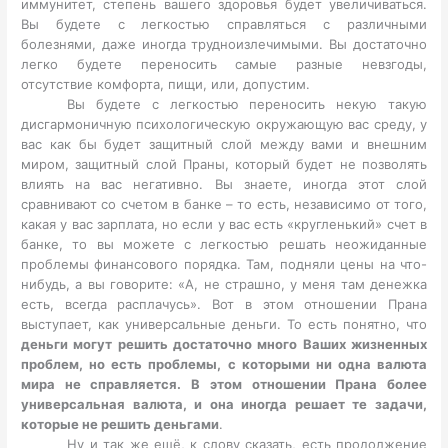
иммунитет, степень вашего здоровья будет увеличиваться.
Вы будете с легкостью справляться с различными
болезнями, даже иногда трудноизлечимыми. Вы достаточно
легко будете переносить самые разные невзгоды,
отсутствие комфорта, пищи, или, допустим.
Вы будете с легкостью переносить некую такую
дисгармоничную психологическую окружающую вас среду, у
вас как бы будет защитный слой между вами и внешним
миром, защитный слой Праны, который будет не позволять
влиять на вас негативно. Вы знаете, иногда этот слой
сравнивают со счетом в банке – то есть, независимо от того,
какая у вас зарплата, но если у вас есть «кругленький» счет в
банке, то вы можете с легкостью решать неожиданные
проблемы финансового порядка. Там, подняли цены на что-
нибудь, а вы говорите: «А, не страшно, у меня там денежка
есть, всегда расплачусь». Вот в этом отношении Прана
выступает, как универсальные деньги. То есть понятно, что
деньги могут решить достаточно много Ваших жизненных
проблем, но есть проблемы, с которыми ни одна валюта
мира не справляется. В этом отношении Прана более
универсальная валюта, и она иногда решает те задачи,
которые не решить деньгами
.
Ну и так же ещё, к слову сказать, есть продолжение