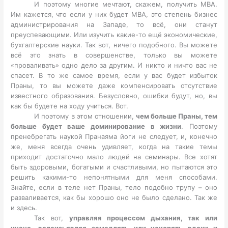
И поэтому многие мечтают, скажем, получить MBA.
Им кажется, что если у них будет MBA, это степень бизнес
администрирования на Западе, то всё, они станут
преуспевающими. Или изучить какие-то ещё экономические,
бухгалтерские науки. Так вот, ничего подобного. Вы можете
всё это знать в совершенстве, только вы можете
«проваливать» одно дело за другим. И никто и ничто вас не
спасет. В то же самое время, если у вас будет избыток
Праны, то вы можете даже компенсировать отсутствие
известного образования. Безусловно, ошибки будут, но, вы
как бы будете на ходу учиться. Вот.
И поэтому в этом отношении,
чем больше Праны, тем
больше будет ваше доминирование в жизни
. Поэтому
пренебрегать наукой Пранаяма йоги не следует, и, конечно
же, меня всегда очень удивляет, когда на такие темы
приходит достаточно мало людей на семинары. Все хотят
быть здоровыми, богатыми и счастливыми, но пытаются это
решить какими-то непонятными для меня способами.
Знайте, если в теле нет Праны, тело подобно трупу – оно
разваливается, как бы хорошо оно не было сделано. Так же
и здесь.
Так вот,
управляя процессом дыхания, так или
иначе, волеизьявляя замедлять или ускорять вдохи и