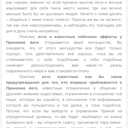
раз говорю, именно по этой причине многие йоги и йогини
изыскивают для себя такое место жизни, где как можно
меньше было бы не духовных людей. Нечего с ними делать
– общаться с ними очень тяжело. Помочь им вы не можете,
так как они невосприимчивы, а наблюдать эту трагедию изо
дня в день очень неприятно.
Поэтому
есть и известные побочные эффекты у
Пранаяма йоги
. Открывается ваше могущество. Вы
ожидаете, что от этого могущества все будет только
хорошо. Оно действительно всё хорошо, пока вы не
сталкиваетесь с себе подобными, а себе подобные
начинают демонстрировать вам какие-то ужасы
современного мира и вам становится плохо.
Поэтому
есть известные как бы такие
предупреждения для тех, кто впервые приближается к
Пранаяма йоге
, известные ограничения в общении с
другими живыми существами, ограничения в отношении той
пищи, которую вы кушаете, в отношении той информации,
которой вы пользуетесь и так далее, и тому подобное.
Потому что если вы выйдете в управлении Праной на
определенный уровень, то вас будет «выбивать» из жизни
буквально всё – вы откроете газету, прочитаете пару каких-
то статей о несовершенстве нашего мира и всё, вас