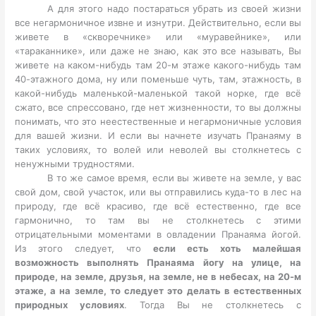
А для этого надо постараться убрать из своей жизни
все негармоничное извне и изнутри. Действительно, если вы
живете в «скворечнике» или «муравейнике», или
«тараканнике», или даже не знаю, как это все называть, Вы
живете на каком-нибудь там 20-м этаже какого-нибудь там
40-этажного дома, ну или поменьше чуть, там, этажность, в
какой-нибудь маленькой-маленькой такой норке, где всё
сжато, все спрессовано, где нет жизненности, то вы должны
понимать, что это неестественные и негармоничные условия
для вашей жизни. И если вы начнете изучать Пранаяму в
таких условиях, то волей или неволей вы столкнетесь с
ненужными трудностями.
В то же самое время, если вы живете на земле, у вас
свой дом, свой участок, или вы отправились куда-то в лес на
природу, где всё красиво, где всё естественно, где все
гармонично, то там вы не столкнетесь с этими
отрицательными моментами в овладении Пранаяма йогой.
Из этого следует, что
если есть хоть малейшая
возможность выполнять Пранаяма йогу на улице, на
природе, на земле, друзья, на земле, не в небесах, на 20-м
этаже, а на земле, то следует это делать в естественных
природных условиях
. Тогда Вы не столкнетесь с