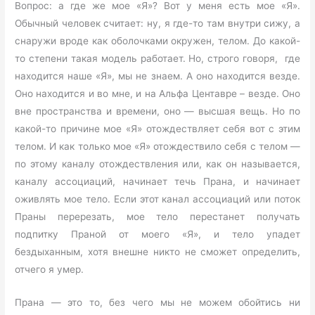
Вопрос: а где же мое «Я»? Вот у меня есть мое «Я».
Обычный человек считает: ну, я где-то там внутри сижу, а
снаружи вроде как оболочками окружен, телом. До какой-
то степени такая модель работает. Но, строго говоря, где
находится наше «Я», мы не знаем. А оно находится везде.
Оно находится и во мне, и на Альфа Центавре – везде. Оно
вне пространства и времени, оно — высшая вещь. Но по
какой-то причине мое «Я» отождествляет себя вот с этим
телом. И как только мое «Я» отождествило себя с телом —
по этому каналу отождествления или, как он называется,
каналу ассоциаций, начинает течь Прана, и начинает
оживлять мое тело. Если этот канал ассоциаций или поток
Праны перерезать, мое тело перестанет получать
подпитку Праной от моего «Я», и тело упадет
бездыханным, хотя внешне никто не сможет определить,
отчего я умер.
Прана — это то, без чего мы не можем обойтись ни