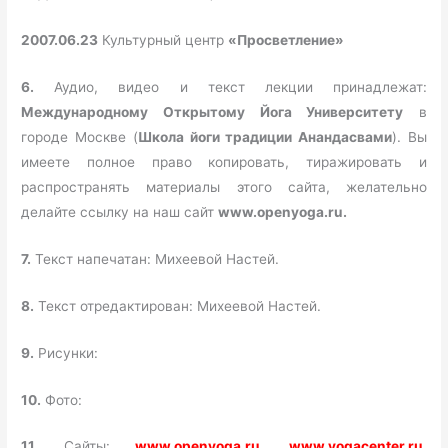
2007.06.23
Культурный центр
«Просветление»
6.
Аудио, видео и текст лекции принадлежат:
Международному Открытому Йога Университету
в
городе Москве (
Школа йоги традиции Анандасвами
). Вы
имеете полное право копировать, тиражировать и
распространять материалы этого сайта, желательно
делайте ссылку на наш сайт
www.openyoga.ru.
7.
Текст напечатан: Михеевой Настей.
8.
Текст отредактирован: Михеевой Настей.
9.
Рисунки:
10.
Фото:
11.
Сайты:
www.openyoga.ru, www.yogacenter.ru,