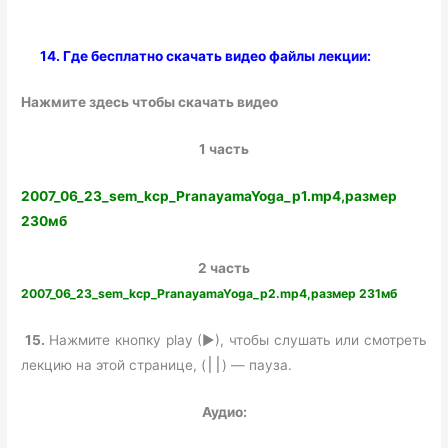
14. Где бесплатно скачать видео файлы лекции:
Нажмите здесь чтобы скачать видео
1 часть
2007_06_23_sem_kcp_PranayamaYoga_p1.mp4,размер
230мб
2 часть
2007_06_23_sem_kcp_PranayamaYoga_p2.mp4,размер 231мб
15.
Нажмите кнопку play (►), чтобы слушать или смотреть
лекцию на этой странице, (
) — пауза.
׀׀
Аудио: