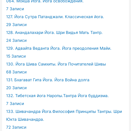
064. Мокша Йога. Йога освобождения.
7 Записи
127. Йога Сутра Патанджали. Классическая йога.
29 Записи
128. Анандалахари Йога. Шри Видья Мать Тантр.
24 Записи
129. Адвайта Веданта Йога. Йога преодоления Майи.
15 Записи
130. Йога Шива Самхиты. Йога Почитателей Шивы
68 Записи
131. Бхагават Гита Йога. Йога Война долга
20 Записи
132. Тибетская йога Наропы.Тантра Йога буддизма.
7 Записи
133. Шивачандра Йога.Философия Принципы Тантры. Шри
Юкта Шивачандра.
72 Записи