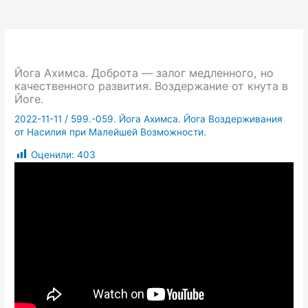
Йога Ахимса. Доброта — залог медленного, но
качественного развития. Воздержание от кнута в
Йоге.
2022-11-11
/
599.-059. Йога Ахимса. Йога Воздерживания
от Насилия при Малейшей Возможности.
Оценили:
403