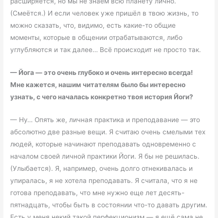
расширяется, но мы не знаем всю планету лично.
(Смеётся.) И если человек уже пришёл в твою жизнь, то
можно сказать, что, видимо, есть какие-то общие
моменты, которые в общении отрабатываются, либо
углубляются и так далее… Всё происходит не просто так.
—
Йога
—
это очень глубоко и очень интересно всегда!
Мне кажется, нашим читателям было бы интересно
узнать, с чего началась конкретно твоя история Йоги?
— Ну… Опять же, личная практика и преподавание — это
абсолютно две разные вещи. Я считаю очень смелыми тех
людей, которые начинают преподавать одновременно с
началом своей личной практики Йоги. Я бы не решилась.
(Улыбается). Я, например, очень долго отнекивалась и
упиралась, я не хотела преподавать. Я считала, что я не
готова преподавать, что мне нужно еще лет десять-
пятнадцать, чтобы быть в состоянии что-то давать другим.
Есть у меня некий такой перфекционизм — я ещё сама не