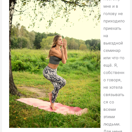
мне и в
голову не
приходило
приехать
на
выездной
семинар
или что-то
ещё. Я,
собственн
о говоря,
не хотела
связывать
ся со
всеми
этими
людьми.
Для меня