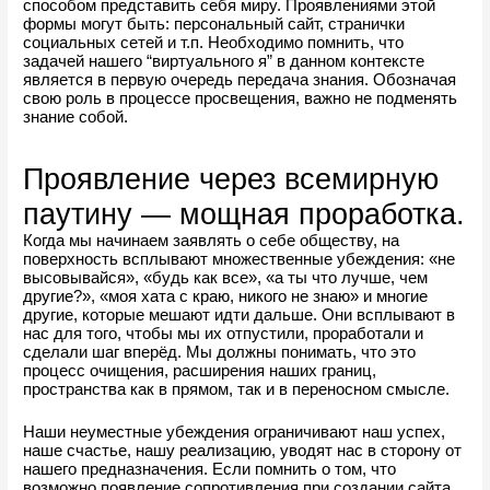
способом представить себя миру. Проявлениями этой 
формы могут быть: персональный сайт, странички 
социальных сетей и т.п. Необходимо помнить, что 
задачей нашего “виртуального я” в данном контексте 
является в первую очередь передача знания. Обозначая 
свою роль в процессе просвещения, важно не подменять 
знание собой.
Проявление через всемирную 
паутину — мощная проработка.
Когда мы начинаем заявлять о себе обществу, на 
поверхность всплывают множественные убеждения: «не 
высовывайся», «будь как все», «а ты что лучше, чем 
другие?», «моя хата с краю, никого не знаю» и многие 
другие, которые мешают идти дальше. Они всплывают в 
нас для того, чтобы мы их отпустили, проработали и 
сделали шаг вперёд. Мы должны понимать, что это 
процесс очищения, расширения наших границ, 
пространства как в прямом, так и в переносном смысле.
Наши неуместные убеждения ограничивают наш успех, 
наше счастье, нашу реализацию, уводят нас в сторону от 
нашего предназначения. Если помнить о том, что 
возможно появление сопротивления при создании сайта, 