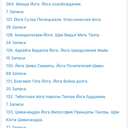
064. Мокша Йога. Йога освобождения.
7 Записи
127. Йога Сутра Патанджали. Классическая йога.
29 Записи
128. Анандалахари Йога. Шри Видья Мать Тантр.
24 Записи
129. Адвайта Веданта Йога. Йога преодоления Майи.
15 Записи
130. Йога Шива Самхиты. Йога Почитателей Шивы
68 Записи
131. Бхагават Гита Йога. Йога Война долга
20 Записи
132. Тибетская йога Наропы.Тантра Йога буддизма.
7 Записи
133. Шивачандра Йога.Философия Принципы Тантры. Шри
Юкта Шивачандра.
72 Записи