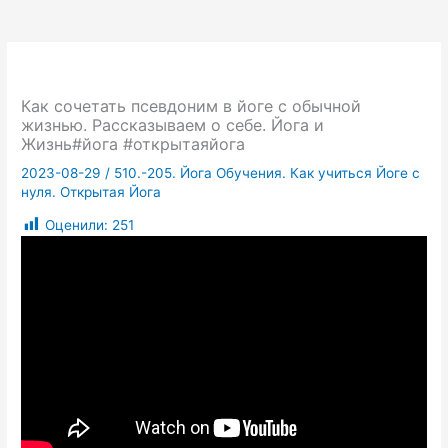
Как сочетать псевдоним в йоге с обычной
жизнью. Рассказываем о себе. Йога и
Жизнь#йога #открытаяйога
2023-08-29
/
510.-205. Йога Обучения. Как учиться Йоге с
нуля. Открытая Йога
Оценили:
251