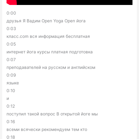
0:00
друзья Я Вадим Open Yoga Open йога
0:03
класс.com вся информация бесплатная
0:05
интернет йога курсы платная подготовка
0:07
преподавателей на русском и английском
0:09
языке
0:10
и
0:12
поступил такой вопрос В открытой йоге мы
0:16
всеми всячески рекомендуем тем кто
0:18