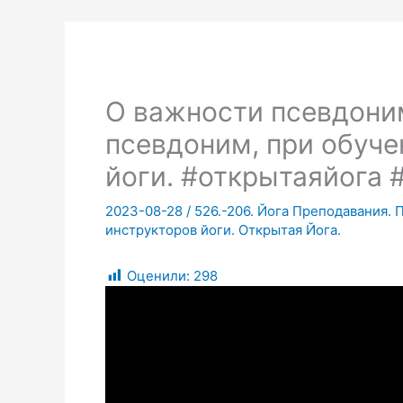
О важности псевдоним
псевдоним, при обуче
йоги. #открытаяйога 
2023-08-28
/
526.-206. Йога Преподавания. 
инструкторов йоги. Открытая Йога.
Оценили:
298