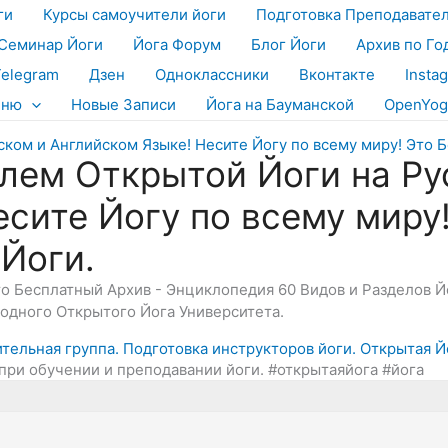
ги
Курсы самоучители йоги
Подготовка Преподавате
Семинар Йоги
Йога Форум
Блог Йоги
Архив по Го
Telegram
Дзен
Одноклассники
Вконтакте
Insta
еню
Новые Записи
Йога на Бауманской
OpenYog
лем Открытой Йоги на Ру
есите Йогу по всему миру
 Йоги.
Это Бесплатный Архив - Энциклопедия 60 Видов и Разделов 
дного Открытого Йога Университета.
ительная группа. Подготовка инструкторов йоги. Открытая Й
при обучении и преподавании йоги. #открытаяйога #йога