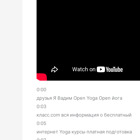
0:00
друзья Я Вадим Open Yoga Open йога
0:03
класс.com вся информация о бесплатный
0:05
интернет Yoga курсы платная подготовка