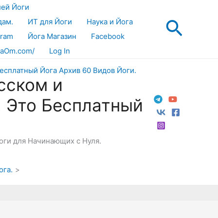
лей Йоги
Поис
дам.
ИТ для Йоги
Наука и Йога
gram
Йога Магазин
Facebook
aOm.com/
Log In
сском и
! Это Бесплатный
Йоги для Начинающих с Нуля.
ога.