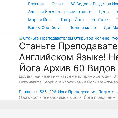
Перейти
Главная
О Нас
60 Видов и Разделов Йо
к
Занятия Йогой для Начинающих
Цены
содержимому
Море и Йога
Тантра Йога
YouTube
Вадим Опенйога.
Полное меню
Доп М
Станьте Преподавате
Английском Языке! Н
Йога Архив 60 Видов
Друзья, начинайте учиться у нас прямо сегодня. 
Скачивайте Теорию и Упражнений Йоги Междунаро
Главная
526.-206. Йога Преподавания. Подготов
О важности псевдонимов в йоге. Йога псевдоним, 