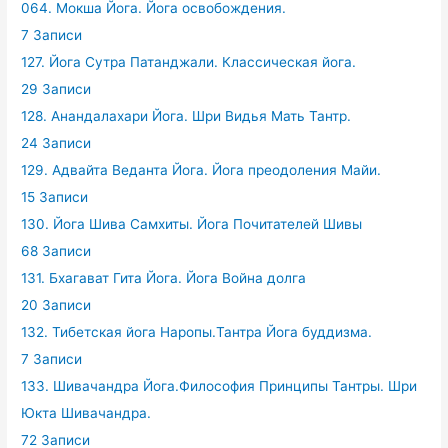
064. Мокша Йога. Йога освобождения.
7 Записи
127. Йога Сутра Патанджали. Классическая йога.
29 Записи
128. Анандалахари Йога. Шри Видья Мать Тантр.
24 Записи
129. Адвайта Веданта Йога. Йога преодоления Майи.
15 Записи
130. Йога Шива Самхиты. Йога Почитателей Шивы
68 Записи
131. Бхагават Гита Йога. Йога Война долга
20 Записи
132. Тибетская йога Наропы.Тантра Йога буддизма.
7 Записи
133. Шивачандра Йога.Философия Принципы Тантры. Шри
Юкта Шивачандра.
72 Записи