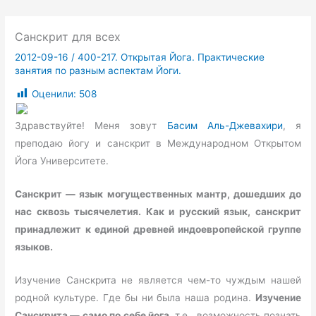
Санскрит для всех
2012-09-16
/
400-217. Открытая Йога. Практические
занятия по разным аспектам Йоги.
Оценили:
508
Здравствуйте! Меня зовут
Басим Аль-Джевахири
, я
преподаю йогу и санскрит в Международном Открытом
Йога Университете.
Санскрит
— язык могущественных мантр, дошедших до
нас сквозь тысячелетия. Как и русский язык, санскрит
принадлежит к единой древней индоевропейской группе
языков.
Изучение Санскрита не является чем-то чуждым нашей
родной культуре. Где бы ни была наша родина.
Изучение
Санскрита — само по себе йога
, т.е., возможность познать