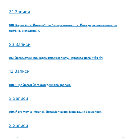
31 Записи
016. Карма йога. Йога работы без привязанности. Йога управления потоком
причины и следствия.
26 Записи
017. Йога Служения Людям как Абсолюту. Парасэва-йога. परसेवा योग
12 Записи
018. ЯТра Йога и Йога Хождения по Тропам.
3 Записи
019. Йога Моуна (Mouna). Йога Молчания. Медитация Безмолвия.
3 Записи