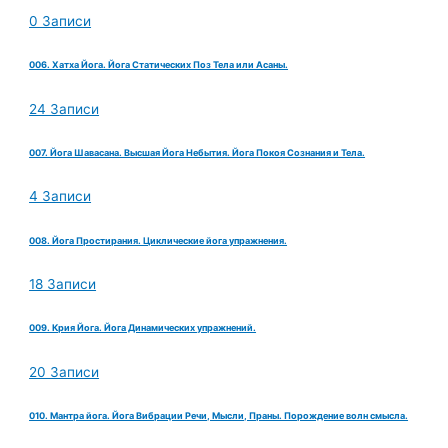
0 Записи
006. Хатха Йога. Йога Статических Поз Тела или Асаны.
24 Записи
007. Йога Шавасана. Высшая Йога Небытия. Йога Покоя Сознания и Тела.
4 Записи
008. Йога Простирания. Циклические йога упражнения.
18 Записи
009. Крия Йога. Йога Динамических упражнений.
20 Записи
010. Мантра йога. Йога Вибрации Речи, Мысли, Праны. Порождение волн смысла.