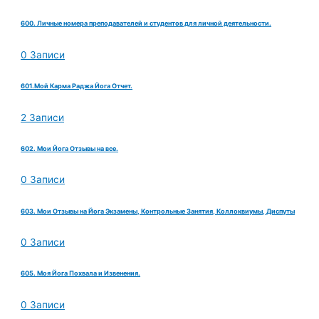
600. Личные номера преподавателей и студентов для личной деятельности.
0 Записи
601.Мой Карма Раджа Йога Отчет.
2 Записи
602. Мои Йога Отзывы на все.
0 Записи
603. Мои Отзывы на Йога Экзамены, Контрольные Занятия, Коллоквиумы, Диспуты
0 Записи
605. Моя Йога Похвала и Извенения.
0 Записи