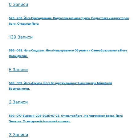
0 Записи
526.-206. Йога Преподавания. Подготовительная группа. Подготовка инструкторов
йоги. Открытая Йога.
139 Записи
599.-058. Йога Свадхьяя. Йога Непрерывного Обучения и Самообразования в Йоге
Патанджали.
5 Записи
599.-059. Йога Ахимса. Йога Воздерживания от Насилия при Малейшей
Возможности.
2 Записи
599.-077-бывший-208-2025-07-28. Открытая Йога . Не причинения вреда. Йога
Эмпатии. Стандартный йоговский кошмар.
3 Записи