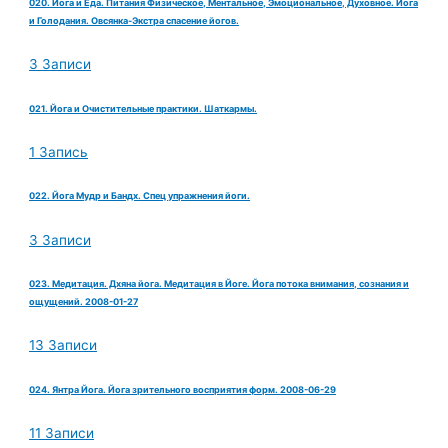
020. Йога и Еда. Питания Физическое, Ментальное, Эмоциональное, Духовное. Йога
и Голодания. Овсянка-Экстра спасение йогов.
3 Записи
021. Йога и Очистительные практики. Шаткармы.
1 Запись
022. Йога Мудр и Бандх. Спец упражнения йоги.
3 Записи
023. Медитация. Дхяна йога. Медитация в Йоге. Йога потока внимания, сознания и
ощущений. 2008-01-27
13 Записи
024. Янтра Йога. Йога зрительного восприятия форм. 2008-06-29
11 Записи