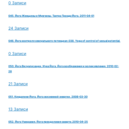
0 Записи
045. Йога Женщины и Мужчины. Тантра Триада Йога. 2011-04-01
24 Записи
046. Йога контроля сексуального потенциал.038. Yoga of control of sexual potential.
0 Записи
050. Йога Визуализации. Ичха Йога. Йога воображения и волеизявления. 2010-02-
28
21 Записи
051. Кундалини Йога. Йога жизненной энергии. 2008-03-30
13 Записи
052. Йога Умирания. Йога преодоления смерти.2010-04-25