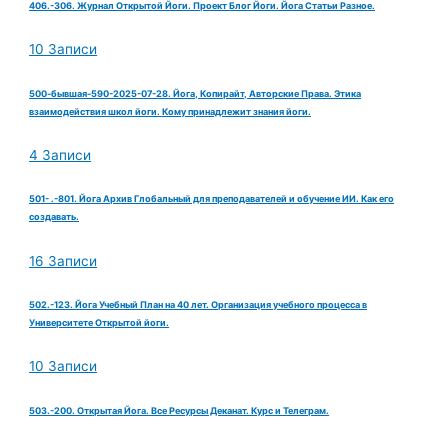
406.-306. Журнал Открытой Йоги. Проект Блог Йоги. Йога Статьи Разное.
10 Записи
500-бывшая-590-2025-07-28. Йога, Копирайт, Авторские Права. Этика
взаимодействия школ йоги. Кому принадлежит знания йоги.
4 Записи
501- .-801. Йога Архив Глобальный для преподавателей и обучение ИИ. Как его
создавать.
16 Записи
502.-123. Йога Учебный План на 40 лет. Организация учебного процесса в
Университете Открытой йоги.
10 Записи
503.-200. Открытая Йога. Все Ресурсы Деканат. Курс и Телеграм.