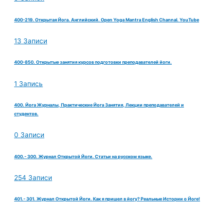
400-219. Открытая Йога. Английский. Open Yoga Mantra English Channal. YouTube
13 Записи
400-850. Открытые занятия курсов подготовки преподавателей йоги.
1 Запись
400. Йога Журналы, Практические Йога Занятия, Лекции преподавателей и
студентов.
0 Записи
400.- 300. Журнал Открытой Йоги. Статьи на русском языке.
254 Записи
401.- 301. Журнал Открытой Йоги. Как я пришел в йогу? Реальные Истории о Йоге!