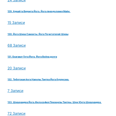
129. Адвайта Веданта Йога. Йога преодоления Майи.
15 Записи
130. Йога Шива Самхиты. Йога Почитателей Шивы
68 Записи
131. Бхагават Гита Йога. Йога Война долга
20 Записи
132. Тибетская йога Наропы.Тантра Йога буддизма.
7 Записи
133. Шивачандра Йога.Философия Принципы Тантры. Шри Юкта Шивачандра.
72 Записи