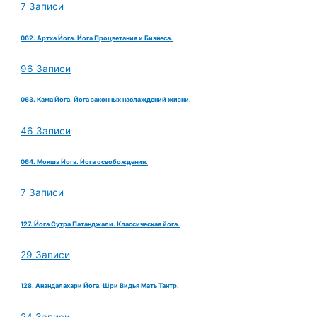
7 Записи
062. Артха Йога. Йога Процветания и Бизнеса.
96 Записи
063. Кама Йога. Йога законных наслаждений жизни.
46 Записи
064. Мокша Йога. Йога освобождения.
7 Записи
127. Йога Сутра Патанджали. Классическая йога.
29 Записи
128. Анандалахари Йога. Шри Видья Мать Тантр.
24 Записи