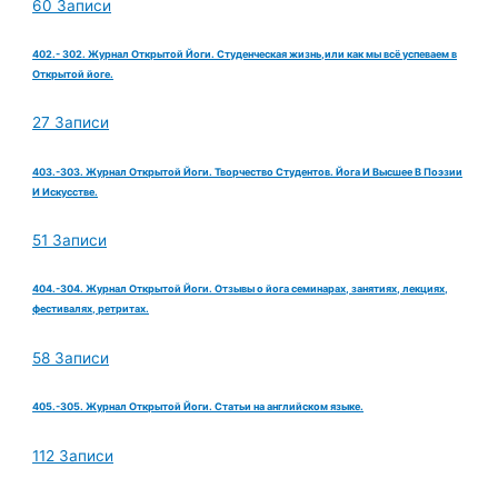
60 Записи
402.- 302. Журнал Открытой Йоги. Студенческая жизнь,или как мы всё успеваем в
Открытой йоге.
27 Записи
403.-303. Журнал Открытой Йоги. Творчество Студентов. Йога И Высшее В Поэзии
И Искусстве.
51 Записи
404.-304. Журнал Открытой Йоги. Отзывы о йога семинарах, занятиях, лекциях,
фестивалях, ретритах.
58 Записи
405.-305. Журнал Открытой Йоги. Статьи на английском языке.
112 Записи