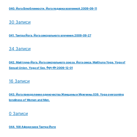
040. Йога Влюбленности. Йога подарка вселенной.2009-09-11
30 Записи
041. Тантра Йога. Йога сексуального влечения.2009-09-27
34 Записи
042. Майтхуна-Йога. Йога сексуального союза. Йога секса. Maithuna Yoga. Yoga of
Sexual-Union. Yoga of Sex. मैथुन-योग 2009-12-01
16 Записи
043. Йога преодоление одиночества Женщины и Мужчины.039. Yoga overcoming
loneliness of Women and Men.
0 Записи
044. 108 Афоризмов Тантра Йоги