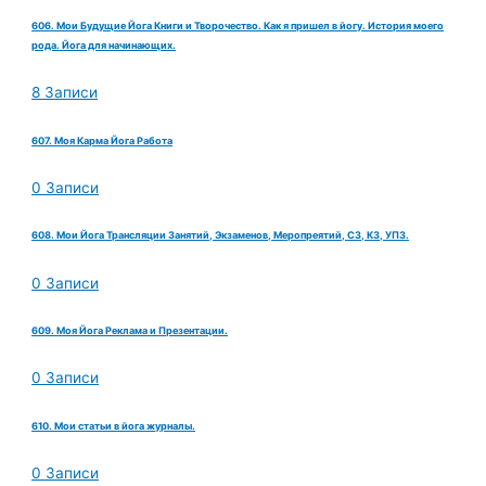
606. Мои Будущие Йога Книги и Творочество. Как я пришел в йогу. История моего
рода. Йога для начинающих.
8 Записи
607. Моя Карма Йога Работа
0 Записи
608. Мои Йога Трансляции Занятий, Экзаменов, Меропреятий, СЗ, КЗ, УПЗ.
0 Записи
609. Моя Йога Реклама и Презентации.
0 Записи
610. Мои статьи в йога журналы.
0 Записи