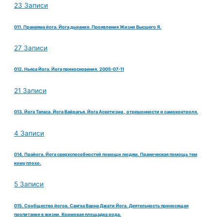
23 Записи
011. Пранаяма йога. Йога дыхания. Проявления Жизни Высшего Я.
27 Записи
012. Ньяса Йога. Йога прикосновения. 2005-07-11
21 Записи
013. Йога Тапаса. Йога Вайрагья. Йога Аскетизма , отрешонности и самоконтроля.
4 Записи
014. Прайога. Йога сверхспособностей помощи людям. Праническая помощь тем
кому плохо.
5 Записи
015. Сообщество йогов. Сангха Варна Джати Йога. Деятельность приносящая
пропитание в жизни. Кормовая площадка рода.