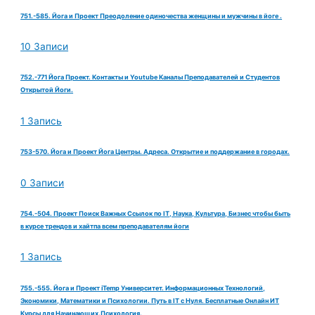
751.-585. Йога и Проект Преодоление одиночества женщины и мужчины в йоге .
10 Записи
752.-771 Йога Проект. Контакты и Youtube Каналы Преподавателей и Студентов
Открытой Йоги.
1 Запись
753-570. Йога и Проект Йога Центры. Адреса. Открытие и поддержание в городах.
0 Записи
754.-504. Проект Поиск Важных Ссылок по IT, Наука, Культура, Бизнес чтобы быть
в курсе трендов и хайтпа всем преподавателям йоги
1 Запись
755.-555. Йога и Проект iTemp Университет. Информационных Технологий,
Экономики, Математики и Психологии. Путь в IT с Нуля. Бесплатные Онлайн ИТ
Курсы для Начинающих.Психология.