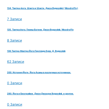
134. Тантра-йога. Шакта и Шакти. Джон Вудрофф ( Woodroffe )
7 Записи
135. Тантра йога. Гимны Богине. Джон Вудрофф. Woodroffe
8 Записи
136.Тантра-Мантра Йога Гирлянда букв. Д. Вудрофф
62 Записи
200. История Йоги. Йога Асаны в различных источниках.
0 Записи
280. Йога и Биографии. Джон Джордж Вудрофф. и другие.
0 Записи