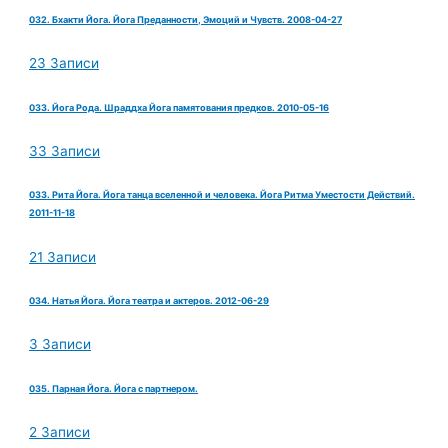
032. Бхакти Йога. Йога Преданности, Эмоций и Чувств. 2008-04-27
23 Записи
033. Йога Рода. Шраддха Йога памятования предков. 2010-05-16
33 Записи
033. Рита Йога. Йога танца вселенной и человека. Йога Ритма Уместости Действий.
2011-11-18
21 Записи
034. Натья Йога. Йога театра и актеров. 2012-06-29
3 Записи
035. Парная Йога. Йога с партнером.
2 Записи