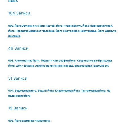
знания.
104 Записи
002. Йога Обучения из Пяти Частей. Йога-Чтения Вслух. Йога-Написания Рукой.
Йога-Передача Знания от Человека. Йога-Постоянное Памятованье. Йога-Диспута
Экзамена
46 Записи
003. Аксиоматика Йоги. Теория и Философия Йоги. Сверхлогичные Принципы
Йоги. Долг-Дхарма. Ахимса-не причинения вреда. Брахмочарья -разумность
51 Записи
004. Ведическая йога. Веды и Йога. Классическая Йога. Тантрическая Йога. Не
Ведические Йоги.
19 Записи
005. Йога разминка гимнастика.