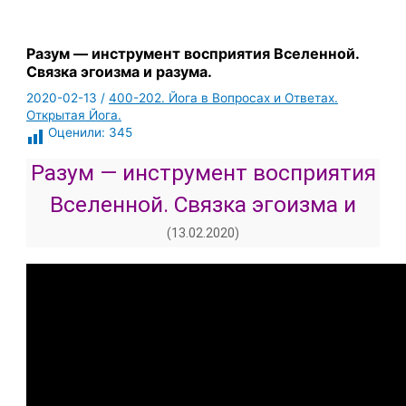
Разум — инструмент восприятия Вселенной.
Связка эгоизма и разума.
2020-02-13
/
400-202. Йога в Вопросах и Ответах.
Открытая Йога.
Оценили:
345
Разум — инструмент восприятия
Вселенной. Связка эгоизма и
разума.
(13.02.2020)