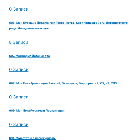
0 Записи
606. Мои Будущие Йога Книги и Творочество. Как я пришел в йогу. История моего
рода. Йога для начинающих.
8 Записи
607. Моя Карма Йога Работа
0 Записи
608. Мои Йога Трансляции Занятий, Экзаменов, Меропреятий, СЗ, КЗ, УПЗ.
0 Записи
609. Моя Йога Реклама и Презентации.
0 Записи
610. Мои статьи в йога журналы.