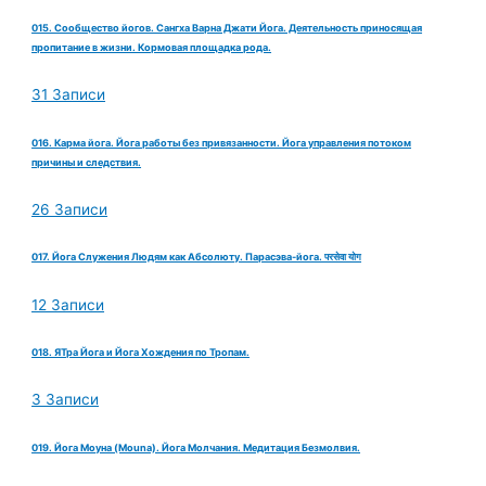
015. Сообщество йогов. Сангха Варна Джати Йога. Деятельность приносящая
пропитание в жизни. Кормовая площадка рода.
31 Записи
016. Карма йога. Йога работы без привязанности. Йога управления потоком
причины и следствия.
26 Записи
017. Йога Служения Людям как Абсолюту. Парасэва-йога. परसेवा योग
12 Записи
018. ЯТра Йога и Йога Хождения по Тропам.
3 Записи
019. Йога Моуна (Mouna). Йога Молчания. Медитация Безмолвия.