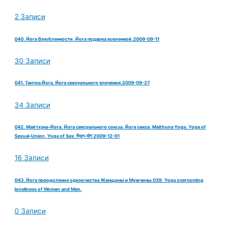
2 Записи
040. Йога Влюбленности. Йога подарка вселенной.2009-09-11
30 Записи
041. Тантра Йога. Йога сексуального влечения.2009-09-27
34 Записи
042. Майтхуна-Йога. Йога сексуального союза. Йога секса. Maithuna Yoga. Yoga of
Sexual-Union. Yoga of Sex. मैथुन-योग 2009-12-01
16 Записи
043. Йога преодоление одиночества Женщины и Мужчины.039. Yoga overcoming
loneliness of Women and Men.
0 Записи