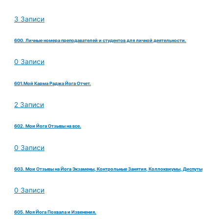
3 Записи
600. Личные номера преподавателей и студентов для личной деятельности.
0 Записи
601.Мой Карма Раджа Йога Отчет.
2 Записи
602. Мои Йога Отзывы на все.
0 Записи
603. Мои Отзывы на Йога Экзамены, Контрольные Занятия, Коллоквиумы, Диспуты
0 Записи
605. Моя Йога Похвала и Извенения.