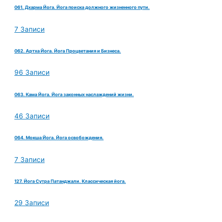
061. Дхарма Йога. Йога поиска должного жизненного пути.
7 Записи
062. Артха Йога. Йога Процветания и Бизнеса.
96 Записи
063. Кама Йога. Йога законных наслаждений жизни.
46 Записи
064. Мокша Йога. Йога освобождения.
7 Записи
127. Йога Сутра Патанджали. Классическая йога.
29 Записи