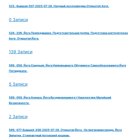
525.-бывшая-507-2025-07-28. Научный коллоквиумы Открытой йоги.
0 Записи
526.-206. Йога Преподавания. Подготовительная группа. Подготовка инструкторов
йоги. Открытая Йога.
139 Записи
599.-058. Йога Свадхьяя. Йога Непрерывного Обучения и Самообразования в Йоге
Патанджали.
5 Записи
599.-059. Йога Ахимса. Йога Воздерживания от Насилия при Малейшей
Возможности.
2 Записи
599.-077-бывший-208-2025-07-28. Открытая Йога . Не причинения вреда. Йога
Эмпатии. Стандартный йоговский кошмар.