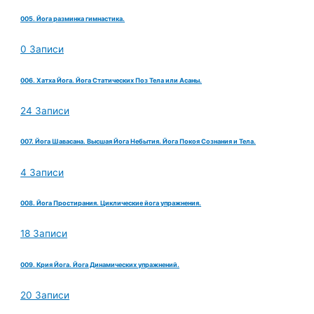
005. Йога разминка гимнастика.
0 Записи
006. Хатха Йога. Йога Статических Поз Тела или Асаны.
24 Записи
007. Йога Шавасана. Высшая Йога Небытия. Йога Покоя Сознания и Тела.
4 Записи
008. Йога Простирания. Циклические йога упражнения.
18 Записи
009. Крия Йога. Йога Динамических упражнений.
20 Записи