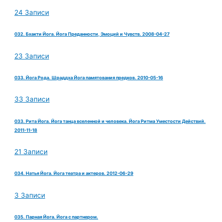
24 Записи
032. Бхакти Йога. Йога Преданности, Эмоций и Чувств. 2008-04-27
23 Записи
033. Йога Рода. Шраддха Йога памятования предков. 2010-05-16
33 Записи
033. Рита Йога. Йога танца вселенной и человека. Йога Ритма Уместости Действий.
2011-11-18
21 Записи
034. Натья Йога. Йога театра и актеров. 2012-06-29
3 Записи
035. Парная Йога. Йога с партнером.