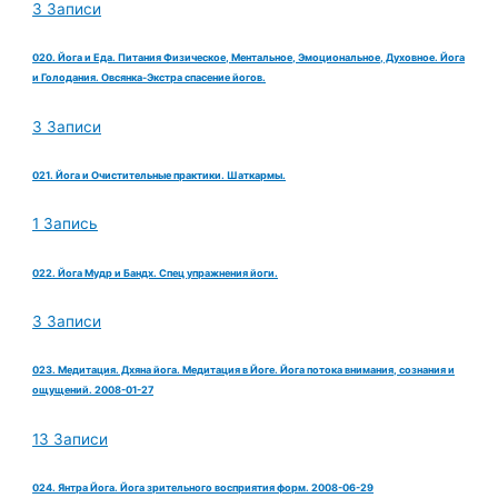
3 Записи
020. Йога и Еда. Питания Физическое, Ментальное, Эмоциональное, Духовное. Йога
и Голодания. Овсянка-Экстра спасение йогов.
3 Записи
021. Йога и Очистительные практики. Шаткармы.
1 Запись
022. Йога Мудр и Бандх. Спец упражнения йоги.
3 Записи
023. Медитация. Дхяна йога. Медитация в Йоге. Йога потока внимания, сознания и
ощущений. 2008-01-27
13 Записи
024. Янтра Йога. Йога зрительного восприятия форм. 2008-06-29