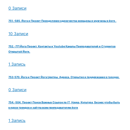
0 Записи
751.-585. Йога и Проект Преодоление одиночества женщины и мужчины в йоге .
10 Записи
752.-771 Йога Проект. Контакты и Youtube Каналы Преподавателей и Студентов
Открытой Йоги.
1 Запись
753-570. Йога и Проект Йога Центры. Адреса. Открытие и поддержание в городах.
0 Записи
754.-504. Проект Поиск Важных Ссылок по IT, Наука, Культура, Бизнес чтобы быть
в курсе трендов и хайтпа всем преподавателям йоги
1 Запись