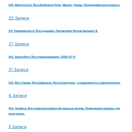
010. Мантра йога. Йога Вибрации Речи, Мысли, Праны. Порождение волн смысла.
23 Записи
011. Пранаяма йога. Йога дыхания. Проявления Жизни Высшего Я.
27 Записи
012. Ньяса Йога. Йога прикосновения. 2005-07-11
21 Записи
013. Йога Тапаса. Йога Вайрагья. Йога Аскетизма , отрешонности и самоконтроля.
4 Записи
014. Прайога. Йога сверхспособностей помощи людям. Праническая помощь тем
кому плохо.
5 Записи