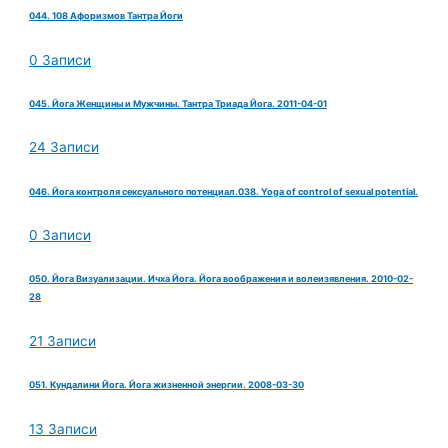
044. 108 Афоризмов Тантра Йоги
0 Записи
045. Йога Женщины и Мужчины. Тантра Триада Йога. 2011-04-01
24 Записи
046. Йога контроля сексуального потенциал.038. Yoga of control of sexual potential.
0 Записи
050. Йога Визуализации. Ичха Йога. Йога воображения и волеизявления. 2010-02-
28
21 Записи
051. Кундалини Йога. Йога жизненной энергии. 2008-03-30
13 Записи