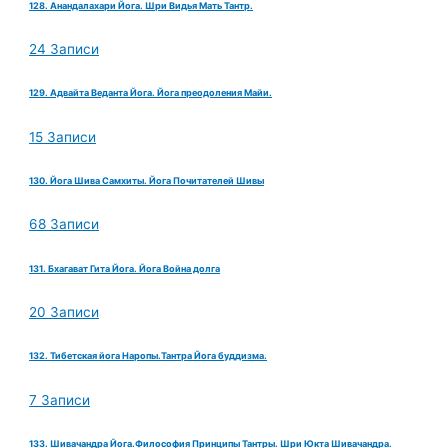
128. Анандалахари Йога. Шри Видья Мать Тантр.
24 Записи
129. Адвайта Веданта Йога. Йога преодоления Майи.
15 Записи
130. Йога Шива Самхиты. Йога Почитателей Шивы
68 Записи
131. Бхагават Гита Йога. Йога Война долга
20 Записи
132. Тибетская йога Наропы.Тантра Йога буддизма.
7 Записи
133. Шивачандра Йога.Философия Принципы Тантры. Шри Юкта Шивачандра.