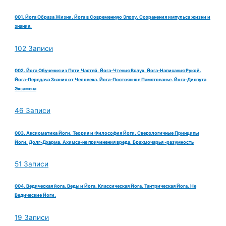
001. Йога Образа Жизни. Йога в Современную Эпоху. Сохранения импульса жизни и
знания.
102 Записи
002. Йога Обучения из Пяти Частей. Йога-Чтения Вслух. Йога-Написания Рукой.
Йога-Передача Знания от Человека. Йога-Постоянное Памятованье. Йога-Диспута
Экзамена
46 Записи
003. Аксиоматика Йоги. Теория и Философия Йоги. Сверхлогичные Принципы
Йоги. Долг-Дхарма. Ахимса-не причинения вреда. Брахмочарья -разумность
51 Записи
004. Ведическая йога. Веды и Йога. Классическая Йога. Тантрическая Йога. Не
Ведические Йоги.
19 Записи