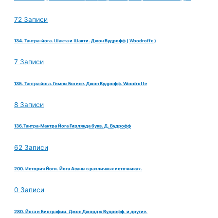
72 Записи
134. Тантра-йога. Шакта и Шакти. Джон Вудрофф ( Woodroffe )
7 Записи
135. Тантра йога. Гимны Богине. Джон Вудрофф. Woodroffe
8 Записи
136.Тантра-Мантра Йога Гирлянда букв. Д. Вудрофф
62 Записи
200. История Йоги. Йога Асаны в различных источниках.
0 Записи
280. Йога и Биографии. Джон Джордж Вудрофф. и другие.