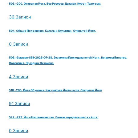
503.-200. Открытая Йога. Все Ресурсы Деканат. Курс и Телеграм.
36 Записи
504. Общие Положения. Культы и Культики. Открытой Йоги.
0 Записи
505.-бывшая-851-2025-07-28. Экзамены Преподавателей Йоги. Вопросы Билетов.
Пояснения. Праздник Экзамена.
4 Записи
510.-205. Йога Обучения. Как учиться Йоге с нуля. Открытая Йога
91 Записи
522.-222. Йога Наставничества. Личная передача опыта в йоге.
0 Записи