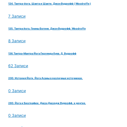
134. Тантра-йога. Шакта и Шакти. Джон Вудрофф ( Woodroffe )
7 Записи
135. Тантра йога. Гимны Богине. Джон Вудрофф. Woodroffe
8 Записи
136.Тантра-Мантра Йога Гирлянда букв. Д. Вудрофф
62 Записи
200. История Йоги. Йога Асаны в различных источниках.
0 Записи
280. Йога и Биографии. Джон Джордж Вудрофф. и другие.
0 Записи