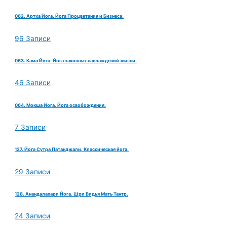
062. Артха Йога. Йога Процветания и Бизнеса.
96 Записи
063. Кама Йога. Йога законных наслаждений жизни.
46 Записи
064. Мокша Йога. Йога освобождения.
7 Записи
127. Йога Сутра Патанджали. Классическая йога.
29 Записи
128. Анандалахари Йога. Шри Видья Мать Тантр.
24 Записи