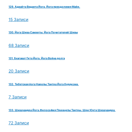
129. Адвайта Веданта Йога. Йога преодоления Майи.
15 Записи
130. Йога Шива Самхиты. Йога Почитателей Шивы
68 Записи
131. Бхагават Гита Йога. Йога Война долга
20 Записи
132. Тибетская йога Наропы.Тантра Йога буддизма.
7 Записи
133. Шивачандра Йога.Философия Принципы Тантры. Шри Юкта Шивачандра.
72 Записи