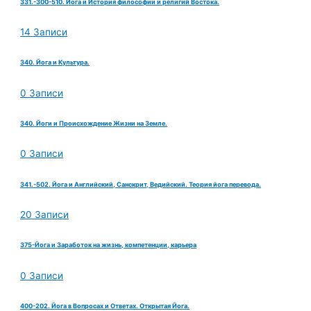
331.-300-510. Йога и История философии и религий Востока.
14 Записи
340. Йога и Культура.
0 Записи
340. Йоги и Происхождение Жизни на Земле.
0 Записи
341.-502. Йога и Английский, Санскрит, Ведийский. Теория йога перевода.
20 Записи
375-Йога и Заработок на жизнь, компетенции, карьера
0 Записи
400-202. Йога в Вопросах и Ответах. Открытая Йога.