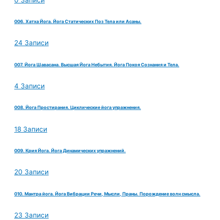
006. Хатха Йога. Йога Статических Поз Тела или Асаны.
24 Записи
007. Йога Шавасана. Высшая Йога Небытия. Йога Покоя Сознания и Тела.
4 Записи
008. Йога Простирания. Циклические йога упражнения.
18 Записи
009. Крия Йога. Йога Динамических упражнений.
20 Записи
010. Мантра йога. Йога Вибрации Речи, Мысли, Праны. Порождение волн смысла.
23 Записи