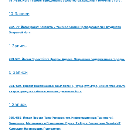
751.-585. Йога и Проект Преодоление одиночества женщины и мужчины в йоге .
10 Записи
752.-771 Йога Проект. Контакты и Youtube Каналы Преподавателей и Студентов
Открытой Йоги.
1 Запись
753-570. Йога и Проект Йога Центры. Адреса. Открытие и поддержание в городах.
0 Записи
754.-504. Проект Поиск Важных Ссылок по IT, Наука, Культура, Бизнес чтобы быть
в курсе трендов и хайтпа всем преподавателям йоги
1 Запись
755.-555. Йога и Проект iTemp Университет. Информационных Технологий,
Экономики, Математики и Психологии. Путь в IT с Нуля. Бесплатные Онлайн ИТ
Курсы для Начинающих.Психология.