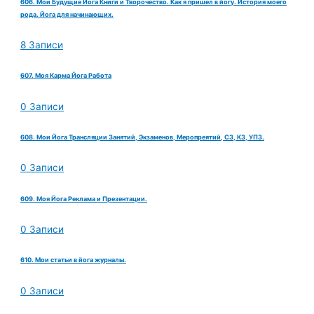
606. Мои Будущие Йога Книги и Творочество. Как я пришел в йогу. История моего
рода. Йога для начинающих.
8 Записи
607. Моя Карма Йога Работа
0 Записи
608. Мои Йога Трансляции Занятий, Экзаменов, Меропреятий, СЗ, КЗ, УПЗ.
0 Записи
609. Моя Йога Реклама и Презентации.
0 Записи
610. Мои статьи в йога журналы.
0 Записи