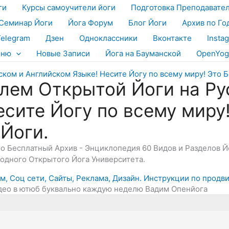
ги
Курсы самоучители йоги
Подготовка Преподавате
Семинар Йоги
Йога Форум
Блог Йоги
Архив по Го
Telegram
Дзен
Одноклассники
Вконтакте
Insta
еню
Новые Записи
Йога на Бауманской
OpenYog
лем Открытой Йоги на Ру
есите Йогу по всему миру
 Йоги.
Это Бесплатный Архив - Энциклопедия 60 Видов и Разделов 
дного Открытого Йога Университета.
, Соц сети, Сайты, Реклама, Дизайн. Инструкции по продв
део в ютюб буквально каждую неделю Вадим Опенйога