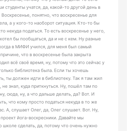
и студенты учатся, да, какой-то другой день в
. Воскресенье, понятно, что воскресенье для
ела, а у кого-то наоборот ситуация. Кто-то бы
сто некуда податься. То есть воскресенье у него,
хотел бы пообщаться, да и не с кем. Ну разные
когда в МИФИ учился, для меня был самый
причине, что в воскресенье была закрыта
дил всё своё время, ну, потому что это сейчас у
 только библиотека была. Если ты хочешь
, ты должен идти в библиотеку. Так я там жил
, не знал, куда приткнуться. Ну, пошёл там по
у, сюда, ну, а что дальше делать, да? Вот. И
ть, что кому просто податься некуда в то же
. А, слушает Олег, да, Олег слушает. Вот. Ну,
т проект йога-воскресники. Давайте мы
о школе сделать, да, потому что очень нужно