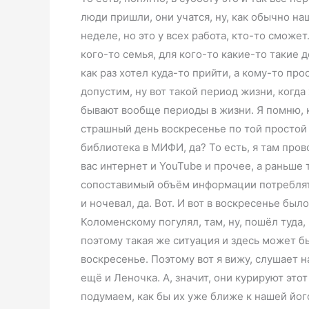
люди пришли, они учатся, ну, как обычно наш
неделе, но это у всех работа, кто-то сможет
кого-то семья, для кого-то какие-то такие д
как раз хотел куда-то прийти, а кому-то про
допустим, ну вот такой период жизни, когда 
бывают вообще периоды в жизни. Я помню, 
страшный день воскресенье по той простой 
библиотека в МИФИ, да? То есть, я там прово
вас интернет и YouTube и прочее, а раньше
сопоставимый объём информации потреблять
и ночевал, да. Вот. И вот в воскресенье было
Коломенскому погулял, там, ну, пошёл туда, н
поэтому такая же ситуация и здесь может бы
воскресенье. Поэтому вот я вижу, слушает нас
ещё и Леночка. А, значит, они курируют это
подумаем, как бы их уже ближе к нашей йог