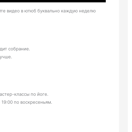
йте видео в ютюб буквально каждую неделю
дит собрание.
лучше.
стер-классы по йоге.
 19:00 по воскресеньям.