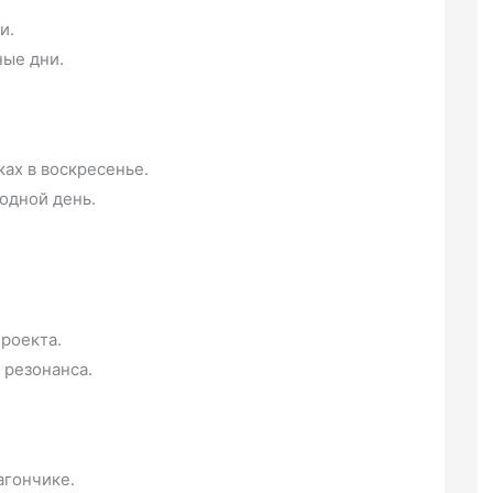
и.
ные дни.
ах в воскресенье.
ходной день.
роекта.
 резонанса.
агончике.