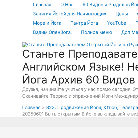
Перейти
Главная
О Нас
60 Видов и Разделов Йо
к
Занятия Йогой для Начинающих
Цены
содержимому
Море и Йога
Тантра Йога
YouTube
Вадим Опенйога.
Полное меню
Доп М
Станьте Преподавате
Английском Языке! Н
Йога Архив 60 Видов
Друзья, начинайте учиться у нас прямо сегодня. 
Скачивайте Теорию и Упражнений Йоги Междунаро
Главная
823. Продвижения Йоги, Ютюб, Телеграм
20250601 Быть открытым В йоге выкладывайте ви