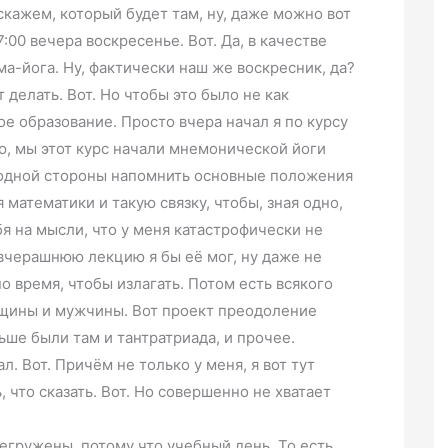
 скажем, который будет там, ну, даже можно вот
7:00 вечера воскресенье. Вот. Да, в качестве
ма-йога. Ну, фактически наш же воскресник, да?
 делать. Вот. Но чтобы это было не как
ое образование. Просто вчера начал я по курсу
, мы этот курс начали мнемонической йоги
с одной стороны напомнить основные положения
математики и такую связку, чтобы, зная одно,
я на мысли, что у меня катастрофически не
 вчерашнюю лекцию я бы её мог, ну даже не
но время, чтобы излагать. Потом есть всякого
нщины и мужчины. Вот проект преодоление
аньше были там и тантратриада, и прочее.
. Вот. Причём не только у меня, я вот тут
 что сказать. Вот. Но совершенно не хватает
ерегружены, потому что учебный день. То есть