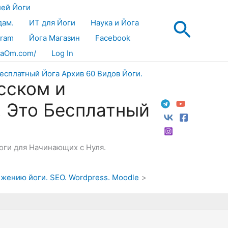
лей Йоги
Поис
дам.
ИТ для Йоги
Наука и Йога
gram
Йога Магазин
Facebook
aOm.com/
Log In
сском и
! Это Бесплатный
Йоги для Начинающих с Нуля.
ижению йоги. SEO. Wordpress. Moodle