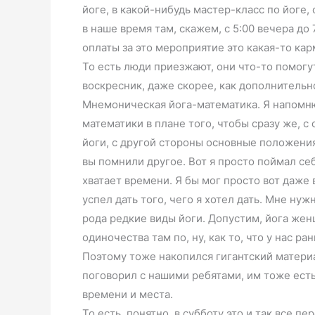
йоге, в какой-нибудь мастер-класс по йоге,
в наше время там, скажем, с 5:00 вечера до 
оплаты за это мероприятие это какая-то кар
То есть люди приезжают, они что-то помогут
воскресник, даже скорее, как дополнительн
Мнемоническая йога-математика. Я напомню
математики в плане того, чтобы сразу же, 
йоги, с другой стороны основные положения 
вы помнили другое. Вот я просто поймал себ
хватает времени. Я бы мог просто вот даже
успел дать того, чего я хотел дать. Мне нуж
рода редкие виды йоги. Допустим, йога же
одиночества там по, ну, как то, что у нас р
Поэтому тоже накопился гигантский материал
поговорил с нашими ребятами, им тоже есть,
времени и места.
То есть, понятно, в субботу это и так все п