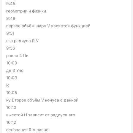
9:45
геометрии и физики
9:48
первое объём шара V является функцией
9:51
его радиуса R V
9:56
равно 4 Пи
10:00
де 3 Уно
10:03
R
10:05
ку Второе объём V конуса с данной
10:10
высотой H зависит от радиуса его
10:12
основания R V равно