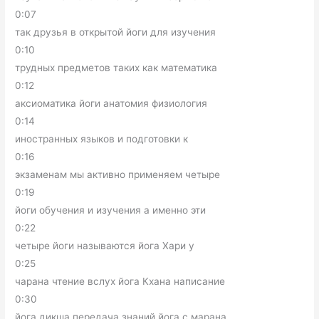
0:07
так друзья в открытой йоги для изучения
0:10
трудных предметов таких как математика
0:12
аксиоматика йоги анатомия физиология
0:14
иностранных языков и подготовки к
0:16
экзаменам мы активно применяем четыре
0:19
йоги обучения и изучения а именно эти
0:22
четыре йоги называются йога Хари у
0:25
чарана чтение вслух йога Кхана написание
0:30
йога дикша передача знаний йога с марана