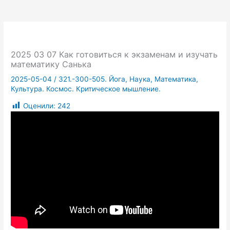
2025 03 07 Как готовиться к экзаменам и изучать
математику Санька
2025-05-04
/
321.-300-505. Йога, Наука, Математика,
Культура. Космос. Критическое мышление.
Оценили:
242