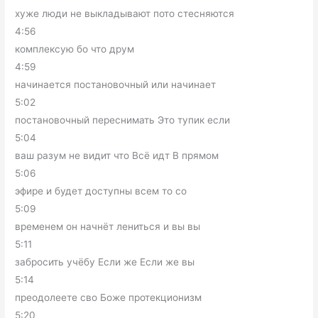
хуже люди не выкладывают пото стесняются
4:56
комплексую бо что друм
4:59
начинается постановочный или начинает
5:02
постановочный переснимать Это тупик если
5:04
ваш разум не видит что Всё идт В прямом
5:06
эфире и будет доступны всем то со
5:09
временем он начнёт лениться и вы вы
5:11
забросить учёбу Если же Если же вы
5:14
преодолеете сво Боже протекционизм
5:20