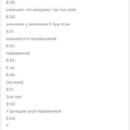
8:36
означает что каждому так так своё
8:39
значение y величина X при этом
8:41
называется независимой
8:43
переменной
8:45
X не
8:48
[музыка]
8:51
Зоя пея
9:00
Y функции этой переменной
9:04
Y