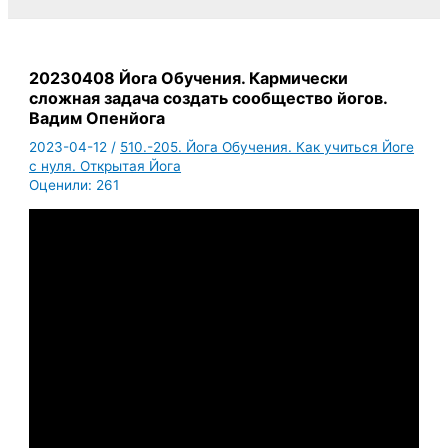
20230408 Йога Обучения. Кармически
сложная задача создать сообщество йогов.
Вадим Опенйога
2023-04-12
/
510.-205. Йога Обучения. Как учиться Йоге
с нуля. Открытая Йога
Оценили:
261