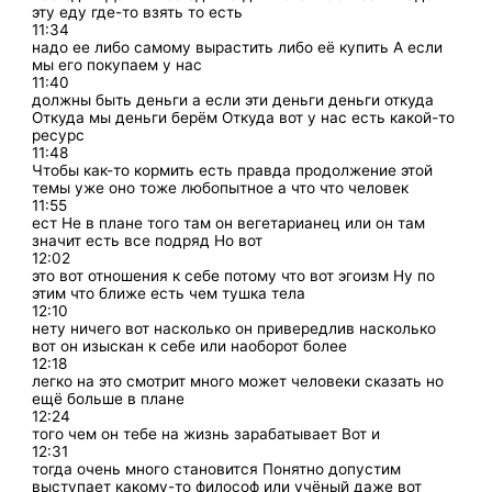
эту еду где-то взять то есть
11:34
надо ее либо самому вырастить либо её купить А если
мы его покупаем у нас
11:40
должны быть деньги а если эти деньги деньги откуда
Откуда мы деньги берём Откуда вот у нас есть какой-то
ресурс
11:48
Чтобы как-то кормить есть правда продолжение этой
темы уже оно тоже любопытное а что что человек
11:55
ест Не в плане того там он вегетарианец или он там
значит есть все подряд Но вот
12:02
это вот отношения к себе потому что вот эгоизм Ну по
этим что ближе есть чем тушка тела
12:10
нету ничего вот насколько он привередлив насколько
вот он изыскан к себе или наоборот более
12:18
легко на это смотрит много может человеки сказать но
ещё больше в плане
12:24
того чем он тебе на жизнь зарабатывает Вот и
12:31
тогда очень много становится Понятно допустим
выступает какому-то философ или учёный даже вот