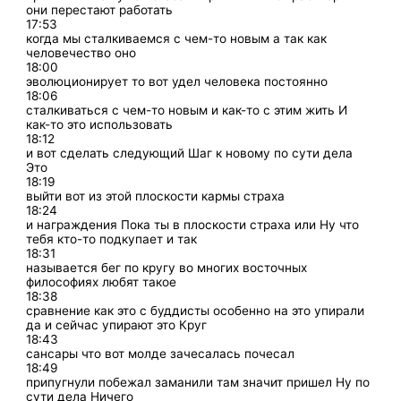
они перестают работать
17:53
когда мы сталкиваемся с чем-то новым а так как
человечество оно
18:00
эволюционирует то вот удел человека постоянно
18:06
сталкиваться с чем-то новым и как-то с этим жить И
как-то это использовать
18:12
и вот сделать следующий Шаг к новому по сути дела
Это
18:19
выйти вот из этой плоскости кармы страха
18:24
и награждения Пока ты в плоскости страха или Ну что
тебя кто-то подкупает и так
18:31
называется бег по кругу во многих восточных
философиях любят такое
18:38
сравнение как это с буддисты особенно на это упирали
да и сейчас упирают это Круг
18:43
сансары что вот молде зачесалась почесал
18:49
припугнули побежал заманили там значит пришел Ну по
сути дела Ничего