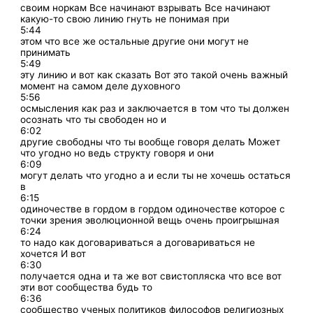
своим норкам Все начинают взрывать Все начинают
какую-то свою линию гнуть не понимая при
5:44
этом что все же остальные другие они могут не
принимать
5:49
эту линию и вот как сказать Вот это такой очень важный
момент на самом деле духовного
5:56
осмысления как раз и заключается в том что ты должен
осознать что ты свободен но и
6:02
другие свободны что ты вообще говоря делать Может
что угодно но ведь структу говоря и они
6:09
могут делать что угодно а и если ты не хочешь остаться
в
6:15
одиночестве в гордом в гордом одиночестве которое с
точки зрения эволюционной вещь очень проигрышная
6:24
то надо как договариваться а договариваться не
хочется И вот
6:30
получается одна и та же вот свистопляска что все вот
эти вот сообщества будь то
6:36
сообщество ученых политиков философов религиозных