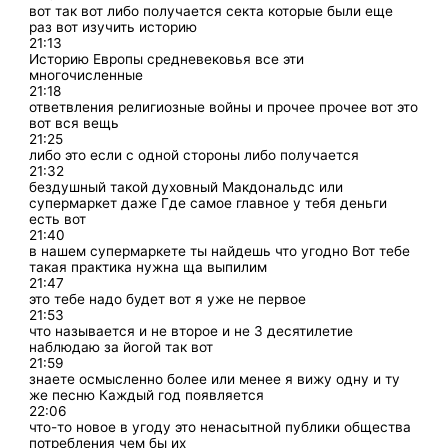
вот так вот либо получается секта которые были еще
раз вот изучить историю
21:13
Историю Европы средневековья все эти
многочисленные
21:18
ответвления религиозные войны и прочее прочее вот это
вот вся вещь
21:25
либо это если с одной стороны либо получается
21:32
бездушный такой духовный Макдональдс или
супермаркет даже Где самое главное у тебя деньги
есть вот
21:40
в нашем супермаркете ты найдешь что угодно Вот тебе
такая практика нужна ща выпилим
21:47
это тебе надо будет вот я уже не первое
21:53
что называется и не второе и не 3 десятилетие
наблюдаю за йогой так вот
21:59
знаете осмысленно более или менее я вижу одну и ту
же песню Каждый год появляется
22:06
что-то новое в угоду это ненасытной публики общества
потребления чем бы их