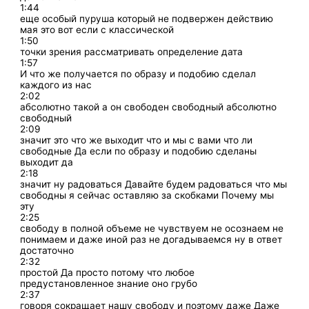
1:44
еще особый пуруша который не подвержен действию
мая это вот если с классической
1:50
точки зрения рассматривать определение дата
1:57
И что же получается по образу и подобию сделал
каждого из нас
2:02
абсолютно такой а он свободен свободный абсолютно
свободный
2:09
значит это что же выходит что и мы с вами что ли
свободные Да если по образу и подобию сделаны
выходит да
2:18
значит ну радоваться Давайте будем радоваться что мы
свободны я сейчас оставляю за скобками Почему мы
эту
2:25
свободу в полной объеме не чувствуем не осознаем не
понимаем и даже иной раз не догадываемся ну в ответ
достаточно
2:32
простой Да просто потому что любое
предустановленное знание оно грубо
2:37
говоря сокращает нашу свободу и поэтому даже Даже