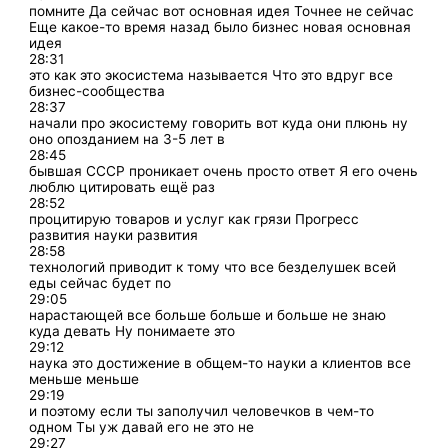
помните Да сейчас вот основная идея Точнее не сейчас
Еще какое-то время назад было бизнес новая основная
идея
28:31
это как это экосистема называется Что это вдруг все
бизнес-сообщества
28:37
начали про экосистему говорить вот куда они плюнь ну
оно опозданием на 3-5 лет в
28:45
бывшая СССР проникает очень просто ответ Я его очень
люблю цитировать ещё раз
28:52
процитирую товаров и услуг как грязи Прогресс
развития науки развития
28:58
технологий приводит к тому что все безделушек всей
еды сейчас будет по
29:05
нарастающей все больше больше и больше не знаю
куда девать Ну понимаете это
29:12
наука это достижение в общем-то науки а клиентов все
меньше меньше
29:19
и поэтому если ты заполучил человечков в чем-то
одном Ты уж давай его не это не
29:27