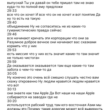
выпускай Ты уж давай он тебе пришел там не знаю
куда-то по полной ему предложи
29:33
все что он хочет И все что он не хочет и вот понятие Да
ну то есть на такую
29:40
объединение Ну не согласитесь не из каких-то
гуманистических правда сейчас
29:46
все начинают кричать эти корпорации что они за
Разумное доброе вечное они начинают вас сказками
кормить что у них
29:53
есть миссия что у них есть значит какие-то там значит
не только чистоган
29:59
Да оказывается оказывается там еще какие-то там
забота о чем-то чем-то да
30:05
Ну конечно это очень всё смешно слушать честно вам
скажу откровенно Ну людям нравится людям нравится
что вот
30:13
они знаете как там Apple Да Вот наши на наши Apple
собираются на заводах где не
30:20
используется рабский труд там юго-восточная Азии мы
должны это Почему такие дорогие может всё вывернуть