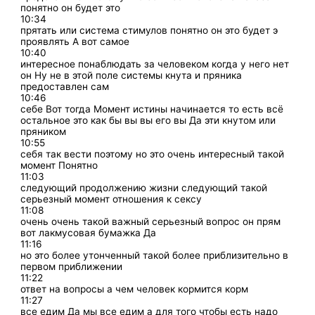
понятно он будет это
10:34
прятать или система стимулов понятно он это будет э
проявлять А вот самое
10:40
интересное понаблюдать за человеком когда у него нет
он Ну не в этой поле системы кнута и пряника
предоставлен сам
10:46
себе Вот тогда Момент истины начинается то есть всё
остальное это как бы вы вы его вы Да эти кнутом или
пряником
10:55
себя так вести поэтому но это очень интересный такой
момент Понятно
11:03
следующий продолжению жизни следующий такой
серьезный момент отношения к сексу
11:08
очень очень такой важный серьезный вопрос он прям
вот лакмусовая бумажка Да
11:16
но это более утонченный такой более приблизительно в
первом приближении
11:22
ответ на вопросы а чем человек кормится корм
11:27
все едим Да мы все едим а для того чтобы есть надо