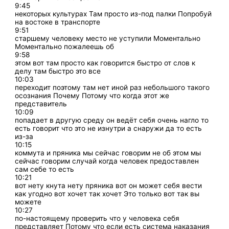
9:45
некоторых культурах Там просто из-под палки Попробуй
на востоке в транспорте
9:51
старшему человеку место не уступили Моментально
Моментально пожалеешь об
9:58
этом вот там просто как говорится быстро от слов к
делу там быстро это все
10:03
переходит поэтому там нет иной раз небольшого такого
осознания Почему Потому что когда этот же
представитель
10:09
попадает в другую среду он ведёт себя очень нагло то
есть говорит что это не изнутри а снаружи да то есть
из-за
10:15
коммута и пряника мы сейчас говорим не об этом мы
сейчас говорим случай когда человек предоставлен
сам себе то есть
10:21
вот нету кнута нету пряника вот он может себя вести
как угодно вот хочет так хочет Это только вот так вы
можете
10:27
по-настоящему проверить что у человека себя
представляет Потому что если есть система наказания