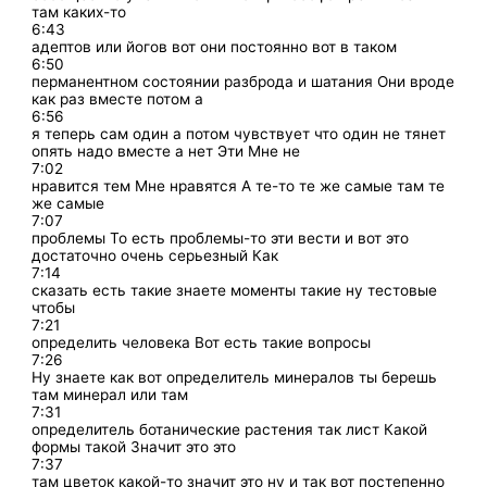
там каких-то
6:43
адептов или йогов вот они постоянно вот в таком
6:50
перманентном состоянии разброда и шатания Они вроде
как раз вместе потом а
6:56
я теперь сам один а потом чувствует что один не тянет
опять надо вместе а нет Эти Мне не
7:02
нравится тем Мне нравятся А те-то те же самые там те
же самые
7:07
проблемы То есть проблемы-то эти вести и вот это
достаточно очень серьезный Как
7:14
сказать есть такие знаете моменты такие ну тестовые
чтобы
7:21
определить человека Вот есть такие вопросы
7:26
Ну знаете как вот определитель минералов ты берешь
там минерал или там
7:31
определитель ботанические растения так лист Какой
формы такой Значит это это
7:37
там цветок какой-то значит это ну и так вот постепенно