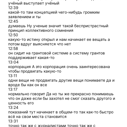
учёный выступает учёный
12:39
какой-то там концепцией чего-нибудь громким
заявлением и ты
12:45
думаешь Ну ученые значит такой беспристрастный
принцип коллективного сомнения
12:50
какую-то истину открыл и нам начинает ее вещать а
потом вдруг выясняется что нет
12:58
он сидит на грантовой системе а систему грантов
поддерживает какая-то
13:04
корпорация А это корпорация очень заинтересована
чтобы продвигать какую-то
13:11
одни вещи не продвигать другие вещи понимаете да и
вроде бы как он все
13:17
нормально говорит Да но ты же прекрасно понимаешь
что он даже если бы захотел не смог сказать другого и
ценность его
13:24
показаний тут начинает в общем-то так как-то быстро
всё на свои места становится
13:31
точно так же с журналистами точно так же с