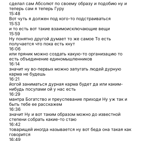
сделал сам Абсолют по своему образу и подобию ну и
теперь сам я теперь Гуру
15:48
Вот чуть я должен под кого-то подстраиваться
15:53
и то есть вот такие взаимоисключающие вещи
15:59
Ну понятно другой думает то же самое То есть
получается что пока есть кнут
16:06
или пряник можно создать какую-то организацию то
есть объединение единомышленников
16:14
значит ну во-первых можно запугать людей дурную
карма не будешь
16:21
йогой заниматься дурная карма будет да или каким-
нибудь посулами ой у нас есть
16:29
мантра Богатство и преуспевание приходи Ну уж так и
быть тебе ее расскажем
16:36
значит Ну и вот таким образом можно до известной
степени собрать какие-то стаю
16:42
товарищей иногда называется ну вот беда она такая как
говорится
16:49