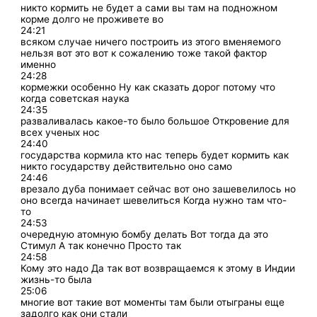
никто кормить не будет а сами вы там на подножном
корме долго не проживете во
24:21
всяком случае ничего построить из этого вменяемого
нельзя вот это вот к сожалению тоже такой фактор
именно
24:28
кормежки особенно Ну как сказать дорог потому что
когда советская наука
24:35
разваливалась какое-то было большое Откровение для
всех ученых нос
24:40
государства кормила кто нас теперь будет кормить как
никто государству действительно оно само
24:46
врезало дуба понимает сейчас вот оно зашевелилось но
оно всегда начинает шевелиться Когда нужно там что-
то
24:53
очередную атомную бомбу делать Вот тогда да это
Стимул А так конечно Просто так
24:58
Кому это надо Да так вот возвращаемся к этому в Индии
жизнь-то была
25:06
многие вот такие вот моменты там были отыграны еще
задолго как они стали