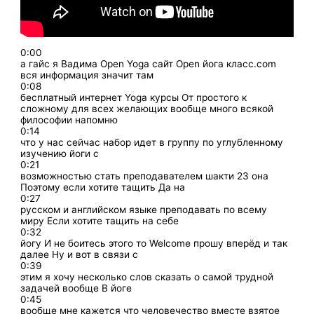
0:00
а гайс я Вадима Open Yoga сайт Open йога класс.com
вся информация значит там
0:08
бесплатный интернет Yoga курсы От простого к
сложному для всех желающих вообще много всякой
философии напомню
0:14
что у нас сейчас набор идет в группу по углубленному
изучению йоги с
0:21
возможностью стать преподавателем шакти 23 она
Поэтому если хотите тащить Да на
0:27
русском и английском языке преподавать по всему
миру Если хотите тащить на себе
0:32
йогу И не боитесь этого то Welcome прошу вперёд и так
далее Ну и вот в связи с
0:39
этим я хочу несколько слов сказать о самой трудной
задачей вообще В йоге
0:45
вообще мне кажется что человечество вместе взятое