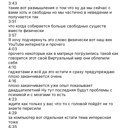
3:43
такие вот размышления о том что ну да мы сейчас с
вами хоть и свободны но мы частично в неведении и
получается так
3:51
что когда собирается больше свободных существ
вместе физически
3:57
Я хочу подчеркнуть это слово физически вот наш век
YouTube интернета и прочего
4:03
прочего некоторые как в матрице погрузились такой как
говорится этот свой Виртуальный мир они облепили
себя
4:10
гаджетами и всё да это кстати я сразу предупреждаю
плохо заканчивается очень
4:16
плохо заканчивается уже опыт показывает
двадцатилетний Ну тут последняя будут проблемы с
психикой и с мозгами то есть
4:23
ждите как только у вас что-то с головой пойдёт не то
знаете пересили
4:29
за компьютер вот отдельная кстати тема интересная
тоже
4:35