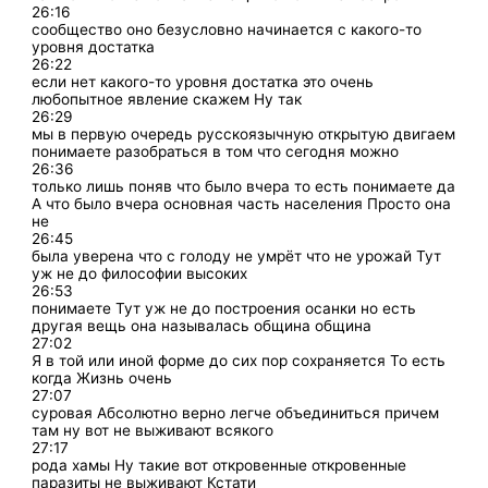
26:16
сообщество оно безусловно начинается с какого-то
уровня достатка
26:22
если нет какого-то уровня достатка это очень
любопытное явление скажем Ну так
26:29
мы в первую очередь русскоязычную открытую двигаем
понимаете разобраться в том что сегодня можно
26:36
только лишь поняв что было вчера то есть понимаете да
А что было вчера основная часть населения Просто она
не
26:45
была уверена что с голоду не умрёт что не урожай Тут
уж не до философии высоких
26:53
понимаете Тут уж не до построения осанки но есть
другая вещь она называлась община община
27:02
Я в той или иной форме до сих пор сохраняется То есть
когда Жизнь очень
27:07
суровая Абсолютно верно легче объединиться причем
там ну вот не выживают всякого
27:17
рода хамы Ну такие вот откровенные откровенные
паразиты не выживают Кстати