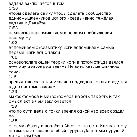
задача заключается в том
0:50
чтобы сделать самку чтобы сделать сообщество
единомышленников Вот это чрезвычайно тяжёлая
задача и Давайте
0:58
немножко поразмышляем в первом приближении
почему Ну
1:03
вспоминаем оксиаматику йоги вспоминаем самые
первые шаги вот с такой
1:08
основополагающей теории йоги а потом откуда взялся
этот мир и откуда он взялся Ну есть разные миллион
точек
1:16
зрения так сказать и миллион подходов но они сводятся
к две системы аксиом
1:23
макрокосмоса и микрокосмоса но хоть так хоть и так
смысл вот в чем заключается
1:29
что по сути дела с точки зрения одной нас всех создал
по
1:35
своему образу и подобию Абсолют то есть Или как это у
патомжали сказано особый пуруша Да вот мы пурушей
да вот там был