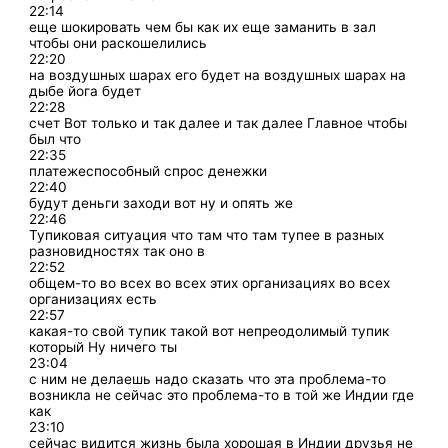
22:14
еще шокировать чем бы как их еще заманить в зал
чтобы они раскошелились
22:20
на воздушных шарах его будет на воздушных шарах на
дыбе йога будет
22:28
счет Вот только и так далее и так далее Главное чтобы
был что
22:35
платежеспособный спрос денежки
22:40
будут деньги заходи вот ну и опять же
22:46
Тупиковая ситуация что там что там тупее в разных
разновидностях так оно в
22:52
общем-то во всех во всех этих организациях во всех
организациях есть
22:57
какая-то свой тупик такой вот непреодолимый тупик
который Ну ничего ты
23:04
с ним не делаешь надо сказать что эта проблема-то
возникла не сейчас это проблема-то в той же Индии где
как
23:10
сейчас видится жизнь была хорошая в Индии друзья не