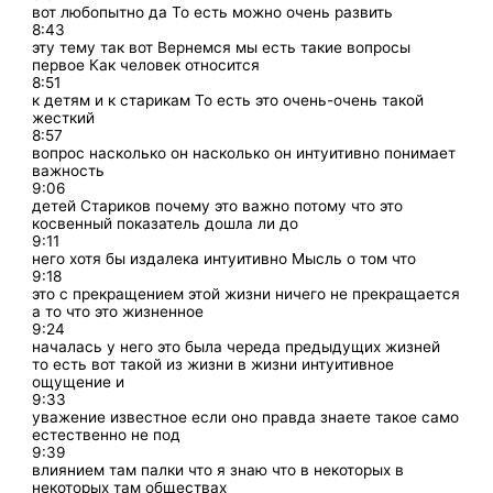
вот любопытно да То есть можно очень развить
8:43
эту тему так вот Вернемся мы есть такие вопросы
первое Как человек относится
8:51
к детям и к старикам То есть это очень-очень такой
жесткий
8:57
вопрос насколько он насколько он интуитивно понимает
важность
9:06
детей Стариков почему это важно потому что это
косвенный показатель дошла ли до
9:11
него хотя бы издалека интуитивно Мысль о том что
9:18
это с прекращением этой жизни ничего не прекращается
а то что это жизненное
9:24
началась у него это была череда предыдущих жизней
то есть вот такой из жизни в жизни интуитивное
ощущение и
9:33
уважение известное если оно правда знаете такое само
естественно не под
9:39
влиянием там палки что я знаю что в некоторых в
некоторых там обществах