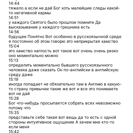
14:44
тяжело а если не дай Бог хоть малейшие следы какой-
то негативной кармы
14:51
у каждого Святого было прошлое помните Да
высказывание у каждого грешника есть
14:56
будущее Понятно Вот особенно в русскоязычной среде
я постоянно об этом говорю это неприкрытая хамство
15:04
это хамство наглость вот такое вот очень очень резко
оно моментально можно
15:13
определить моментально бывшего русскоязычного
человека даже сказать Он по-английски в английскую
среду даже
15:19
иногда попадает не обязательно там в Англию в какую-
то страну привычки такие же вот и все это понимаете
вот не дай
15:28
Бог что-нибудь просыпается собрать всех невозможно
потому что
15:35
представьте себе такая вот вещь да то есть с одной
стороны интуитивное ощущение А зачем мне кто-то
если меня
15:42