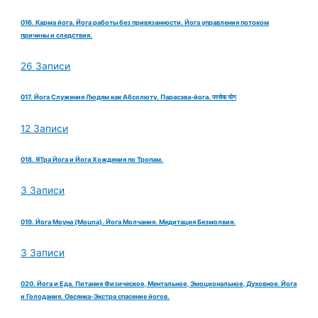
016. Карма йога. Йога работы без привязанности. Йога управления потоком
причины и следствия.
26 Записи
017. Йога Служения Людям как Абсолюту. Парасэва-йога. परसेवा योग
12 Записи
018. ЯТра Йога и Йога Хождения по Тропам.
3 Записи
019. Йога Моуна (Mouna). Йога Молчания. Медитация Безмолвия.
3 Записи
020. Йога и Еда. Питания Физическое, Ментальное, Эмоциональное, Духовное. Йога
и Голодания. Овсянка-Экстра спасение йогов.