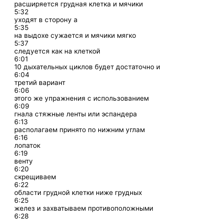
расширяется грудная клетка и мячики
5:32
уходят в сторону а
5:35
на выдохе сужается и мячики мягко
5:37
следуется как на клеткой
6:01
10 дыхательных циклов будет достаточно и
6:04
третий вариант
6:06
этого же упражнения с использованием
6:09
гнала стяжные ленты или эспандера
6:13
располагаем принято по нижним углам
6:16
лопаток
6:19
венту
6:20
скрещиваем
6:22
области грудной клетки ниже грудных
6:25
желез и захватываем противоположными
6:28