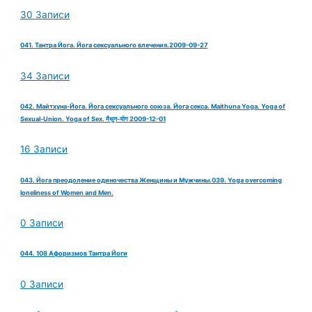
30 Записи
041. Тантра Йога. Йога сексуального влечения.2009-09-27
34 Записи
042. Майтхуна-Йога. Йога сексуального союза. Йога секса. Maithuna Yoga. Yoga of
Sexual-Union. Yoga of Sex. मैथुन-योग 2009-12-01
16 Записи
043. Йога преодоление одиночества Женщины и Мужчины.039. Yoga overcoming
loneliness of Women and Men.
0 Записи
044. 108 Афоризмов Тантра Йоги
0 Записи