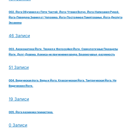
002. Йога Обучения из Пяти Частей. Йога-Чтения Вслух. Йога-Написания Рукой.
Йога-Передача Знания от Человека. Йога-Постоянное Памятованье. Йога-Диспута
Экзамена
46 Записи
003. Аксиоматика Йоги. Теория и Философия Йоги. Сверхлогичные Принципы
Йоги. Долг-Дхарма. Ахимса-не причинения вреда. Брахмочарья -разумность
51 Записи
004. Ведическая йога. Веды и Йога. Классическая Йога. Тантрическая Йога. Не
Ведические Йоги.
19 Записи
005. Йога разминка гимнастика.
0 Записи