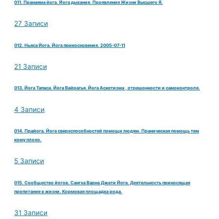
011. Пранаяма йога. Йога дыхания. Проявления Жизни Высшего Я.
27 Записи
012. Ньяса Йога. Йога прикосновения. 2005-07-11
21 Записи
013. Йога Тапаса. Йога Вайрагья. Йога Аскетизма , отрешонности и самоконтроля.
4 Записи
014. Прайога. Йога сверхспособностей помощи людям. Праническая помощь тем
кому плохо.
5 Записи
015. Сообщество йогов. Сангха Варна Джати Йога. Деятельность приносящая
пропитание в жизни. Кормовая площадка рода.
31 Записи