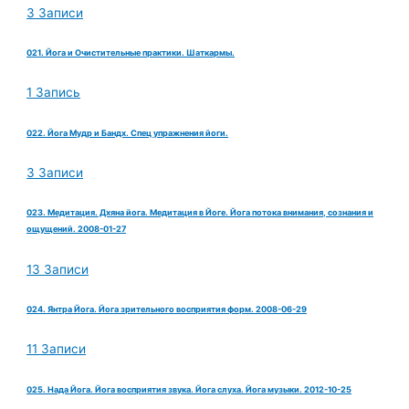
3 Записи
021. Йога и Очистительные практики. Шаткармы.
1 Запись
022. Йога Мудр и Бандх. Спец упражнения йоги.
3 Записи
023. Медитация. Дхяна йога. Медитация в Йоге. Йога потока внимания, сознания и
ощущений. 2008-01-27
13 Записи
024. Янтра Йога. Йога зрительного восприятия форм. 2008-06-29
11 Записи
025. Нада Йога. Йога восприятия звука. Йога слуха. Йога музыки. 2012-10-25