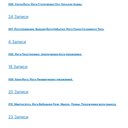
006. Хатха Йога. Йога Статических Поз Тела или Асаны.
24 Записи
007. Йога Шавасана. Высшая Йога Небытия. Йога Покоя Сознания и Тела.
4 Записи
008. Йога Простирания. Циклические йога упражнения.
18 Записи
009. Крия Йога. Йога Динамических упражнений.
20 Записи
010. Мантра йога. Йога Вибрации Речи, Мысли, Праны. Порождение волн смысла.
23 Записи