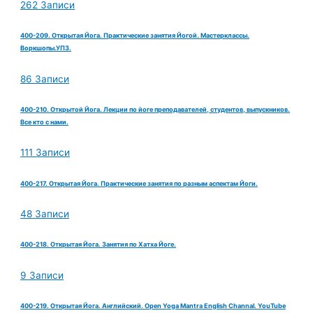
262 Записи
400-209. Открытая Йога. Практические занятия Йогой. Мастерклассы.
Воркшопы.УПЗ.
86 Записи
400-210. Открытой Йога. Лекции по йоге преподавателей, студентов, выпускников.
Все кто с нами.
111 Записи
400-217. Открытая Йога. Практические занятия по разным аспектам Йоги.
48 Записи
400-218. Открытая Йога. Занятия по Хатха Йоге.
9 Записи
400-219. Открытая Йога. Английский. Open Yoga Mantra English Channal. YouTube