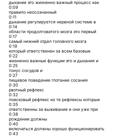
дыхание это жизненно важный процесс как
0:09
правило неосознанный
0:11
дыхание регулируется нервной системе в
0:14
области продолговатого мозга это первый
0:17
самый нижний отдел головного мозга
0:19
который ответственен за всем базовые
0:22
жизненно важные функции это и дыхания и
0:25
тонус сосудов и
0:27
пищевое поведение глотание сосания
0:30
рвотный рефлекс
0:32
поисковый рефлекс из те рефлексы которые
0:35
ответственны за выживание и они уже при
0:38
рождении должны
0:40
включаться должны хорошо функционировать
0:43