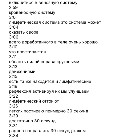
включиться в венозную систему
2:59
кровеносную систему
3:01
лимфатическая система это система может
3:04
сказать свора
3:06
всего доработанного в теле очень хорошо
3:10
что простирается
3:11
область силой справа круговыми
3:13
движениями
3:15
есть та же находится и лимфатические
3:18
рефлексия активируя их мы улучшаем
3:22
лимфатический отток от
3:26
легких постираю примерно 30 секунд
3:29
достаточно 30 секунд
3:31
радона направлять 30 секунд каком
3:34