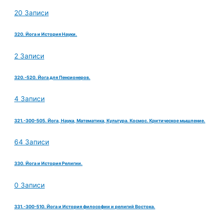
20 Записи
320. Йога и История Науки.
2 Записи
320.-520. Йога для Пенсионеров.
4 Записи
321.-300-505. Йога, Наука, Математика, Культура. Космос. Критическое мышление.
64 Записи
330. Йога и История Религии.
0 Записи
331.-300-510. Йога и История философии и религий Востока.