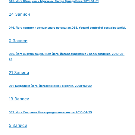
045. Йога Женщины и Мужчины. Тантра Триада Йога. 2011-04-01
24 Записи
046. Йога контроля сексуального потенциал.038. Yoga of control of sexual potential.
0 Записи
050. Йога Визуализации. Ичха Йога. Йога воображения и волеизявления. 2010-02-
28
21 Записи
051. Кундалини Йога. Йога жизненной энергии. 2008-03-30
13 Записи
052. Йога Умирания. Йога преодоления смерти.2010-04-25
5 Записи