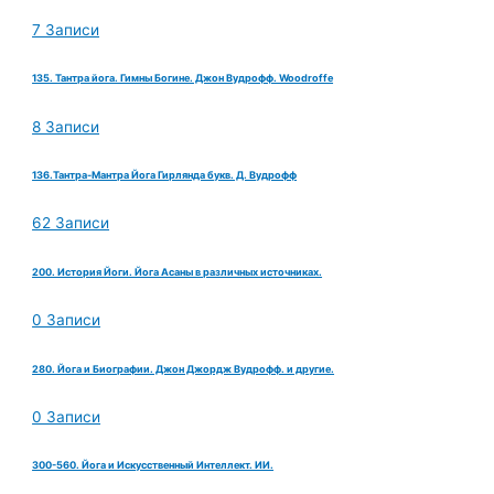
7 Записи
135. Тантра йога. Гимны Богине. Джон Вудрофф. Woodroffe
8 Записи
136.Тантра-Мантра Йога Гирлянда букв. Д. Вудрофф
62 Записи
200. История Йоги. Йога Асаны в различных источниках.
0 Записи
280. Йога и Биографии. Джон Джордж Вудрофф. и другие.
0 Записи
300-560. Йога и Искусственный Интеллект. ИИ.