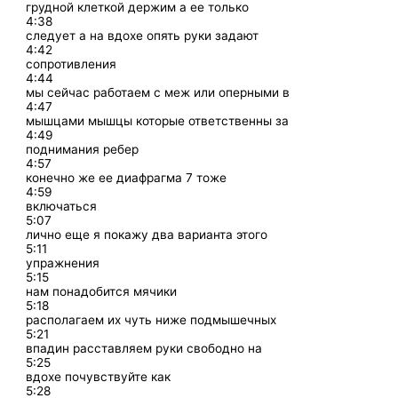
грудной клеткой держим а ее только
4:38
следует а на вдохе опять руки задают
4:42
сопротивления
4:44
мы сейчас работаем с меж или оперными в
4:47
мышцами мышцы которые ответственны за
4:49
поднимания ребер
4:57
конечно же ее диафрагма 7 тоже
4:59
включаться
5:07
лично еще я покажу два варианта этого
5:11
упражнения
5:15
нам понадобится мячики
5:18
располагаем их чуть ниже подмышечных
5:21
впадин расставляем руки свободно на
5:25
вдохе почувствуйте как
5:28