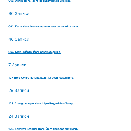
062. Артха Йога. Йога Процветания и Бизнеса.
96 Записи
063. Кама Йога. Йога законных наслаждений жизни.
46 Записи
064. Мокша Йога. Йога освобождения.
7 Записи
127. Йога Сутра Патанджали. Классическая йога.
29 Записи
128. Анандалахари Йога. Шри Видья Мать Тантр.
24 Записи
129. Адвайта Веданта Йога. Йога преодоления Майи.