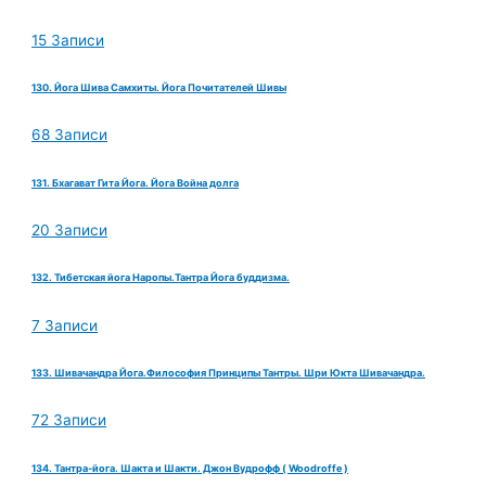
15 Записи
130. Йога Шива Самхиты. Йога Почитателей Шивы
68 Записи
131. Бхагават Гита Йога. Йога Война долга
20 Записи
132. Тибетская йога Наропы.Тантра Йога буддизма.
7 Записи
133. Шивачандра Йога.Философия Принципы Тантры. Шри Юкта Шивачандра.
72 Записи
134. Тантра-йога. Шакта и Шакти. Джон Вудрофф ( Woodroffe )