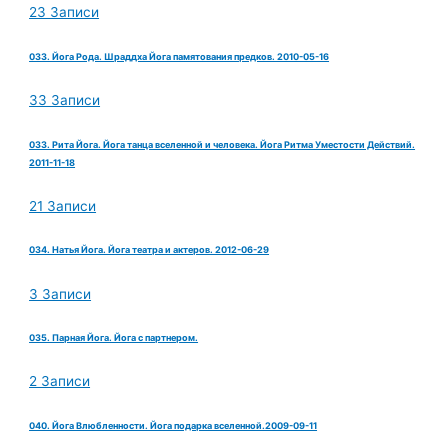
23 Записи
033. Йога Рода. Шраддха Йога памятования предков. 2010-05-16
33 Записи
033. Рита Йога. Йога танца вселенной и человека. Йога Ритма Уместости Действий.
2011-11-18
21 Записи
034. Натья Йога. Йога театра и актеров. 2012-06-29
3 Записи
035. Парная Йога. Йога с партнером.
2 Записи
040. Йога Влюбленности. Йога подарка вселенной.2009-09-11