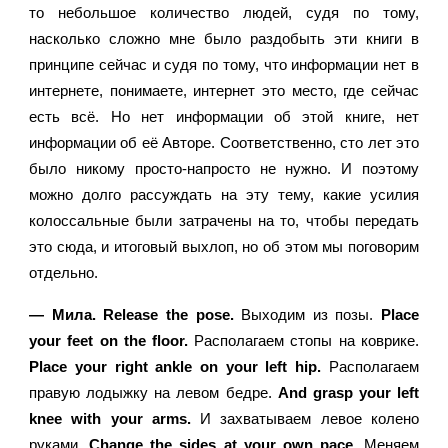
то небольшое количество людей, судя по тому, 
насколько сложно мне было раздобыть эти книги в 
принципе сейчас и судя по тому, что информации нет в 
интернете, понимаете, интернет это место, где сейчас 
есть всё. Но нет информации об этой книге, нет 
информации об её Авторе. Соответственно, сто лет это 
было никому просто-напросто не нужно. И поэтому 
можно долго рассуждать на эту тему, какие усилия 
колоссальные были затрачены на то, чтобы передать 
это сюда, и итоговый выхлоп, но об этом мы поговорим 
отдельно.
— Мила. Release the pose.
 Выходим из позы. 
Place 
your feet on the floor.
 Располагаем стопы на коврике. 
Place your right ankle on your left hip.
 Располагаем 
правую лодыжку на левом бедре.
 And grasp your left 
knee with your arms.
 И захватываем левое колено 
руками. 
Change the sides at your own pace.
 Меняем 