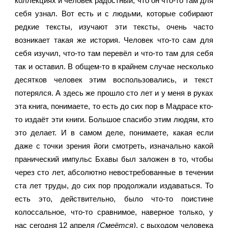
коллекциях и человек радостный, что он что-то там для 
себя узнал. Вот есть и с людьми, которые собирают 
редкие тексты, изучают эти тексты, очень часто 
возникает такая же история. Человек что-то сам для 
себя изучил, что-то там перевёл и что-то там для себя 
так и оставил. В общем-то в крайнем случае несколько 
десятков человек этим воспользовались, и текст 
потерялся. А здесь же прошло сто лет и у меня в руках 
эта книга, понимаете, то есть до сих пор в Мадрасе кто-
то издаёт эти книги. Большое спасибо этим людям, кто 
это делает. И в самом деле, понимаете, какая если 
даже с точки зрения йоги смотреть, изначально какой 
пранический импульс Бхавы был заложен в то, чтобы 
через сто лет, абсолютно невостребованные в течении 
ста лет труды, до сих пор продолжали издаваться. То 
есть это, действительно, было что-то поистине 
колоссальное, что-то сравнимое, наверное только, у 
нас сегодня 12 апреля 
(Смеётся)
, с выходом человека 