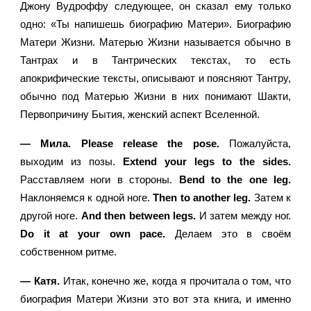
Джону Вудроффу следующее, он сказал ему только 
одно: «Ты напишешь биографию Матери». Биографию 
Матери Жизни. Матерью Жизни называется обычно в 
Тантрах и в Тантрических текстах, то есть 
апокрифические тексты, описывают и поясняют Тантру, 
обычно под Матерью Жизни в них понимают Шакти, 
Первопричину Бытия, женский аспект Вселенной.
— Мила. Please release the pose.
 Пожалуйста, 
выходим из позы. 
Extend your legs to the sides.
Расставляем ноги в стороны. 
Bend to the one leg.
Наклоняемся к одной ноге. 
Then to another leg.
 Затем к 
другой ноге.
 And then between legs.
 И затем между ног. 
Do it at your own pace.
 Делаем это в своём 
собственном ритме.
— Катя. 
Итак, конечно же, когда я прочитала о том, что 
биография Матери Жизни это вот эта книга, и именно 