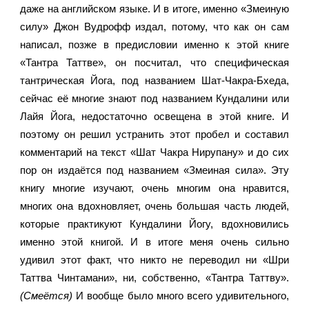
даже на английском языке. И в итоге, именно «Змеиную 
силу» Джон Вудрофф издал, потому, что как он сам 
написал, позже в предисловии именно к этой книге 
«Тантра Таттве», он посчитал, что специфическая 
тантрическая Йога, под названием Шат-Чакра-Бхеда, 
сейчас её многие знают под названием Кундалини или 
Лайя Йога, недостаточно освещена в этой книге. И 
поэтому он решил устранить этот пробел и составил 
комментарий на текст «Шат Чакра Нирупану» и до сих 
пор он издаётся под названием «Змеиная сила». Эту 
книгу многие изучают, очень многим она нравится, 
многих она вдохновляет, очень большая часть людей, 
которые практикуют Кундалини Йогу, вдохновились 
именно этой книгой. И в итоге меня очень сильно 
удивил этот факт, что никто не переводил ни «Шри 
Таттва Чинтамани», ни, собственно, «Тантра Таттву». 
(Смеётся) 
И вообще было много всего удивительного, 