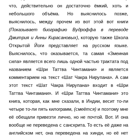
что, действительно он достаточно ёмкий, хоть и 
небольшого объёма. Но выяснилось позже, 
выяснилось, между прочем из вот этой вот книги 
(Показывает биографию Вудроффа в переводе 
Дмитрия и Анны Кирасановых)
, которую также Школа 
Открытой Йоги представляет на русском языке. 
Выяснилось, что оказывается, та самая «Змеиная 
сила» является всего лишь одной частью трактата под 
названием «Шри Таттва Чинтамани» и является 
комментарием на текст «Шат Чакра Нирупана». А сам 
этот текст «Шат Чакра Нирупана» входит в «Шри 
Таттва Чинтамани». И «Шри Таттва Чинтамани» это 
книга, которая, как мне сказали, в Индии, весит то-ли 
четыре то-ли пять килограмм, 
(смеётся) 
и поэтому мне 
её обещали привезти лично, но не почтой. Вот. И она 
вообще не переведена с санскрита. То есть её даже на 
английском нет, она переведена на хинди, но её нет 