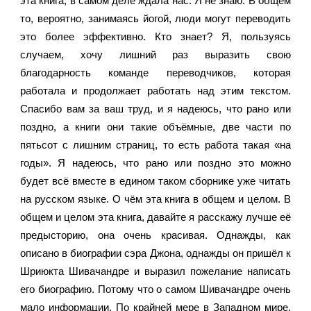
эта книга, в самом деле ждала нас. Я не знаю. В общем 
то, вероятно, занимаясь йогой, люди могут переводить 
это более эффективно. Кто знает? Я, пользуясь 
случаем, хочу лишний раз выразить свою 
благодарность команде переводчиков, которая 
работала и продолжает работать над этим текстом. 
Спасибо вам за ваш труд, и я надеюсь, что рано или 
поздно, а книги они такие объёмные, две части по 
пятьсот с лишним страниц, то есть работа такая «на 
годы». Я надеюсь, что рано или поздно это можно 
будет всё вместе в едином таком сборнике уже читать 
на русском языке. О чём эта книга в общем и целом. В 
общем и целом эта книга, давайте я расскажу лучше её 
предысторию, она очень красивая. Однажды, как 
описано в биографии сэра Джона, однажды он пришёл к 
Шриюкта Шивачандре и выразил пожелание написать 
его биографию. Потому что о самом Шивачандре очень 
мало информации. По крайней мере в Западном мире. 