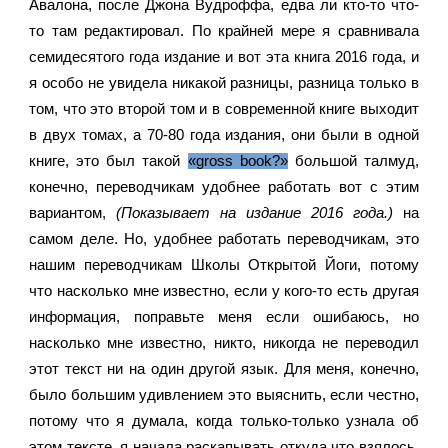
Авалона, после Джона Вудроффа, едва ли кто-то что-
то там редактировал. По крайней мере я сравнивала 
семидесятого года издание и вот эта книга 2016 года, и 
я особо не увидела никакой разницы, разница только в 
том, что это второй том и в современной книге выходит 
в двух томах, а 70-80 года издания, они были в одной 
книге, это был такой 
«gross book?»
 большой талмуд, 
конечно, переводчикам удобнее работать вот с этим 
вариантом, 
(Показывает на издание 2016 года.) 
на 
самом деле. Но, удобнее работать переводчикам, это 
нашим переводчикам Школы Открытой Йоги, потому 
что насколько мне известно, если у кого-то есть другая 
информация, поправьте меня если ошибаюсь, но 
насколько мне известно, никто, никогда не переводил 
этот текст ни на один другой язык. Для меня, конечно, 
было большим удивлением это выяснить, если честно, 
потому что я думала, когда только-только узнала об 
этом тексте, я начала раскапывать откуда что взялось, 