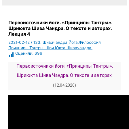
Первоисточники йоги. «Принципы Тантры».
Шриюкта Шива Чандра. О тексте и авторах.
Лекция 4
2021-02-12
/
133. Шивачандра Йога.Философия
Принципы Тантры. Шри Юкта Шивачандра.
Оценили:
696
Первоисточники йоги. «Принципы Тантры».
Шриюкта Шива Чандра. О тексте и авторах.
Лекция 4.
(12.04.2020)