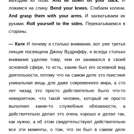
выходим из позы. 
And lie down on your back.
 И 
ложимся на спину. 
Bend your knees.
 Сгибаем колени. 
And grasp them with your arms.
 И захватываем их 
руками. 
Roll yourself to the sides.
 Перекатываемся в 
стороны.
— Катя 
И почему я столько внимания, вот уже третья 
лекция посвящена Джону Вудроффу, я всегда столько 
внимания уделяю тому, чем он занимался в своей 
основной сфере, то есть, каким был его основной вид 
деятельности, потому что на самом деле это поистине 
уникальная вещь для даже современного мира, а сто 
лет назад это просто действительно было что-то 
невероятное, что такой человек, который не просто 
выполнял какие-то служебные обязанности, а 
действительно делал это очень хорошо и делал так, 
как нужно, а об этом свидетельствуют действительно 
все эти моменты, о том, что он был в самом деле 