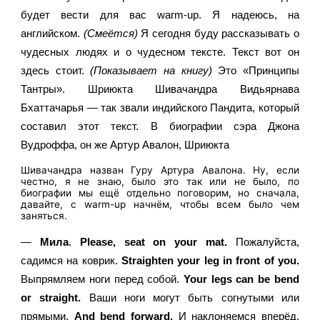
будет вести для вас warm-up. Я надеюсь, на 
английском. 
(Смеётся) 
Я сегодня буду рассказывать о 
чудесных людях и о чудесном тексте. Текст вот он 
здесь стоит. 
(Показывает на книгу) 
Это «Принципы 
Тантры». Шриюкта Шивачандра Видьярнава 
Бхаттачарья — так звали индийского Пандита, который 
составил этот текст. В биографии сэра Джона 
Вудроффа, он же Артур Авалон, Шриюкта 
Шивачандра назван Гуру Артура Авалона. Ну, если
честно, я не знаю, было это так или не было, по
биографии мы ещё отдельно поговорим, но сначала,
давайте, с warm-up начнём, чтобы всем было чем
заняться.
—
 Мила
. 
Please, seat on your mat.
 Пожалуйста, 
садимся на коврик. 
Straighten your leg in front of you.
Выпрямляем ноги перед собой. 
Your legs can be bend 
or straight.
 Ваши ноги могут быть согнутыми или 
прямыми. 
And bend forward. 
И наклоняемся вперёд. 