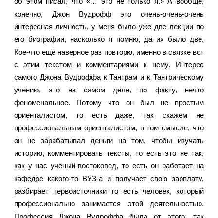
об этом писал, что «… это не только я.» А вообще, 
конечно, Джон Вудрофф это очень-очень-очень 
интересная личность, у меня было уже две лекции по 
его биографии, насколько я помню, да их было две. 
Кое-что ещё наверное раз повторю, именно в связке вот 
с этим текстом и комментариями к нему. Интерес 
самого Джона Вудроффа к Тантрам и к Тантрическому 
учению, это на самом деле, по факту, нечто 
феноменальное. Потому что он был не простым 
ориенталистом, то есть даже, так скажем не 
профессиональным ориенталистом, в том смысле, что 
он не зарабатывал деньги на том, чтобы изучать 
историю, комментировать тексты, то есть это не так, 
как у нас учёный-востоковед, то есть он работает на 
кафедре какого-то ВУЗ-а и получает свою зарплату, 
разбирает первоисточники то есть человек, который 
профессионально занимается этой деятельностью. 
Профессия Джона Вудроффа была от этого, так 