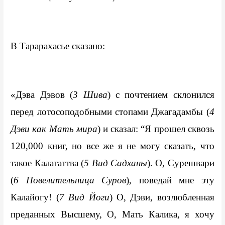
В Тарарахасье сказано:
«Дэва Дэвов (
3 Шива
) с почтением склонился 
перед лотосоподобными стопами Джагадамбы (
4 
Дэви как Мать мира
) и сказал: “Я прошел сквозь 
120,000 книг, но все же я не могу сказать, что 
такое Калататтва (
5 Вид Садханы
). О, Сурешвари 
(
6 Повелительница Суров
), поведай мне эту 
Калайогу! (
7 Вид Йоги
) О, Дэви, возлюбленная 
преданных Высшему, О, Мать Калика, я хочу 