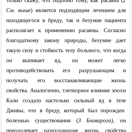
только скажу, что подобно тому, как расаяна (
2 
См. выше
) является подходящим лечением для 
находящегося в бреду, так и безумие пациента 
располагает к применению расаяны. Согласно 
благодатному закону природы, безумие дает 
такую силу и стойкость телу больного, что когда 
он выпивает яд, он может легко 
противодействовать его разрушающим и 
получать его восстанавливающие жизнь 
свойства. Аналогично, тлетворное влияние эпохи 
Кали создало настолько сильный яд в теле 
Дживы, что в бреду, который был порожден  
болезнью существования (
3 Бхаварога)
, он 
преодолевает разрушающие жизнь свойства 