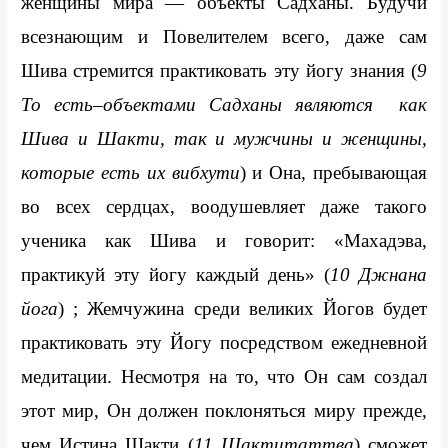
женщины мира — объекты Садханы. Будучи 
всезнающим и Повелителем всего, даже сам 
Шива стремится практиковать эту йогу знания (
9 
То есть–объектами Садханы являются  как 
Шива и Шакти, так и мужчины и женщины, 
которые есть их вибхути
) и Она, пребывающая 
во всех сердцах, воодушевляет даже такого 
ученика как Шива и говорит: «Махадэва, 
практикуй эту йогу каждый день» (
10 Джнана 
йога
) ; Жемчужина среди великих Йогов будет 
практиковать эту Йогу посредством ежедневной 
медитации. Несмотря на то, что Он сам создал 
этот мир, Он должен поклоняться миру прежде, 
чем Истина Шакти (
11 Шактитаттва
) сможет 