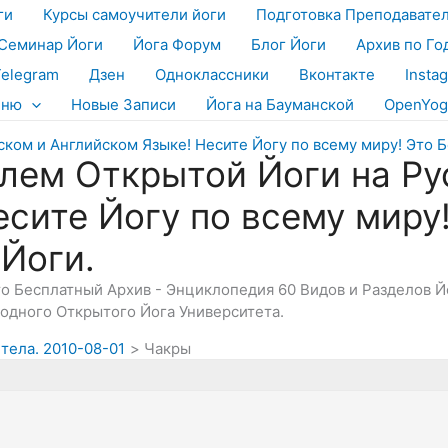
ги
Курсы самоучители йоги
Подготовка Преподавате
Семинар Йоги
Йога Форум
Блог Йоги
Архив по Го
Telegram
Дзен
Одноклассники
Вконтакте
Insta
еню
Новые Записи
Йога на Бауманской
OpenYog
лем Открытой Йоги на Ру
есите Йогу по всему миру
 Йоги.
Это Бесплатный Архив - Энциклопедия 60 Видов и Разделов 
дного Открытого Йога Университета.
 тела. 2010-08-01
Чакры