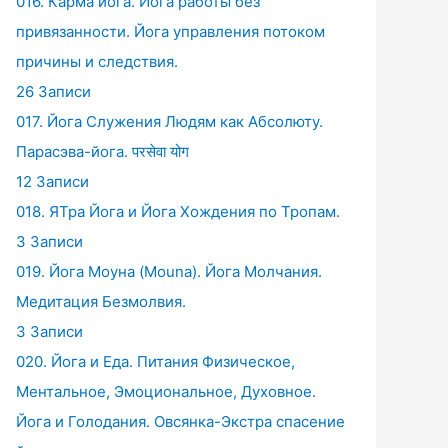
016. Карма йога. Йога работы без
привязанности. Йога управления потоком
причины и следствия.
26 Записи
017. Йога Служения Людям как Абсолюту.
Парасэва-йога. परसेवा योग
12 Записи
018. ЯТра Йога и Йога Хождения по Тропам.
3 Записи
019. Йога Моуна (Mouna). Йога Молчания.
Медитация Безмолвия.
3 Записи
020. Йога и Еда. Питания Физическое,
Ментальное, Эмоциональное, Духовное.
Йога и Голодания. Овсянка-Экстра спасение