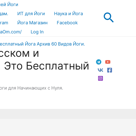
лей Йоги
Поис
дам.
ИТ для Йоги
Наука и Йога
gram
Йога Магазин
Facebook
aOm.com/
Log In
сском и
! Это Бесплатный
Йоги для Начинающих с Нуля.