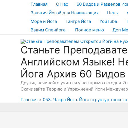
Перейти
Главная
О Нас
60 Видов и Разделов Йо
к
Занятия Йогой для Начинающих
Цены
содержимому
Море и Йога
Тантра Йога
YouTube
Вадим Опенйога.
Полное меню
Доп М
Станьте Преподавате
Английском Языке! Н
Йога Архив 60 Видов
Друзья, начинайте учиться у нас прямо сегодня. 
Скачивайте Теорию и Упражнений Йоги Междунаро
Главная
053. Чакра Йога. Йога структур тонкого