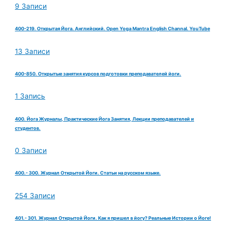
9 Записи
400-219. Открытая Йога. Английский. Open Yoga Mantra English Channal. YouTube
13 Записи
400-850. Открытые занятия курсов подготовки преподавателей йоги.
1 Запись
400. Йога Журналы, Практические Йога Занятия, Лекции преподавателей и
студентов.
0 Записи
400.- 300. Журнал Открытой Йоги. Статьи на русском языке.
254 Записи
401.- 301. Журнал Открытой Йоги. Как я пришел в йогу? Реальные Истории о Йоге!