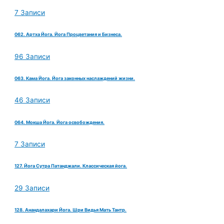
7 Записи
062. Артха Йога. Йога Процветания и Бизнеса.
96 Записи
063. Кама Йога. Йога законных наслаждений жизни.
46 Записи
064. Мокша Йога. Йога освобождения.
7 Записи
127. Йога Сутра Патанджали. Классическая йога.
29 Записи
128. Анандалахари Йога. Шри Видья Мать Тантр.