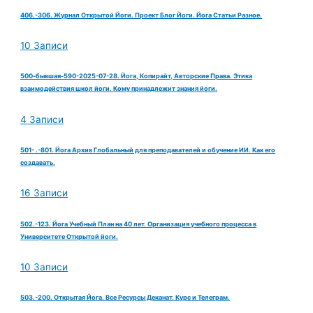
406.-306. Журнал Открытой Йоги. Проект Блог Йоги. Йога Статьи Разное.
10 Записи
500-бывшая-590-2025-07-28. Йога, Копирайт, Авторские Права. Этика
взаимодействия школ йоги. Кому принадлежит знания йоги.
4 Записи
501- .-801. Йога Архив Глобальный для преподавателей и обучение ИИ. Как его
создавать.
16 Записи
502.-123. Йога Учебный План на 40 лет. Организация учебного процесса в
Университете Открытой йоги.
10 Записи
503.-200. Открытая Йога. Все Ресурсы Деканат. Курс и Телеграм.