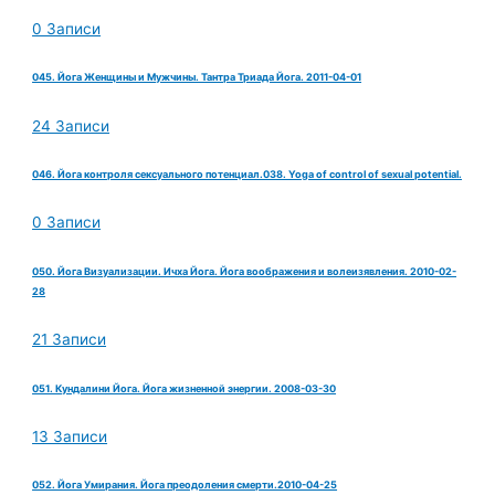
0 Записи
045. Йога Женщины и Мужчины. Тантра Триада Йога. 2011-04-01
24 Записи
046. Йога контроля сексуального потенциал.038. Yoga of control of sexual potential.
0 Записи
050. Йога Визуализации. Ичха Йога. Йога воображения и волеизявления. 2010-02-
28
21 Записи
051. Кундалини Йога. Йога жизненной энергии. 2008-03-30
13 Записи
052. Йога Умирания. Йога преодоления смерти.2010-04-25