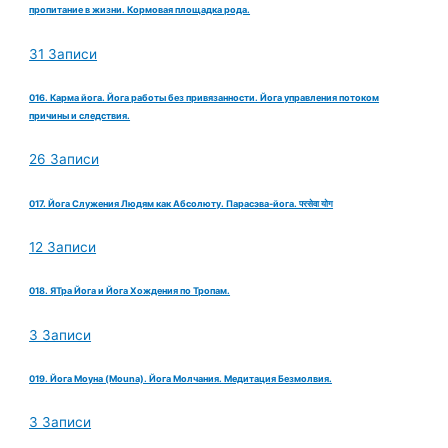
пропитание в жизни. Кормовая площадка рода.
31 Записи
016. Карма йога. Йога работы без привязанности. Йога управления потоком
причины и следствия.
26 Записи
017. Йога Служения Людям как Абсолюту. Парасэва-йога. परसेवा योग
12 Записи
018. ЯТра Йога и Йога Хождения по Тропам.
3 Записи
019. Йога Моуна (Mouna). Йога Молчания. Медитация Безмолвия.
3 Записи