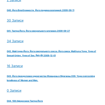
040. Йога Влюбленности. Йога подарка вселенной.2009-09-11
30 Записи
041. Тантра Йога. Йога сексуального влечения.2009-09-27
34 Записи
042. Майтхуна-Йога. Йога сексуального союза. Йога секса. Maithuna Yoga. Yoga of
Sexual-Union. Yoga of Sex. मैथुन-योग 2009-12-01
16 Записи
043. Йога преодоление одиночества Женщины и Мужчины.039. Yoga overcoming
loneliness of Women and Men.
0 Записи
044. 108 Афоризмов Тантра Йоги