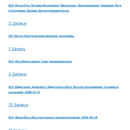
020. Йога и Еда. Питания Физическое, Ментальное, Эмоциональное, Духовное. Йога
и Голодания. Овсянка-Экстра спасение йогов.
3 Записи
021. Йога и Очистительные практики. Шаткармы.
1 Запись
022. Йога Мудр и Бандх. Спец упражнения йоги.
3 Записи
023. Медитация. Дхяна йога. Медитация в Йоге. Йога потока внимания, сознания и
ощущений. 2008-01-27
13 Записи
024. Янтра Йога. Йога зрительного восприятия форм. 2008-06-29