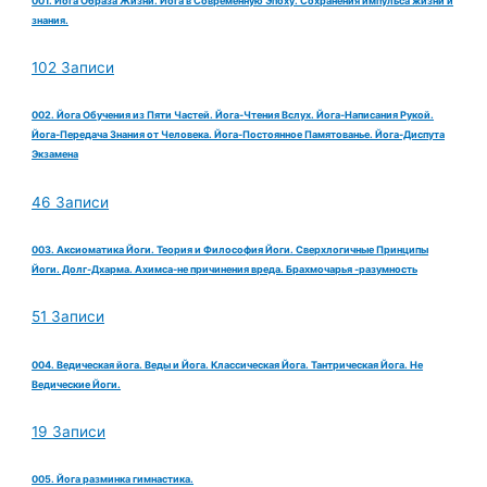
001. Йога Образа Жизни. Йога в Современную Эпоху. Сохранения импульса жизни и
знания.
102 Записи
002. Йога Обучения из Пяти Частей. Йога-Чтения Вслух. Йога-Написания Рукой.
Йога-Передача Знания от Человека. Йога-Постоянное Памятованье. Йога-Диспута
Экзамена
46 Записи
003. Аксиоматика Йоги. Теория и Философия Йоги. Сверхлогичные Принципы
Йоги. Долг-Дхарма. Ахимса-не причинения вреда. Брахмочарья -разумность
51 Записи
004. Ведическая йога. Веды и Йога. Классическая Йога. Тантрическая Йога. Не
Ведические Йоги.
19 Записи
005. Йога разминка гимнастика.