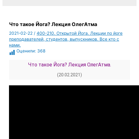
Что такое Йога? Лекция ОлегАтма
2021-02-22
/
400-210. Открытой Йога. Лекции по йоге
преподавателей, студентов, выпускников. Все кто с
нами.
Оценили:
368
Что такое Йога? Лекция ОлегАтма.
(20.02.2021)