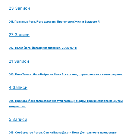
23 Записи
011. Пранаяма йога. Йога дыхания. Проявления Жизни Высшего Я.
27 Записи
012. Ньяса Йога. Йога прикосновения. 2005-07-11
21 Записи
013. Йога Тапаса. Йога Вайрагья. Йога Аскетизма , отрешонности и самоконтроля.
4 Записи
014. Прайога. Йога сверхспособностей помощи людям. Праническая помощь тем
кому плохо.
5 Записи
015. Сообщество йогов. Сангха Варна Джати Йога. Деятельность приносящая