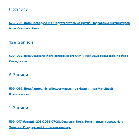
0 Записи
526.-206. Йога Преподавания. Подготовительная группа. Подготовка инструкторов
йоги. Открытая Йога.
139 Записи
599.-058. Йога Свадхьяя. Йога Непрерывного Обучения и Самообразования в Йоге
Патанджали.
5 Записи
599.-059. Йога Ахимса. Йога Воздерживания от Насилия при Малейшей
Возможности.
2 Записи
599.-077-бывший-208-2025-07-28. Открытая Йога . Не причинения вреда. Йога
Эмпатии. Стандартный йоговский кошмар.