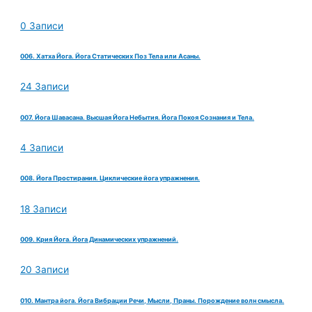
0 Записи
006. Хатха Йога. Йога Статических Поз Тела или Асаны.
24 Записи
007. Йога Шавасана. Высшая Йога Небытия. Йога Покоя Сознания и Тела.
4 Записи
008. Йога Простирания. Циклические йога упражнения.
18 Записи
009. Крия Йога. Йога Динамических упражнений.
20 Записи
010. Мантра йога. Йога Вибрации Речи, Мысли, Праны. Порождение волн смысла.