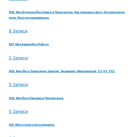
606. Мои Будущие Йога Книги и Творочество. Как я пришел в йогу. История моего
рода. Йога для начинающих.
8 Записи
607. Моя Карма Йога Работа
0 Записи
608. Мои Йога Трансляции Занятий, Экзаменов, Меропреятий, СЗ, КЗ, УПЗ.
0 Записи
609. Моя Йога Реклама и Презентации.
0 Записи
610. Мои статьи в йога журналы.