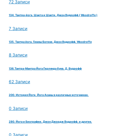
72 Записи
134. Тантра-йога. Шакта и Шакти. Джон Вудрофф ( Woodroffe )
7 Записи
135. Тантра йога. Гимны Богине. Джон Вудрофф. Woodroffe
8 Записи
136.Тантра-Мантра Йога Гирлянда букв. Д. Вудрофф
62 Записи
200. История Йоги. Йога Асаны в различных источниках.
0 Записи
280. Йога и Биографии. Джон Джордж Вудрофф. и другие.
0 Записи