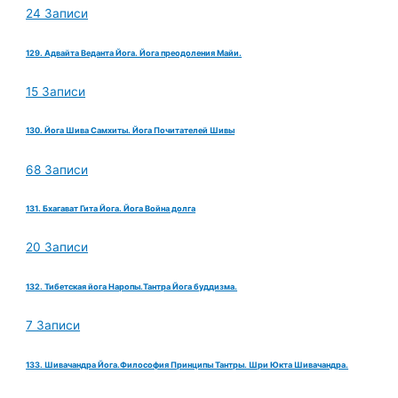
24 Записи
129. Адвайта Веданта Йога. Йога преодоления Майи.
15 Записи
130. Йога Шива Самхиты. Йога Почитателей Шивы
68 Записи
131. Бхагават Гита Йога. Йога Война долга
20 Записи
132. Тибетская йога Наропы.Тантра Йога буддизма.
7 Записи
133. Шивачандра Йога.Философия Принципы Тантры. Шри Юкта Шивачандра.