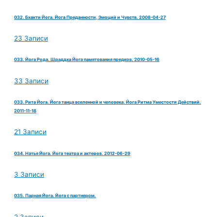
032. Бхакти Йога. Йога Преданности, Эмоций и Чувств. 2008-04-27
23 Записи
033. Йога Рода. Шраддха Йога памятования предков. 2010-05-16
33 Записи
033. Рита Йога. Йога танца вселенной и человека. Йога Ритма Уместости Действий.
2011-11-18
21 Записи
034. Натья Йога. Йога театра и актеров. 2012-06-29
3 Записи
035. Парная Йога. Йога с партнером.
2 Записи