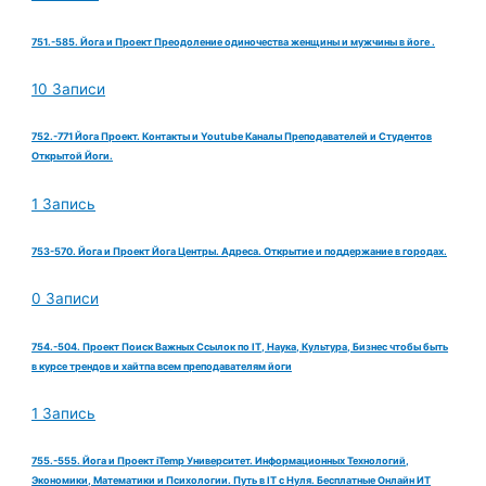
751.-585. Йога и Проект Преодоление одиночества женщины и мужчины в йоге .
10 Записи
752.-771 Йога Проект. Контакты и Youtube Каналы Преподавателей и Студентов
Открытой Йоги.
1 Запись
753-570. Йога и Проект Йога Центры. Адреса. Открытие и поддержание в городах.
0 Записи
754.-504. Проект Поиск Важных Ссылок по IT, Наука, Культура, Бизнес чтобы быть
в курсе трендов и хайтпа всем преподавателям йоги
1 Запись
755.-555. Йога и Проект iTemp Университет. Информационных Технологий,
Экономики, Математики и Психологии. Путь в IT с Нуля. Бесплатные Онлайн ИТ