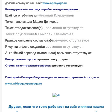
делайте ссылку на наш сайт
www.openyoga.ru
Благодарность всем тем,кто работал над материалом:
-Николай Клементьев
Шаблон
опубликовал
Текст напечатал
а
-Мария Денисова
временно отсутствуют
Текст отредактировал
(а)
—
Текст опубликова
-Николай Клементьев
л
временно отсутствуют
Краткое описание составил(а)-
временно отсутствуют
Рисунки и фото создал(а)-
Английский перевод выполнил(а)-
временно отсутствуют
Контрольные вопросы:
временно отсутствуют
Ответы на контрольные вопросы:
временно отсутствуют
Глоссарий-Словарь-Энциклопедия непонятных терминов йоги здесь:
www.wikiyoga.openyoga.ru
Друзья, если что то не работает на сайте или вы нашли