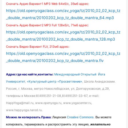
Скачать Аудио
Вариант1 MP3 Web 64кб/с, 35мб адрес:
https://old.openyogaclass.com/av_yoga/tz/2010_02_02_kcp_tz
_double_mantra/20100202_kcp_tz_double_mantra_64.mp3
Скачать Аудио
Вариант2 MP3 Full 128кб/с, 71мб адрес:
https://old.openyogaclass.com/av_yoga/tz/2010_02_02_kcp_tz
_double_mantra/20100202_kcp_tz_double_mantra_128.mp3
Скачать Видео Вариант FLV, 213мб адрес:
https://old.openyogaclass.com/av_yoga/tz/2010_02_02_kcp_tz
_double_mantra/20100202_kcp_tz_double_mantra.flv
Адрес
где нас найти
,контакты:
Международный Открытый Йога
Университет
,
«Культурный центр «Просветление»
, Школа Анандасвами.
Россия, г. Москва, метро Новослободская, ул. Долгоруковская, д.29,
телефоны в Москве:8(499)251-21-08,8(499)251-33-67, e-mail:
HappYoga@mail.ru, www.openyoga.ru, www.yogacenter.ru,
www.happyoga.narod.ru.
Можно ли копировать.Права:
Лицензия
Creative Commons.
Вы можете
копировать, тиражировать и распространять эту лекцию,
желательно