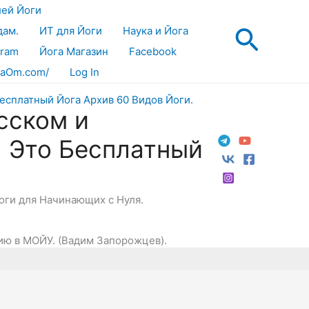
лей Йоги
Поис
дам.
ИТ для Йоги
Наука и Йога
gram
Йога Магазин
Facebook
aOm.com/
Log In
сском и
! Это Бесплатный
Йоги для Начинающих с Нуля.
нию в МОЙУ. (Вадим Запорожцев).