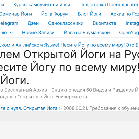
ги
Курсы самоучители йоги
Подготовка Преподавате
Семинар Йоги
Йога Форум
Блог Йоги
Архив по Го
Telegram
Дзен
Одноклассники
Вконтакте
Insta
еню
Новые Записи
Йога на Бауманской
OpenYog
лем Открытой Йоги на Ру
есите Йогу по всему миру
 Йоги.
Это Бесплатный Архив - Энциклопедия 60 Видов и Разделов 
дного Открытого Йога Университета.
оге с нуля. Открытая Йога
2008.06.21. Требования к обуче