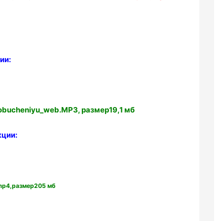
ии:
obucheniyu_web.MP3, размер19,1 мб
кции:
.mp4,размер205 мб