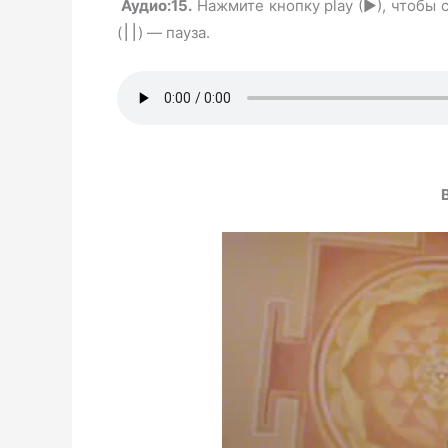
Аудио:
15.
Нажмите кнопку play (►), чтобы 
(
) — пауза.
׀׀
В