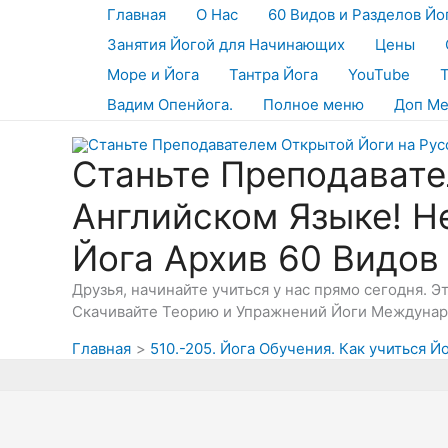
Перейти
Главная
О Нас
60 Видов и Разделов Йо
к
Занятия Йогой для Начинающих
Цены
содержимому
Море и Йога
Тантра Йога
YouTube
Вадим Опенйога.
Полное меню
Доп М
Станьте Преподавате
Английском Языке! Н
Йога Архив 60 Видов
Друзья, начинайте учиться у нас прямо сегодня. 
Скачивайте Теорию и Упражнений Йоги Междунаро
Главная
510.-205. Йога Обучения. Как учиться Й