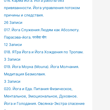
016. Карма йога. Йога работы без
привязанности. Йога управления потоком
причины и следствия.
26 Записи
017. Йога Служения Людям как Абсолюту.
Парасэва-йога. परसेवा योग
12 Записи
018. ЯТра Йога и Йога Хождения по Тропам.
3 Записи
019. Йога Моуна (Mouna). Йога Молчания.
Медитация Безмолвия.
3 Записи
020. Йога и Еда. Питания Физическое,
Ментальное, Эмоциональное, Духовное.
Йога и Голодания. Овсянка-Экстра спасение