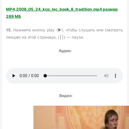
MP4,2008_05_24_kcp_lec_book_8_tradition.mp4 размер
289 МБ
15.
Нажмите кнопку play (►), чтобы слушать или смотреть
лекцию на этой странице, (
) — пауза.
׀׀
Аудио:
Видео: