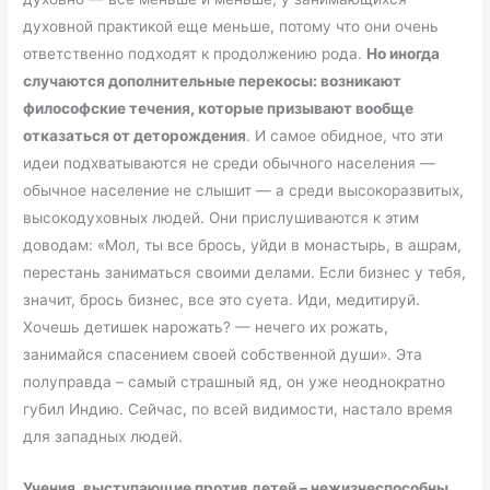
духовной практикой еще меньше, потому что они очень
ответственно подходят к продолжению рода.
Но иногда
случаются дополнительные перекосы: возникают
философские течения, которые призывают вообще
отказаться от деторождения
. И самое обидное, что эти
идеи подхватываются не среди обычного населения —
обычное население не слышит — а среди высокоразвитых,
высокодуховных людей. Они прислушиваются к этим
доводам: «Мол, ты все брось, уйди в монастырь, в ашрам,
перестань заниматься своими делами. Если бизнес у тебя,
значит, брось бизнес, все это суета. Иди, медитируй.
Хочешь детишек нарожать? — нечего их рожать,
занимайся спасением своей собственной души». Эта
полуправда – самый страшный яд, он уже неоднократно
губил Индию. Сейчас, по всей видимости, настало время
для западных людей.
Учения, выступающие против детей – нежизнеспособны.