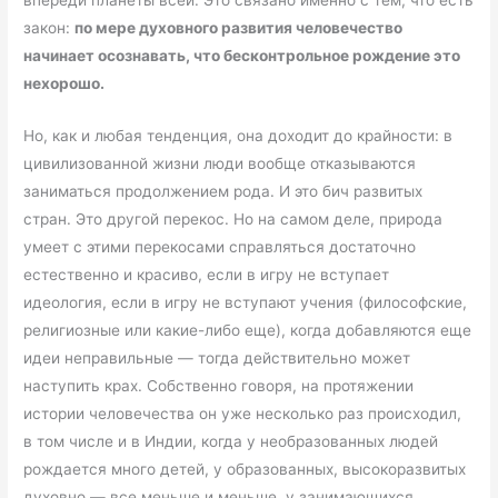
впереди планеты всей. Это связано именно с тем, что есть
закон:
по мере духовного развития человечество
начинает осознавать, что бесконтрольное рождение это
нехорошо.
Но, как и любая тенденция, она доходит до крайности: в
цивилизованной жизни люди вообще отказываются
заниматься продолжением рода. И это бич развитых
стран. Это другой перекос. Но на самом деле, природа
умеет с этими перекосами справляться достаточно
естественно и красиво, если в игру не вступает
идеология, если в игру не вступают учения (философские,
религиозные или какие-либо еще), когда добавляются еще
идеи неправильные — тогда действительно может
наступить крах. Собственно говоря, на протяжении
истории человечества он уже несколько раз происходил,
в том числе и в Индии, когда у необразованных людей
рождается много детей, у образованных, высокоразвитых
духовно — все меньше и меньше, у занимающихся