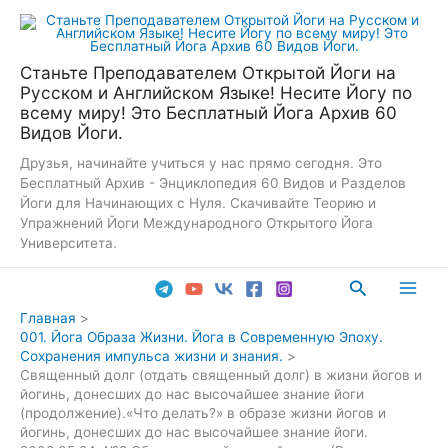
Перейти
к
содержимому
Станьте Преподавателем Открытой Йоги на
Русском и Английском Языке! Несите Йогу по
всему миру! Это Бесплатный Йога Архив 60
Видов Йоги.
Друзья, начинайте учиться у нас прямо сегодня. Это
Бесплатный Архив - Энциклопедия 60 Видов и Разделов
Йоги для Начинающих с Нуля. Скачивайте Теорию и
Упражнений Йоги Международного Открытого Йога
Университета.
Поиск
Main
Главная
001. Йога Образа Жизни. Йога в Современную Эпоху.
Men
Сохранения импульса жизни и знания.
Священный долг (отдать священный долг) в жизни йогов и
йогинь, донесших до нас высочайшее знание йоги
(продолжение).«Что делать?» в образе жизни йогов и
йогинь, донесших до нас высочайшее знание йоги.