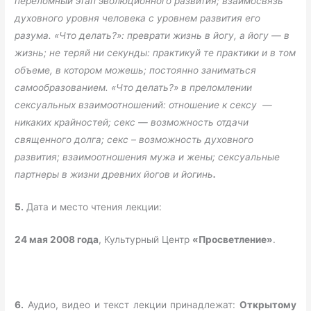
переломный этап эволюционного развития; взаимосвязь
духовного уровня человека с уровнем развития его
разума. «Что делать?»: преврати жизнь в йогу, а йогу — в
жизнь; не теряй ни секунды: практикуй те практики и в том
объеме, в котором можешь; постоянно заниматься
самообразованием. «Что делать?» в преломлении
сексуальных взаимоотношений: отношение к сексу —
никаких крайностей; секс — возможность отдачи
священного долга; секс – возможность духовного
развития; взаимоотношения мужа и жены; сексуальные
партнеры в жизни древних йогов и йогинь
.
5.
Дата и место чтения лекции:
24 мая 2008 года
, Культурный Центр
«Просветление»
.
6.
Аудио, видео и текст лекции принадлежат:
Открытому