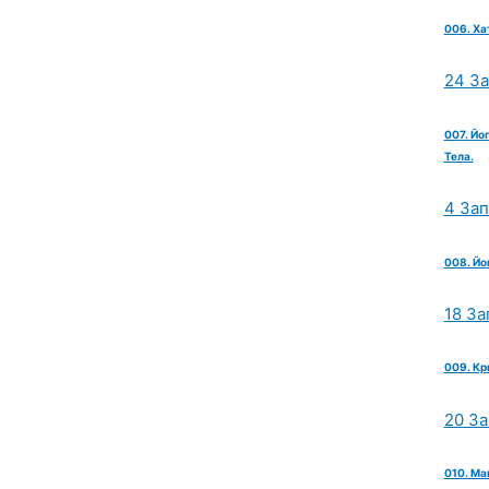
006. Ха
24 З
007. Йо
Тела.
4 За
008. Йо
18 За
009. Кр
20 З
010. Ма