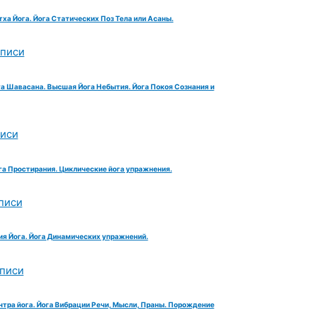
тха Йога. Йога Статических Поз Тела или Асаны.
аписи
га Шавасана. Высшая Йога Небытия. Йога Покоя Сознания и
писи
га Простирания. Циклические йога упражнения.
писи
ия Йога. Йога Динамических упражнений.
аписи
нтра йога. Йога Вибрации Речи, Мысли, Праны. Порождение