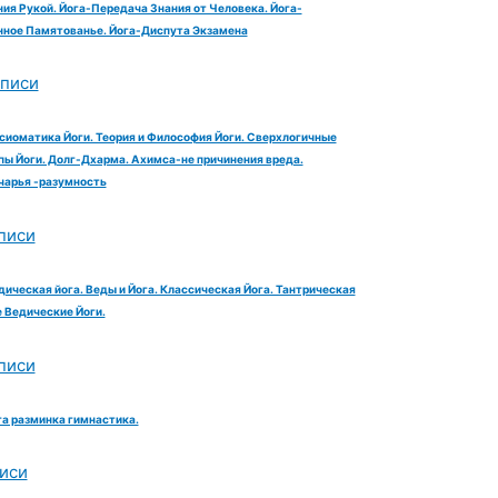
ия Рукой. Йога-Передача Знания от Человека. Йога-
ное Памятованье. Йога-Диспута Экзамена
аписи
сиоматика Йоги. Теория и Философия Йоги. Сверхлогичные
ы Йоги. Долг-Дхарма. Ахимса-не причинения вреда.
чарья -разумность
писи
дическая йога. Веды и Йога. Классическая Йога. Тантрическая
е Ведические Йоги.
писи
га разминка гимнастика.
иси