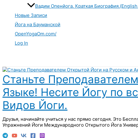
Вадим Опенйога. Краткая Биография.(English
Новые Записи
Йога на Бауманской
OpenYogaOm.com/
Log In
Поиск
Станьте Преподавателем
Языке! Несите Йогу по в
Видов Йоги.
Друзья, начинайте учиться у нас прямо сегодня. Это Бесп
Упражнений Йоги Международного Открытого Йога Универ