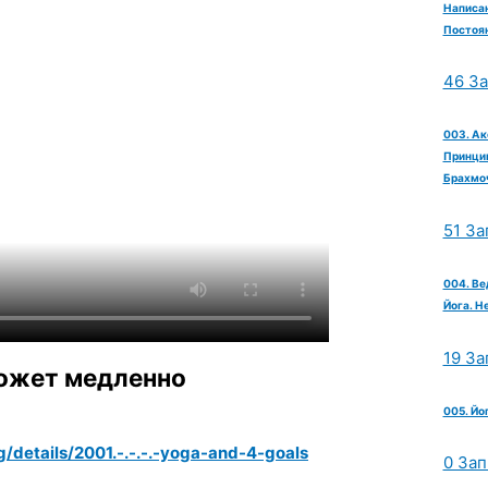
Написан
Постоян
46 З
003. Ак
Принцип
Брахмо
51 За
004. Ве
Йога. Н
19 За
может медленно
005. Йо
/details/2001.-.-.-.-yoga-and-4-goals
0 Зап