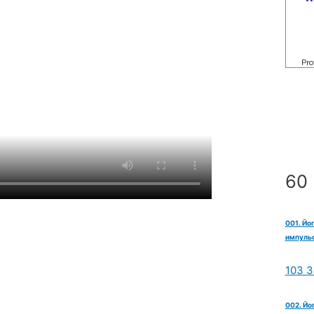
60 
001. Йо
импульс
103 З
002. Йо