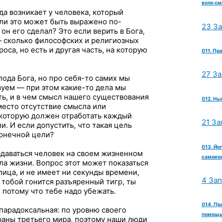
волн см
гда возникает у человека, который
Или это может быть выражено по-
23 З
 он его сделал? Это если верить в Бога,
 — сколько философских и религиозных
роса, но есть и другая часть, на которую
011. Пр
27 З
пода Бога, но про себя-то самих мы
вуем — при этом какие-то дела мы
ть, и в чем смысл нашего существования
012. Нь
место отсутствие смысла или
 которую должен отработать каждый
21 За
. И если допустить, что такая цель
конечной цели?
013. Йо
адаваться человек на своем жизненном
самокон
ла жизни. Вопрос этот может показаться
лица, и не имеет ни секунды времени,
4 За
 тобой гонится разъяренный тигр, ты
 потому что тебе надо убежать.
014. Пр
 парадоксальная: по уровню своего
помощь 
раны третьего мира, поэтому наши люди