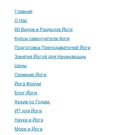
Перейти
к
Главная
содержимому
О Нас
60 Видов и Разделов Йоги
Курсы самоучители йоги
Подготовка Преподавателей Йоги
Занятия Йогой для Начинающих
Цены
Семинар Йоги
Йога Форум
Блог Йоги
Архив по Годам.
ИТ для Йоги
Наука и Йога
Море и Йога