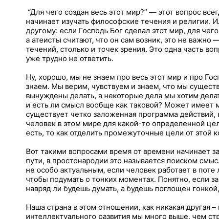
“Для чего создан весь этот мир?” — этот вопрос все
начинает изучать философские течения и религии. 
другому: если Господь Бог сделал этот мир, для чего
а атеисты считают, что он сам возник, это не важно
течений, столько и точек зрения. Это одна часть воп
уже трудно не ответить.
Ну, хорошо, мы не знаем про весь этот мир и про Гос
знаем. Мы верим, чувствуем и знаем, что мы сущест
вынуждены делать, а некоторые дела мы хотим дела
и есть ли смысл вообще как таковой? Может имеет 
существует четко заложенная программа действий,
человек в этом мире для какой-то определенной цели
есть, то как отделить промежуточные цели от этой 
Вот такими вопросами время от времени начинает з
пути, в простонародии это называется поиском смыс
не особо актуальным, если человек работает в поте 
чтобы подумать о тонких моментах. Понятно, если за
навряд ли будешь думать, а будешь поглощен гонкой,
Наша страна в этом отношении, как никакая другая –
интеллектуального развития мы много выше, чем ст