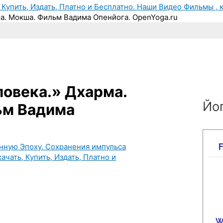
, Купить, Издать, Платно и Бесплатно. Наши Видео Фильмы , к
ма. Мокша. Фильм Вадима Опенйога. OpenYoga.ru
ловека.» Дхарма.
Йог
ьм Вадима
енную Эпоху. Сохранения импульса
качать, Купить, Издать, Платно и