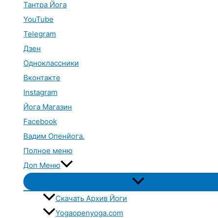
Тантра Йога
YouTube
Telegram
Дзен
Одноклассники
Вконтакте
Instagram
Йога Магазин
Facebook
Вадим Опенйога.
Полное меню
Доп Меню
Переключатель
меню
Скачать Архив Йоги
Yogaopenyoga.com