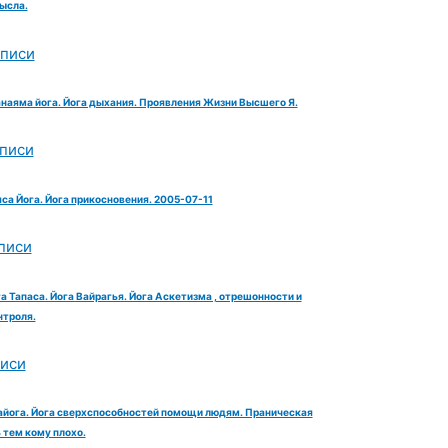
ысла.
аписи
анаяма йога. Йога дыхания. Проявления Жизни Высшего Я.
аписи
яса Йога. Йога прикосновения. 2005-07-11
писи
га Тапаса. Йога Вайрагья. Йога Аскетизма , отрешонности и
троля.
писи
айога. Йога сверхспособностей помощи людям. Праническая
тем кому плохо.