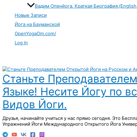
Вадим Опенйога. Краткая Биография.(English
Новые Записи
Йога на Бауманской
OpenYogaOm.com/
Log In
Поиск
Станьте Преподавателем
Языке! Несите Йогу по в
Видов Йоги.
Друзья, начинайте учиться у нас прямо сегодня. Это Бесп
Упражнений Йоги Международного Открытого Йога Универ