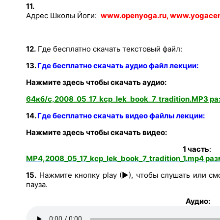
11.
Адрес Школы Йоги:
www.openyoga.ru, www.yogacent
12.
Где бесплатно скачать текстовый файл:
13.
Где бесплатно скачать аудио файл лекции:
Нажмите здесь чтобы скачать аудио:
64кб/с,2008_05_17_kcp_lek_book_7_tradition.MP3 ра
14.
Где бесплатно скачать видео файлы лекции:
Нажмите здесь чтобы скачать видео:
1 часть
:
MP4,2008_05_17_kcp_lek_book_7_tradition_1.mp4 ра
15.
Нажмите кнопку play (►), чтобы слушать или смо
пауза.
Аудио: