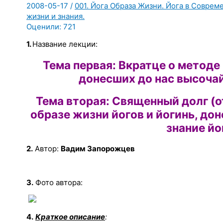
2008-05-17
/
001. Йога Образа Жизни. Йога в Соврем
жизни и знания.
Оценили:
721
1.
Название лекции:
Тема первая: Вкратце о методе 
донесших до нас высочай
Тема вторая: Священный долг (о
образе жизни йогов и йогинь, до
знание йо
2.
Автор:
Вадим Запорожцев
3.
Фото автора:
4.
Краткое описание
: