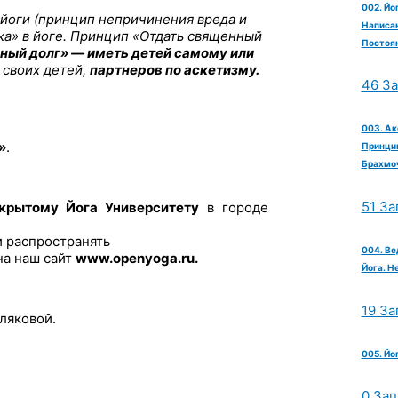
002. Йо
йоги (принцип непричинения вреда и
Написан
ка» в йоге. Принцип «Отдать священный
Постоян
ный долг» — иметь детей самому или
 своих детей,
партнеров по аскетизму.
46 З
003. Ак
»
.
Принцип
Брахмо
51 За
крытому Йога Университету
в городе
и распространять
004. Ве
на наш сайт
www.openyoga.ru.
Йога. Н
19 За
ляковой.
005. Йо
0 Зап