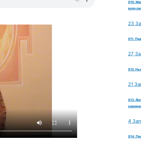
010. Ма
волн см
23 З
011. Пр
27 З
012. Нь
21 За
013. Йо
самокон
4 За
014. Пр