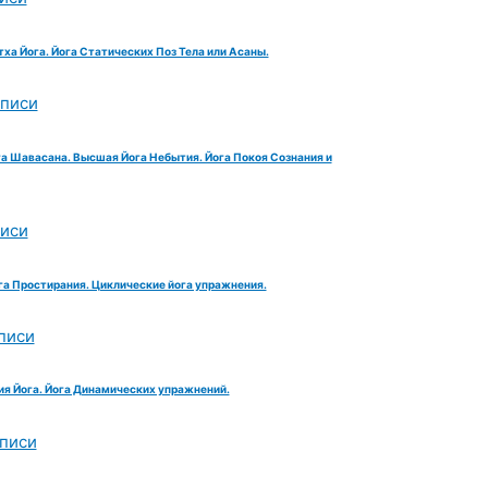
тха Йога. Йога Статических Поз Тела или Асаны.
аписи
га Шавасана. Высшая Йога Небытия. Йога Покоя Сознания и
писи
га Простирания. Циклические йога упражнения.
писи
ия Йога. Йога Динамических упражнений.
аписи