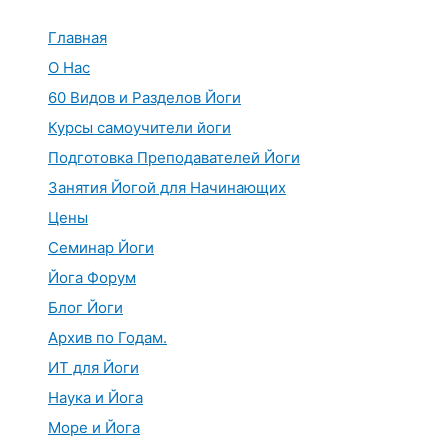
Перейти
к
Главная
содержимому
О Нас
60 Видов и Разделов Йоги
Курсы самоучители йоги
Подготовка Преподавателей Йоги
Занятия Йогой для Начинающих
Цены
Семинар Йоги
Йога Форум
Блог Йоги
Архив по Годам.
ИТ для Йоги
Наука и Йога
Море и Йога