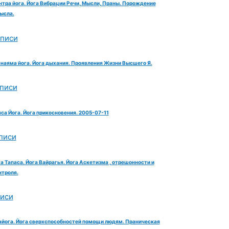
нтра йога. Йога Вибрации Речи, Мысли, Праны. Порождение
ысла.
аписи
анаяма йога. Йога дыхания. Проявления Жизни Высшего Я.
аписи
яса Йога. Йога прикосновения. 2005-07-11
писи
га Тапаса. Йога Вайрагья. Йога Аскетизма , отрешонности и
троля.
писи
айога. Йога сверхспособностей помощи людям. Праническая