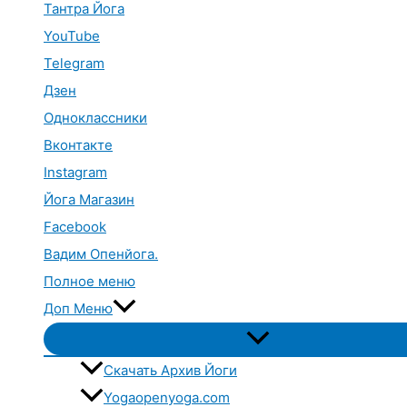
Тантра Йога
YouTube
Telegram
Дзен
Одноклассники
Вконтакте
Instagram
Йога Магазин
Facebook
Вадим Опенйога.
Полное меню
Доп Меню
Переключатель
меню
Скачать Архив Йоги
Yogaopenyoga.com