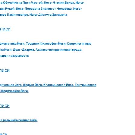
га Обучения из Пяти Частей. Йога-Чтения Вслух. Йога-
ия Рукой. Йога-Передача Знания от Человека. Йога-
ное Памятованье. Йога-Диспута Экзамена
аписи
сиоматика Йоги. Теория и Философия Йоги. Сверхлогичные
ы Йоги. Долг-Дхарма. Ахимса-не причинения вреда.
чарья -разумность
писи
дическая йога. Веды и Йога. Классическая Йога. Тантрическая
е Ведические Йоги.
писи
га разминка гимнастика.
иси