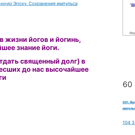
енную Эпоху. Сохранения импульса
в жизни йогов и йогинь,
шее знание йоги.
тдать священный долг) в
несших до нас высочайшее
ги
60 
001. Йо
импульс
104 З