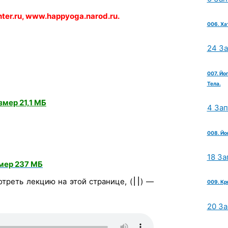
er.ru, www.happyoga.narod.ru.
006. Ха
24 З
007. Йо
Тела.
змер 21,1 МБ
4 За
008. Йо
18 За
змер 237 МБ
треть лекцию на этой странице, (
) —
׀׀
009. Кр
20 З