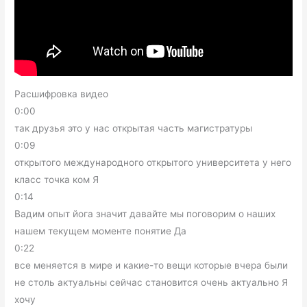
Расшифровка видео
0:00
так друзья это у нас открытая часть магистратуры
0:09
открытого международного открытого университета у него
класс точка ком Я
0:14
Вадим опыт йога значит давайте мы поговорим о наших
нашем текущем моменте понятие Да
0:22
все меняется в мире и какие-то вещи которые вчера были
не столь актуальны сейчас становится очень актуально Я
хочу