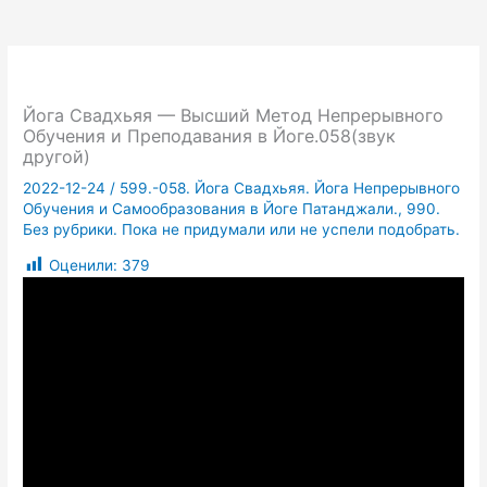
Йога Свадхьяя — Высший Метод Непрерывного
Обучения и Преподавания в Йоге.058(звук
другой)
2022-12-24
/
599.-058. Йога Свадхьяя. Йога Непрерывного
Обучения и Самообразования в Йоге Патанджали.
,
990.
Без рубрики. Пока не придумали или не успели подобрать.
Оценили:
379