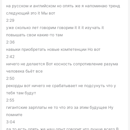
на русском и английском но опять же я напоминаю тренд
следующий это it Мы вот
2:29
уже сколько лет говорим говорим it it it изучать it
повышать свои какие-то там
2:36
навыки приобретать новые компетенции Но вот
2:42
ничего не делается Вот косность сопротивление разума
человека бьёт все
2:50
рекорды вот ничего не срабатывает не подсунуть что у
тебя там будут
2:55
гигантские зарплаты не то что это за этим будущее Ну
помните
3:04
да то есть опять же наш опыт говорит что лучше всего В