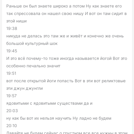
Раньше он был знаете широко а потом Ну как знаете его
так спрессовала он нашел свою нишу И вот он там сидит в
этой ниши
19:38
никуда не делась это там же и живёт и конечно же очень
большой культурный шок
19:45
И это всё почему-то тоже иногда называется йогой Вот это
особенно печально значит
19:51
вот после открытой йоги попасть Вот в эти вот реликтовые
эти джун джунгли
19:57
ядовитыми с ядовитыми существами да и
20:03
ну как бы вот их нельзя научить Ну ладно не будем
20:10
Давайте не будем сейчас о грустном все все нужны в этом