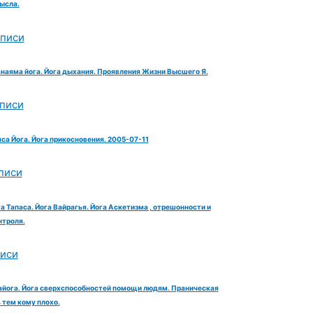
ысла.
аписи
анаяма йога. Йога дыхания. Проявления Жизни Высшего Я.
аписи
яса Йога. Йога прикосновения. 2005-07-11
писи
га Тапаса. Йога Вайрагья. Йога Аскетизма , отрешонности и
троля.
писи
айога. Йога сверхспособностей помощи людям. Праническая
тем кому плохо.