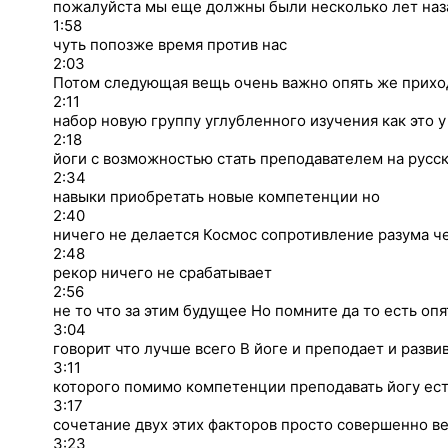
пожалуйста мы еще должны были несколько лет наза
1:58
чуть попозже время против нас
2:03
Потом следующая вещь очень важно опять же приход
2:11
набор новую группу углубленного изучения как это у
2:18
йоги с возможностью стать преподавателем на русс
2:34
навыки приобретать новые компетенции но
2:40
ничего не делается Космос сопротивление разума ч
2:48
рекор ничего не срабатывает
2:56
не то что за этим будущее Но помните да то есть оп
3:04
говорит что лучше всего В йоге и преподает и разви
3:11
которого помимо компетенции преподавать йогу ес
3:17
сочетание двух этих факторов просто совершенно в
3:23