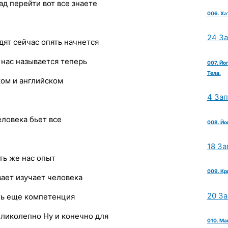
д перейти вот все знаете
006. Ха
24 З
ят сейчас опять начнется
 нас называется теперь
007. Йо
Тела.
ком и английском
4 За
еловека бьет все
008. Йо
18 За
ять же нас опыт
009. Кр
вает изучает человека
20 З
ть еще компетенция
еликолепно Ну и конечно для
010. Ма