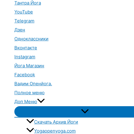
Тантра Йога
YouTube
Telegram
Дзен
Одноклассники
Вконтакте
Instagram
Йога Магазин
Facebook
Вадим Опенйога.
Полное меню
Доп Меню
Переключатель
меню
Скачать Архив Йоги
Yogaopenyoga.com