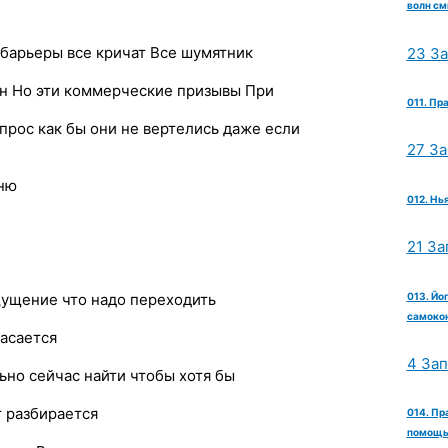
волн см
 барьеры все кричат Все шумятник
23 З
н Но эти коммерческие призывы При
011. Пр
прос как бы они не вертелись даже если
27 З
мню
012. Нь
21 За
013. Йо
щущение что надо переходить
самокон
касается
4 За
ьно сейчас найти чтобы хотя бы
 разбирается
014. Пр
помощь 