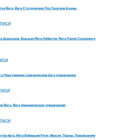
тха Йога. Йога Статических Поз Тела или Асаны.
аписи
га Шавасана. Высшая Йога Небытия. Йога Покоя Сознания и
писи
га Простирания. Циклические йога упражнения.
писи
ия Йога. Йога Динамических упражнений.
аписи
нтра йога. Йога Вибрации Речи, Мысли, Праны. Порождение