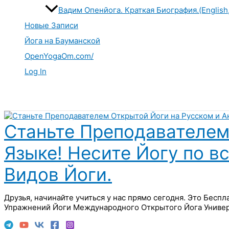
Вадим Опенйога. Краткая Биография.(English
Новые Записи
Йога на Бауманской
OpenYogaOm.com/
Log In
Поиск
Станьте Преподавателем
Языке! Несите Йогу по в
Видов Йоги.
Друзья, начинайте учиться у нас прямо сегодня. Это Бесп
Упражнений Йоги Международного Открытого Йога Универ