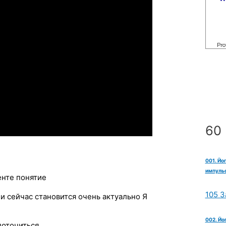
60 
001. Йо
импульс
нте понятие
105 З
и сейчас становится очень актуально Я
002. Йо
доточиться