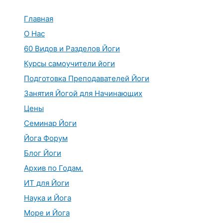
Перейти
к
Главная
содержимому
О Нас
60 Видов и Разделов Йоги
Курсы самоучители йоги
Подготовка Преподавателей Йоги
Занятия Йогой для Начинающих
Цены
Семинар Йоги
Йога Форум
Блог Йоги
Архив по Годам.
ИТ для Йоги
Наука и Йога
Море и Йога