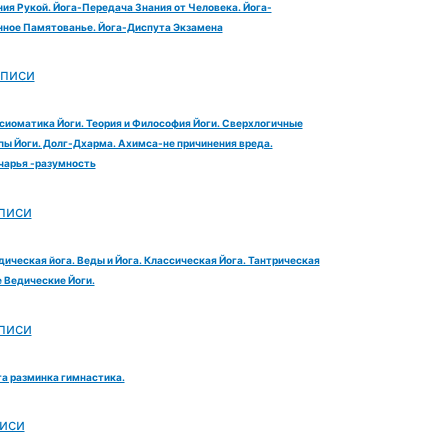
ия Рукой. Йога-Передача Знания от Человека. Йога-
ное Памятованье. Йога-Диспута Экзамена
аписи
сиоматика Йоги. Теория и Философия Йоги. Сверхлогичные
ы Йоги. Долг-Дхарма. Ахимса-не причинения вреда.
чарья -разумность
писи
дическая йога. Веды и Йога. Классическая Йога. Тантрическая
е Ведические Йоги.
писи
га разминка гимнастика.
иси