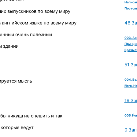
Написан
Постоян
ших выпускников по всему миру
а английском языке по всему миру
46 З
ценный очень полезный
003. Ак
Принцип
м здании
Брахмо
51 За
004. Ве
ируется мысль
Йога. Н
19 За
бы никуда не спешить и так
005. Йо
 которые ведут
0 Зап