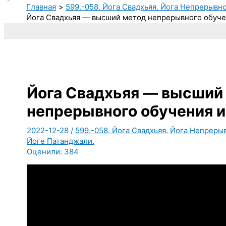
Главная
599.-058. Йога Свадхьяя. Йога Непрерывн
Йога Свадхьяя — высший метод непрерывного обуче
Йога Свадхьяя — высший
непрерывного обучения и
2022-12-28
/
599.-058. Йога Свадхьяя. Йога Непреры
Йоге Патанджали.
Оценили:
384