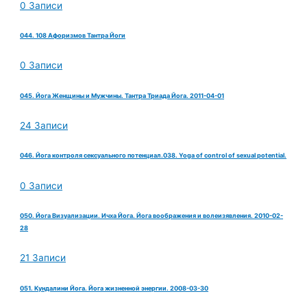
0 Записи
044. 108 Афоризмов Тантра Йоги
0 Записи
045. Йога Женщины и Мужчины. Тантра Триада Йога. 2011-04-01
24 Записи
046. Йога контроля сексуального потенциал.038. Yoga of control of sexual potential.
0 Записи
050. Йога Визуализации. Ичха Йога. Йога воображения и волеизявления. 2010-02-
28
21 Записи
051. Кундалини Йога. Йога жизненной энергии. 2008-03-30