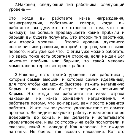
2.Наконец, следующий тип работника, следующий
уровень —
Это когда вы работаете из-за награждения,
вознаграждения, собственно говоря, когда вы
работаете вы думаете не столько о том, что вас
накажут, вы больше предвкушаете какие прибыли и
барыши вы будете получать. Это второй тип работника,
или второй уровень. Второй уровень духовного
состояния или развития, который, еще раз, много выше
первого, и это уже кое что. С этим уже можно работать.
Но здесь тоже есть обратная сторона, если не дай Бог
исчезнет прибыль или барыши, то такой человек
моментально теряет интерес к работе.
3.Наконец, есть третий уровень, тип работника ,
который самый высший, и который самый идеальный,
для того чтобы как можно быстрее изжить негативную
Карму, и как можно быстрее получить позитивной
Кармы. Это когда вы работаете не из-за страха
наказания, не из-за ожидания награждения. А
работаете потому, что во-первых, вам просто нравится
работать. И что вы получаете удовольствие от самого
процесса. Вы видите какую-то работу, и вам хочется ее
довершить до конца, и вы делаете и испытываете
удовлетворение, и вы со стороны на себя посмотрели, и
сказали, какой я молодец! Как классно! Не ожидая
награды. Не боясь, так сказать наказания. Вот это