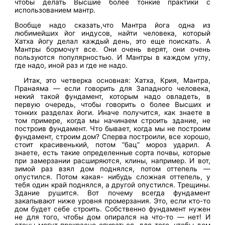
чтобы делать Высшие более тонкие практики с
использованием мантр.
Вообще надо сказать,что Мантра йога одна из
любимейших йог индусов, найти человека, который
Хатха йогу делал каждый день, это еще поискать. А
Мантры бормочут все. Они очень верят, они очень
пользуются популярностью. И Мантры в каждом углу,
где надо, иной раз и где не надо.
Итак, это четверка основная: Хатха, Крия, Мантра,
Пранаяма — если говорить для Западного человека,
некий такой фундамент, которым надо овладеть, в
первую очередь, чтобы говорить о более Высших и
тонких разделах йоги. Иначе получится, как знаете в
том примере, когда мы начинаем строить здание, не
построив фундамент. Что бывает, когда мы не построим
фундамент, строим дом? Сперва построили, все хорошо,
стоит красивенький, потом “бац” мороз ударил. А
знаете, есть такие определенные сорта почвы, которые
при замерзании расширяются, клины, например. И вот,
зимой раз взял дом поднялся, потом оттепель —
опустился. Потом какая- нибудь сложная оттепель, у
тебя один край поднялся, а другой опустился. Трещины.
Здание рушится. Вот почему всегда фундамент
закапывают ниже уровня промерзания. Это, если кто-то
дом будет себе строить. Собственно фундамент нужен
не для того, чтобы дом опирался на что-то — нет! И
стены могут прекрасно опираться, для того, чтобы дом