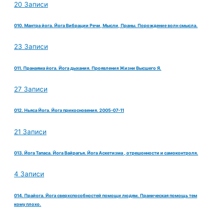
20 Записи
010. Мантра йога. Йога Вибрации Речи, Мысли, Праны. Порождение волн смысла.
23 Записи
011. Пранаяма йога. Йога дыхания. Проявления Жизни Высшего Я.
27 Записи
012. Ньяса Йога. Йога прикосновения. 2005-07-11
21 Записи
013. Йога Тапаса. Йога Вайрагья. Йога Аскетизма , отрешонности и самоконтроля.
4 Записи
014. Прайога. Йога сверхспособностей помощи людям. Праническая помощь тем
кому плохо.