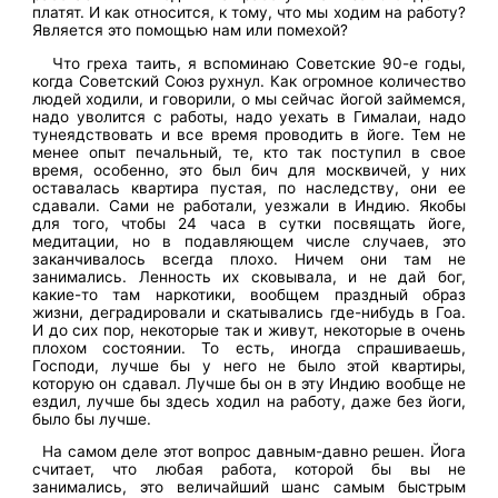
платят. И как относится, к тому, что мы ходим на работу?
Является это помощью нам или помехой?
Что греха таить, я вспоминаю Советские 90-е годы,
когда Советский Союз рухнул. Как огромное количество
людей ходили, и говорили, о мы сейчас йогой займемся,
надо уволится с работы, надо уехать в Гималаи, надо
тунеядствовать и все время проводить в йоге. Тем не
менее опыт печальный, те, кто так поступил в свое
время, особенно, это был бич для москвичей, у них
оставалась квартира пустая, по наследству, они ее
сдавали. Сами не работали, уезжали в Индию. Якобы
для того, чтобы 24 часа в сутки посвящать йоге,
медитации, но в подавляющем числе случаев, это
заканчивалось всегда плохо. Ничем они там не
занимались. Ленность их сковывала, и не дай бог,
какие-то там наркотики, вообщем праздный образ
жизни, деградировали и скатывались где-нибудь в Гоа.
И до сих пор, некоторые так и живут, некоторые в очень
плохом состоянии. То есть, иногда спрашиваешь,
Господи, лучше бы у него не было этой квартиры,
которую он сдавал. Лучше бы он в эту Индию вообще не
ездил, лучше бы здесь ходил на работу, даже без йоги,
было бы лучше.
На самом деле этот вопрос давным-давно решен. Йога
считает, что любая работа, которой бы вы не
занимались, это величайший шанс самым быстрым