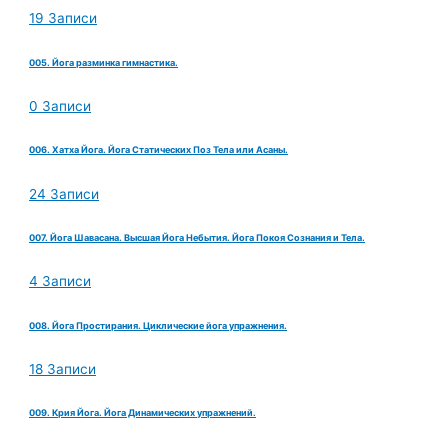
19 Записи
005. Йога разминка гимнастика.
0 Записи
006. Хатха Йога. Йога Статических Поз Тела или Асаны.
24 Записи
007. Йога Шавасана. Высшая Йога Небытия. Йога Покоя Сознания и Тела.
4 Записи
008. Йога Простирания. Циклические йога упражнения.
18 Записи
009. Крия Йога. Йога Динамических упражнений.