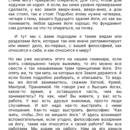
ходуном не ходил. А если, вы ниже уровня промерзания
сделаете, у вас земля вверх-вниз, вверх-вниз, а дом
как стоял, так и стоит. Подобно этому нужна четверка,
четыре стены, вашего будущего здания йоги, но как вы
понимаете, любое здание йоги хорошо. Но фундамент
сам должен на что-то опираться, на почву.
И тут мы с вами подходим к таким видам или
разделами йоги, которые так или иначе регламентирует
или имеют дело, во-первых, с вашей философией, как
относится к себе, и как относится к миру?
Но мы уже касались этого на нашем семинаре, если
взять совершенно такую выжимку, то это можно все
свести к так называемым трем принципами йоги. Это
опять же, те три кита, на которых вся Земля держится. А
если более подробно разбирать, и описывать. То ведь
вы же йогой занимаетесь, скажем Хатхой, Крией,
Мантрой, Пранаямой. Не говоря уже о Высших йогах,
какое-то время, а оставшуюся часть, чем вы
занимаетесь? Ну как, чем? Вы живете, у вас есть
работа. У вас есть друзья знакомые, просто люди
случайные. И вот надо как-то выстроить с ними
отношения. Как-то надо выстроить философию: “Как
жить, чтобы…Это не мешало йоге.” И здесь возникают
вспомогательные, если угодно, философские воззрения
на йогу, такие как относится к своей работе? Мы все
работаем. Мы ходим на работу. Нам за это деньги