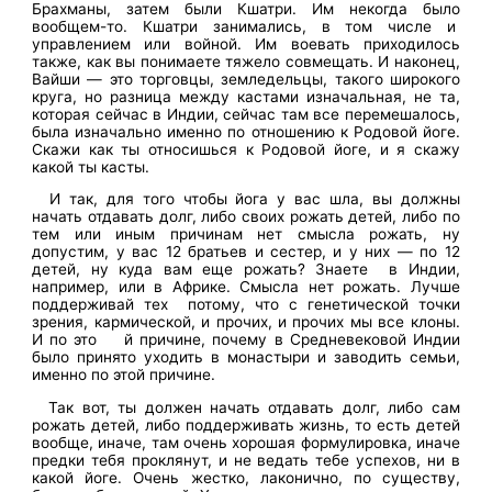
Брахманы, затем были Кшатри. Им некогда было
вообщем-то. Кшатри занимались, в том числе и
управлением или войной. Им воевать приходилось
также, как вы понимаете тяжело совмещать. И наконец,
Вайши — это торговцы, земледельцы, такого широкого
круга, но разница между кастами изначальная, не та,
которая сейчас в Индии, сейчас там все перемешалось,
была изначально именно по отношению к Родовой йоге.
Скажи как ты относишься к Родовой йоге, и я скажу
какой ты касты.
И так, для того чтобы йога у вас шла, вы должны
начать отдавать долг, либо своих рожать детей, либо по
тем или иным причинам нет смысла рожать, ну
допустим, у вас 12 братьев и сестер, и у них — по 12
детей, ну куда вам еще рожать? Знаете в Индии,
например, или в Африке. Смысла нет рожать. Лучше
поддерживай тех потому, что с генетической точки
зрения, кармической, и прочих, и прочих мы все клоны.
И по это
й причине, почему в Средневековой Индии
было принято уходить в монастыри и заводить семьи,
именно по этой причине.
Так вот, ты должен начать отдавать долг, либо сам
рожать детей, либо поддерживать жизнь, то есть детей
вообще, иначе, там очень хорошая формулировка, иначе
предки тебя проклянут, и не ведать тебе успехов, ни в
какой йоге. Очень жестко, лаконично, по существу,