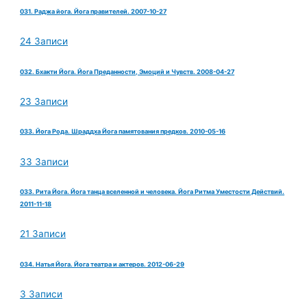
031. Раджа йога. Йога правителей. 2007-10-27
24 Записи
032. Бхакти Йога. Йога Преданности, Эмоций и Чувств. 2008-04-27
23 Записи
033. Йога Рода. Шраддха Йога памятования предков. 2010-05-16
33 Записи
033. Рита Йога. Йога танца вселенной и человека. Йога Ритма Уместости Действий.
2011-11-18
21 Записи
034. Натья Йога. Йога театра и актеров. 2012-06-29
3 Записи