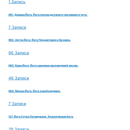
1 Запись
061. Дхарма Йога. Йога поиска должного жизненного пути.
7 Записи
062. Артха Йога. Йога Процветания и Бизнеса.
96 Записи
063. Кама Йога. Йога законных наслаждений жизни.
46 Записи
064. Мокша Йога. Йога освобождения.
7 Записи
127. Йога Сутра Патанджали. Классическая йога.
29 Записи