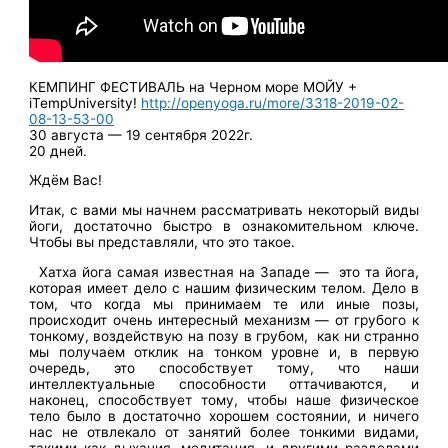
КЕМПИНГ ФЕСТИВАЛЬ на Черном море МОЙУ +
iTempUniversity!
http://openyoga.ru/more/3318-2019-02-
08-13-53-00
30 августа — 19 сентября 2022г.
20 дней.
Ждём Вас!
Итак, с вами мы начнем рассматривать некоторый виды
йоги, достаточно быстро в ознакомительном ключе.
Чтобы вы представляли, что это такое.
Хатха йога самая известная на Западе — это та йога,
которая имеет дело с нашим физическим телом. Дело в
том, что когда мы принимаем те или иные позы,
происходит очень интересный механизм — от грубого к
тонкому, воздействую на позу в грубом, как ни странно
мы получаем отклик на тонком уровне и, в первую
очередь, это способствует тому, что наши
интеллектуальные способности оттачиваются, и
наконец, способствует тому, чтобы наше физическое
тело было в достаточно хорошем состоянии, и ничего
нас не отвлекало от занятий более тонкими видами,
такими как дыхания, медитация, и другими разделами