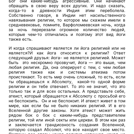
Бог они какие-нибудь агрессивные. Они начинают
обращать в свою веру всех других. И надо сказать,
когда-то в древности Индия этим переболела.
Собственно говоря, в Индии нет насильственного
навязывания религии, то которое мы скажем имели в
средневековье, помните, Варфоломеевская ночь, когда
за ночь перерезали огромное количество людей,
которые чем-то отличались и поэтому этот вид йоги
также есть.
И когда спрашивают является ли йога религией или не
является?И как йога относится к религии? Ответ
следующий друзья: йога- не является религией. Может
быть это нескромно прозвучит, йога — это выше, чем
любая религия. Да, она оперирует с тем, с чем любая
религия также как и системы атеизма потом
проистекают. То есть мир очень сложный, то есть, если
ты обращаешься к Абсолюту, какой-то одной форме
религии и он тебе отвечает. То это не значит, что это
только так и для всех остальных. А представьте себе,
атеист, который обращается к Абсолюту с просьбой его
не беспокоить. Он и не беспокоит. И атеист живет в том
мире, как если бы не было никаких религий. И в его
Вселенной другие законы. Хотя атеист может жить
рядом бок о бок с каким-нибудь представителем
религии, той или иной секты или церкви. В этом как раз
и заключается грандиозность создания Вселенной,
которую создал Абсолют, что все находят свое место.