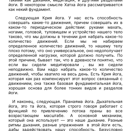
йоги. В некотором смысле Хатха йога рассматривается
как некий фундамент.
Следующая Крия йога. У нас есть способность
совершать какие-то движения, причем совершать их в
каком-то периодическом действии: руками махать,
ногами, головой, туловищем и устройство нашего тело
таково, что мы должны в течении дня набрать какое-то
количество движений. Если мы не набираем
определенное количество движений, то нашему телу
плохо потому, что оно универсальное, оно недополучает
определенной нагрузки, которой должно получить. По
этой причине, бывает так, что в древности понятно, что
если вы сидели медитировали , вы же сидели
неподвижно. Вам надо набрать какое-то количество
движений, чтобы хватило на весь день. Есть Крия йога,
которая как раз компенсирует этот вопрос связанный с
движением, она также базовая фундаментальная йога,
хорошая основа для более тонких видов и разделов
йоги.
И наконец, следующая. Пранаяма йога. Дыхательная
йога, это та йога, которая строго говоря работает с
функцией по привлечению потока праны во все
возрастающем масштабе. А основной механизм,
который она использует — это наше дыхание. Разные
ритмы дыхания, разные упражнения в этой йоги есть,
дабы задействовать нашу способность. Безусловно