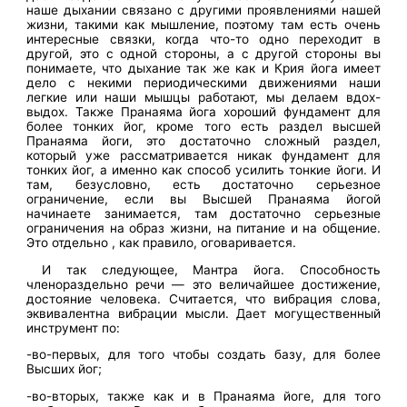
наше дыхании связано с другими проявлениями нашей
жизни, такими как мышление, поэтому там есть очень
интересные связки, когда что-то одно переходит в
другой, это с одной стороны, а с другой стороны вы
понимаете, что дыхание так же как и Крия йога имеет
дело с некими периодическими движениями наши
легкие или наши мышцы работают, мы делаем вдох-
выдох. Также Пранаяма йога хороший фундамент для
более тонких йог, кроме того есть раздел высшей
Пранаяма йоги, это достаточно сложный раздел,
который уже рассматривается никак фундамент для
тонких йог, а именно как способ усилить тонкие йоги. И
там, безусловно, есть достаточно серьезное
ограничение, если вы Высшей Пранаяма йогой
начинаете занимается, там достаточно серьезные
ограничения на образ жизни, на питание и на общение.
Это отдельно , как правило, оговаривается.
И так следующее, Мантра йога. Способность
членораздельно речи — это величайшее достижение,
достояние человека. Считается, что вибрация слова,
эквивалентна вибрации мысли. Дает могущественный
инструмент по:
-во-первых, для того чтобы создать базу, для более
Высших йог;
-во-вторых, также как и в Пранаяма йоге, для того