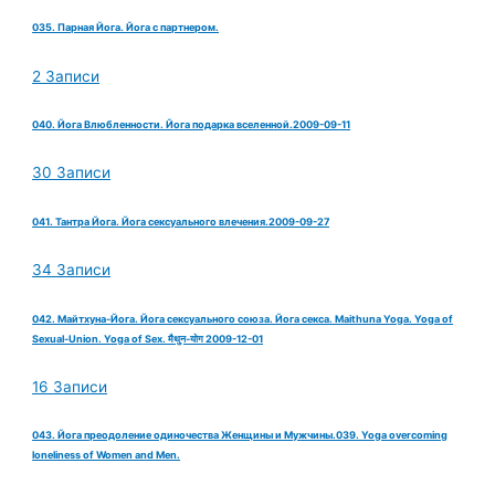
035. Парная Йога. Йога с партнером.
2 Записи
040. Йога Влюбленности. Йога подарка вселенной.2009-09-11
30 Записи
041. Тантра Йога. Йога сексуального влечения.2009-09-27
34 Записи
042. Майтхуна-Йога. Йога сексуального союза. Йога секса. Maithuna Yoga. Yoga of
Sexual-Union. Yoga of Sex. मैथुन-योग 2009-12-01
16 Записи
043. Йога преодоление одиночества Женщины и Мужчины.039. Yoga overcoming
loneliness of Women and Men.