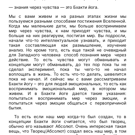
— знания через чувства — это Бхакти йога.
Мы с вами живем и на разных этапах жизни мы
пользуемся разными способами постижения Вселенной.
Когда мы маленькие дети, мы больше воспринимаем
мир через чувства, к нам приходят чувства, и мы
больше на них реагируем, постигая мир. Вы подросли,
начали что-то интеллектуальное узнавать, и приходит
такая составляющая как размышление, изучение
анализ. Но кроме того, есть еще такой не очевидный
для Западного человека способ познания мира через
действие. То есть чувства могут обманывать и
концепции могут обманывать, до тех пор пока ты не
сделал эксперимент, пока ты чего-то не начал
воплощать в жизнь. То есть что-то делать, шевелится
пока не начал. И сейчас мы с вами рассматриваем
Бхакти йогу – это для людей эмоциональных, то есть как
воспринимать эмоциональный мир, в котором мы
живем. И в Бхакти йоге дается такие указания:
попытаться воспринимать мир через эмоции, и
попытаться через эмоции общаться с первопричиной
бытия.
То есть если наш мир когда-то был создан, то в
концепции Бхакти йоги считается, что был творец,
обычно его называют Абсолют. Очень интересная такая
вещь, что Творец(Абсолют) создал весь наш мир, в том