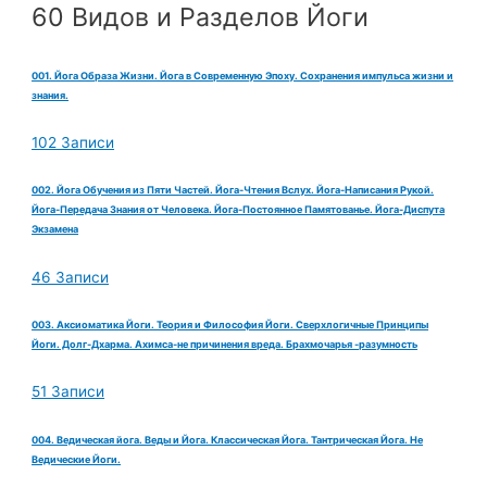
60 Видов и Разделов Йоги
001. Йога Образа Жизни. Йога в Современную Эпоху. Сохранения импульса жизни и
знания.
102 Записи
002. Йога Обучения из Пяти Частей. Йога-Чтения Вслух. Йога-Написания Рукой.
Йога-Передача Знания от Человека. Йога-Постоянное Памятованье. Йога-Диспута
Экзамена
46 Записи
003. Аксиоматика Йоги. Теория и Философия Йоги. Сверхлогичные Принципы
Йоги. Долг-Дхарма. Ахимса-не причинения вреда. Брахмочарья -разумность
51 Записи
004. Ведическая йога. Веды и Йога. Классическая Йога. Тантрическая Йога. Не
Ведические Йоги.