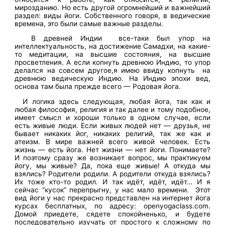
мирозданию. Но есть другой огромнейший и важнейший
раздел: виды йоги. Собственного говоря, в ведические
времена, это были самые важные разделы.
В древней Индии все-таки был упор на
интеллектуальность, на достижение Самадхи, на какие-
то медитации, на высшие состояния, на высшие
просветления. А если копнуть древнюю Индию, то упор
делался на совсем другое,я имею ввиду копнуть на
древнюю ведическую Индию. На Индию эпохи вед,
основа там была прежде всего — Родовая йога.
И логика здесь следующая, любая йога, так как и
любая философия, религия и так далее и тому подобное,
имеет смысл и хороши только в одном случае, если
есть живые люди. Если живых людей нет — друзья, не
бывает никаких йог, никаких религий, так же как и
атеизм. В мире важней всего живой человек. Есть
жизнь — есть йога. Нет жизни — нет йоги. Понимаете?
И поэтому сразу же возникает вопрос, мы практикуем
йогу, мы живые? Да, пока еще живые! А откуда мы
взялись? Родители родили. А родители откуда взялись?
Их тоже кто-то родил. И так идёт, идёт, идёт… И я
сейчас “кусок” перепрыгну, у нас мало времени. Этот
вид йоги у нас прекрасно представлен на интернет йога
курсах бесплатных, по адресу: openyogaclass.com.
Домой приедете, сядете спокойненько, и будете
последовательно изучать от простого к сложному по