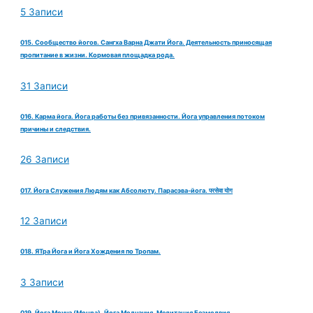
5 Записи
015. Сообщество йогов. Сангха Варна Джати Йога. Деятельность приносящая
пропитание в жизни. Кормовая площадка рода.
31 Записи
016. Карма йога. Йога работы без привязанности. Йога управления потоком
причины и следствия.
26 Записи
017. Йога Служения Людям как Абсолюту. Парасэва-йога. परसेवा योग
12 Записи
018. ЯТра Йога и Йога Хождения по Тропам.
3 Записи
019. Йога Моуна (Mouna). Йога Молчания. Медитация Безмолвия.