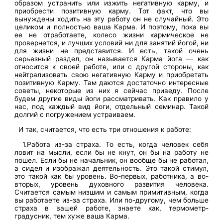
образом устранить или изжить негативную карму, и
приобрести позитивную карму. Тот факт, что вы
вынуждены ходить на эту работу он не случайный. Это
целиком и полностью ваша Карма. И поэтому, пока вы
ее не отработаете, колесо жизни кармическое не
провернется, и лучших условий ни для занятий йогой, ни
для жизни не представится. И есть, такой очень
серьезный раздел, он называется Карма йога — как
относится к своей работе, или с другой стороны, как
нейтрализовать свою негативную Карму и приобретать
позитивную Карму. Там даются достаточно интересные
советы, некоторые из них я сейчас приведу. После
будем другие виды йоги рассматривать. Как правило у
нас, под каждый вид йоги, отдельный семинар. Такой
долгий с погружением устраиваем.
И так, считается, что есть три отношения к работе:
1.Работа из-за страха. То есть, когда человек себя
ловит на мысли, если бы не кнут, он бы на работу не
пошел. Если бы не начальник, он вообще бы не работал,
а сидел и изображал деятельность. Это такой стимул,
это такой как бы уровень. Во-первых, работника, а во-
вторых, уровень духовного развития человека.
Считается самым низшим и самым примитивным, когда
вы работаете из-за страха. Или по-другому, чем больше
страха в вашей работе, знаете как, термометр-
градусник, тем хуже ваша Карма.