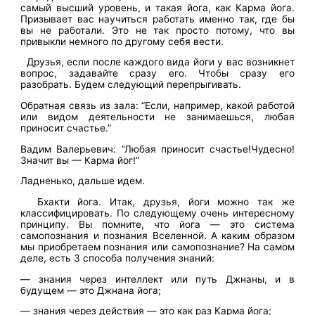
самый высший уровень, и такая йога, как Карма йога.
Призывает вас научиться работать именно так, где бы
вы не работали. Это не так просто потому, что вы
привыкли немного по другому себя вести.
Друзья, если после каждого вида йоги у вас возникнет
вопрос, задавайте сразу его. Чтобы сразу его
разобрать. Будем следующий перепрыгивать.
Обратная связь из зала: “Если, например, какой работой
или видом деятельности не занимаешься, любая
приносит счастье.”
Вадим Валерьевич: ”Любая приносит счастье!Чудесно!
Значит вы — Карма йог!”
Ладненько, дальше идем.
Бхакти йога. Итак, друзья, йоги можно так же
классифицировать. По следующему очень интересному
принципу. Вы помните, что йога — это система
самопознания и познания Вселенной. А каким образом
мы приобретаем познания или самопознание? На самом
деле, есть 3 способа получения знаний:
— знания через интеллект или путь Джнаны, и в
будущем — это Джнана йога;
— знания через действия — это как раз Карма йога;