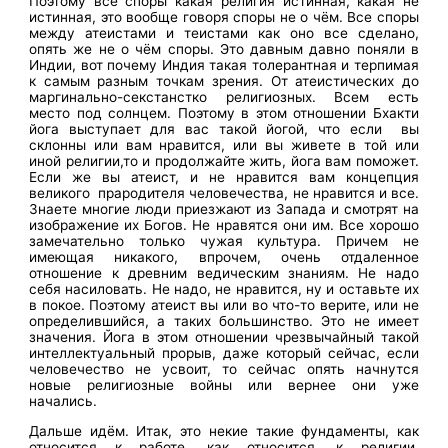
Поэтому все споры какая религия истинная, какая не
истинная, это вообще говоря споры не о чём. Все споры
между атеистами и теистами как оно все сделано,
опять же не о чём споры. Это давным давно поняли в
Индии, вот почему Индия такая толерантная и терпимая
к самым разным точкам зрения. От атеистических до
маргинально-секстанстко религиозных. Всем есть
место под солнцем. Поэтому в этом отношении Бхакти
йога выступает для вас такой йогой, что если вы
склонны или вам нравится, или вы живете в той или
иной религии,то и продолжайте жить, йога вам поможет.
Если же вы атеист, и не нравится вам концепция
великого прародителя человечества, не нравится и все.
Знаете многие люди приезжают из Запада и смотрят на
изображение их Богов. Не нравятся они им. Все хорошо
замечательно только чужая культура. Причем не
имеющая никакого, впрочем, очень отдаленное
отношение к древним ведическим знаниям. Не надо
себя насиловать. Не надо, не нравится, ну и оставьте их
в покое. Поэтому атеист вы или во что-то верите, или не
определившийся, а таких большинство. Это не имеет
значения. Йога в этом отношении чрезвычайный такой
интеллектуальный прорыв, даже который сейчас, если
человечество не усвоит, то сейчас опять начнутся
новые религиозные войны или вернее они уже
начались.
Дальше идём. Итак, это некие такие фундаменты, как
относится к работе, как относится, к религии,