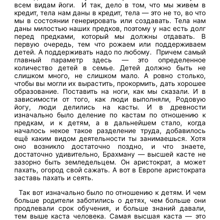
всем видам йоги. И так, дело в том, что мы живем в
кредит, тела нам даны в кредит, тела — это не то, во что
мы в состоянии генерировать или создавать. Тела нам
даны милостью наших предков, поэтому у нас есть долг
перед предками, который мы должны отдавать. В
первую очередь, тем что рожаем или поддерживаем
детей. А поддерживать надо по любому. Причем самый
главный параметр здесь — это определенное
количество детей в семье. Детей должно быть не
слишком много, не слишком мало. А ровно столько,
чтобы вы могли их вырастить, прокормить, дать хорошее
образование. Поставить на ноги, как мы сказали. И в
зависимости от того, как люди выполняли, Родовую
йогу, люди делились на касты. И в древности
изначально было деление по кастам по отношению к
предкам, и к детям, а в дальнейшем стало, когда
началось некое такое разделение труда, добавилось
ещё каким видом деятельности ты занимаешься. Хотя
оно возникло достаточно поздно, и что знаете,
достаточно удивительно, Брахману — высшей касте не
зазорно быть земледельцем. Он аристократ, а может
пахать, огород свой сажать. А вот в Европе аристократа
заставь пахать и сеять.
Так вот изначально было по отношению к детям. И чем
больше родители заботились о детях, чем больше они
продлевали срок обучения, и больше знаний давали,
тем выше каста человека. Самая высшая каста — это