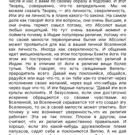
числе и нас с вами по своему образу и подобию. И этот
Творец, совершенно, что-то запредельное. Мы не
можем сказать Творец — это личность, сверхличность.
Или это не личность в плане какого-то закона. На самом
деле как говорит йога эти вопросы, они очень Высшие, и
они очень теряют смысл потому, что Абсолют выше
любых концепций. Но тут очень важный момент и
поймете почему в Индии популярны религии, потому что
по своей милости первопричина бытия или Абсолют
может проявиться для вас в вашей личной Вселенной
как личность. Иногда как сверхличность. И общение
идет эмоциональное, на этом построены Бхакти йоги. На
этом же построено гигантское количество религий в
Индии. Но в отличии от йоги в религии вещи более
тупые. Тебе говорят, что есть священные Вепель-
прародитель всего. Давай ему поклоняйся, общайся,
радуйся или еще что-то, и он тебе как-то ответит через
исполнение своих желаний, через еще что-нибудь или
через еще что-то. И эти бедные папуасы: ”Давай эти все
культы исполнять. И безусловно, если они достаточно
искренне обращаются со своими чувствами ко
Вселенной, за Вселенной скрывается тот кто создал эту
Вселенную, то он в своей милости может ответить. Вот
почему у них возникает уверенность,что их религия
работает. Эта не так плохо. Плохое в другом, они
считают, что их религия единственно правильная. И
хорошо, если это какой-нибудь дружелюбное племя
папуасов, сидят себе и поклоняются Веплю. А не дай