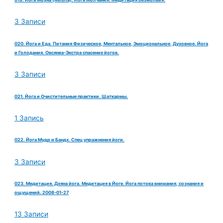
3 Записи
020. Йога и Еда. Питания Физическое, Ментальное, Эмоциональное, Духовное. Йога
и Голодания. Овсянка-Экстра спасение йогов.
3 Записи
021. Йога и Очистительные практики. Шаткармы.
1 Запись
022. Йога Мудр и Бандх. Спец упражнения йоги.
3 Записи
023. Медитация. Дхяна йога. Медитация в Йоге. Йога потока внимания, сознания и
ощущений. 2008-01-27
13 Записи